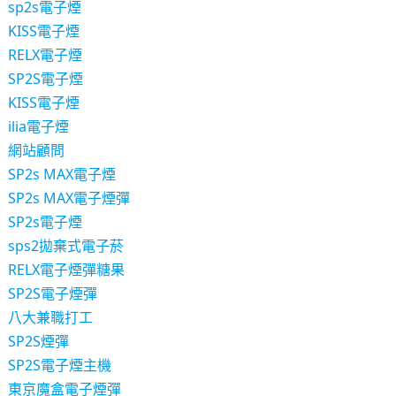
sp2s電子煙
KISS電子煙
RELX電子煙
SP2S電子煙
KISS電子煙
ilia電子煙
網站顧問
SP2s MAX電子煙
SP2s MAX電子煙彈
SP2s電子煙
sps2拋棄式電子菸
RELX電子煙彈糖果
SP2S電子煙彈
八大兼職打工
SP2S煙彈
SP2S電子煙主機
東京魔盒電子煙彈