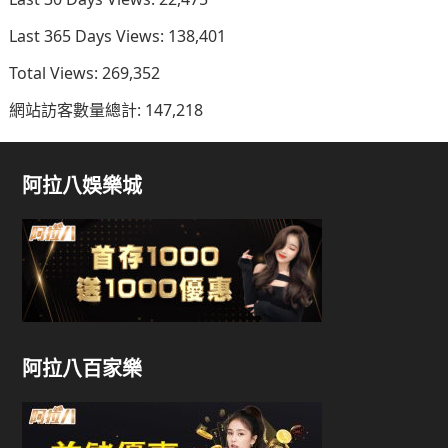
Last 365 Days Views:
138,401
Total Views:
269,352
網站訪客數量總計:
147,218
阿拉八娛樂城
阿拉八百家樂