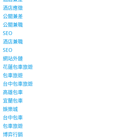
酒店應徵
公關兼差
公關兼職
SEO
酒店兼職
SEO
網站外鏈
花蓮包車旅遊
包車旅遊
台中包車旅遊
高雄包車
宜蘭包車
娛樂城
台中包車
包車旅遊
博弈行銷