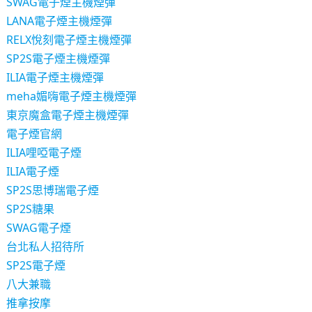
SWAG電子煙主機煙彈
LANA電子煙主機煙彈
RELX悅刻電子煙主機煙彈
SP2S電子煙主機煙彈
ILIA電子煙主機煙彈
meha媚嗨電子煙主機煙彈
東京魔盒電子煙主機煙彈
電子煙官網
ILIA哩啞電子煙
ILIA電子煙
SP2S思博瑞電子煙
SP2S糖果
SWAG電子煙
台北私人招待所
SP2S電子煙
八大兼職
推拿按摩