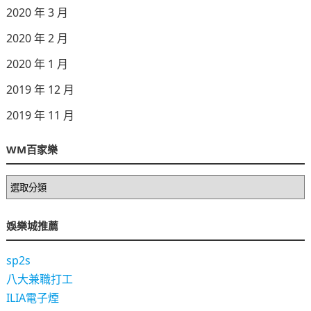
2020 年 3 月
2020 年 2 月
2020 年 1 月
2019 年 12 月
2019 年 11 月
WM百家樂
WM
百
家
娛樂城推薦
樂
sp2s
八大兼職打工
ILIA電子煙