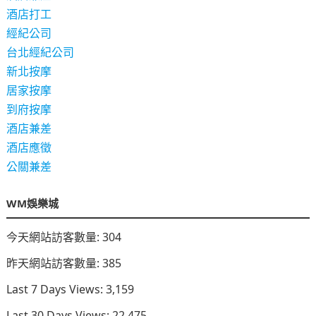
酒店打工
經紀公司
台北經紀公司
新北按摩
居家按摩
到府按摩
酒店兼差
酒店應徵
公關兼差
WM娛樂城
今天網站訪客數量:
304
昨天網站訪客數量:
385
Last 7 Days Views:
3,159
Last 30 Days Views:
22,475