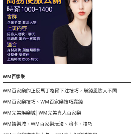
WM百家樂
WM百家樂的正反馬丁格爾下注技巧，賺錢風險大不同
WM百家樂技巧、WM百家樂技巧贏錢
WM完美娛樂城│WM完美真人百家樂
WM娛樂城、WM百家樂玩法、賠率、技巧