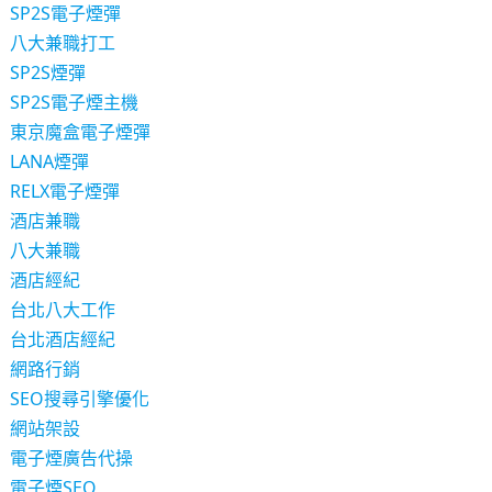
SP2S電子煙彈
八大兼職打工
SP2S煙彈
SP2S電子煙主機
東京魔盒電子煙彈
LANA煙彈
RELX電子煙彈
酒店兼職
八大兼職
酒店經紀
台北八大工作
台北酒店經紀
網路行銷
SEO搜尋引擎優化
網站架設
電子煙廣告代操
電子煙SEO