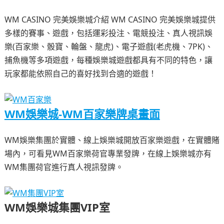
WM CASINO 完美娛樂城介紹 WM CASINO 完美娛樂城提供
多樣的賽事、遊戲，包括運彩投注、電競投注、真人視訊娛
樂(百家樂、骰寶、輪盤、龍虎)、電子遊戲(老虎機、7PK)、
捕魚機等多項遊戲，每種娛樂城遊戲都具有不同的特色，讓
玩家都能依照自己的喜好找到合適的遊戲！
WM娛樂城-WM百家樂牌桌畫面
WM娛樂集團於實體、線上娛樂城開放百家樂遊戲，在實體賭
場內，可看見WM百家樂荷官專業發牌，在線上娛樂城亦有
WM集團荷官進行真人視訊發牌。
WM娛樂城集團VIP室