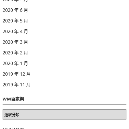
2020 年 6 月
2020 年 5 月
2020 年 4 月
2020 年 3 月
2020 年 2 月
2020 年 1 月
2019 年 12 月
2019 年 11 月
WM百家樂
WM
百
家