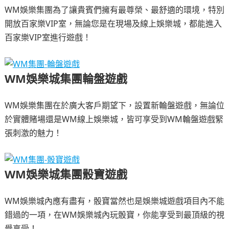
WM娛樂集團為了讓貴賓們擁有最尊榮、最舒適的環境，特別
開放百家樂VIP室，無論您是在現場及線上娛樂城，都能進入
百家樂VIP室進行遊戲！
WM娛樂城集團輪盤遊戲
WM娛樂集團在於廣大客戶期望下，設置新輪盤遊戲，無論位
於實體賭場還是WM線上娛樂城，皆可享受到WM輪盤遊戲緊
張刺激的魅力！
WM娛樂城集團骰寶遊戲
WM娛樂城內應有盡有，骰寶當然也是娛樂城遊戲項目內不能
錯過的一項，在WM娛樂城內玩骰寶，你能享受到最頂級的視
覺享受！