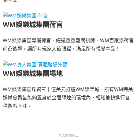
WM娛樂城集團荷官
WM娛樂集團專屬荷官，經過重重難關訓練，WM百家樂荷官
前凸後翹，讓所有玩家大飽眼福，滿足所有視覺享受！
WM娛樂城集團場地
WM娛樂集團斥資三十億美元打造WM娛樂城，所有WM完美
娛樂會員皆能夠置身於金碧輝煌的環境內，輕鬆愉快進行各
種遊戲下注。
八大兼職打工