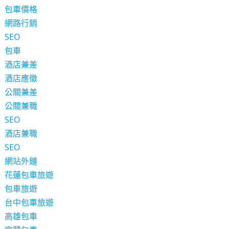
包車價格
網路行銷
SEO
包車
酒店兼差
酒店應徵
公關兼差
公關兼職
SEO
酒店兼職
SEO
網站外鏈
花蓮包車旅遊
包車旅遊
台中包車旅遊
高雄包車