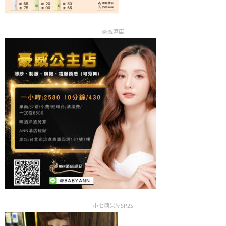
豪威酒店
小七糖果屋SP2S