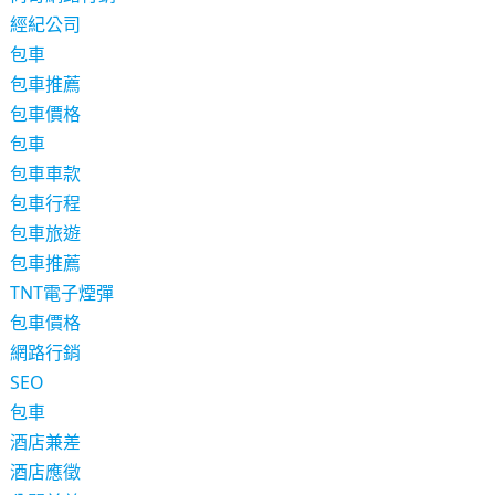
經紀公司
包車
包車推薦
包車價格
包車
包車車款
包車行程
包車旅遊
包車推薦
TNT電子煙彈
包車價格
網路行銷
SEO
包車
酒店兼差
酒店應徵