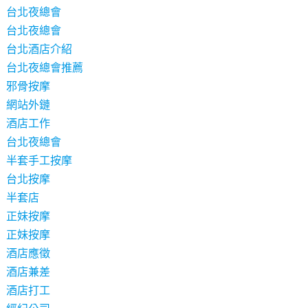
台北夜總會
台北夜總會
台北酒店介紹
台北夜總會推薦
邪骨按摩
網站外鏈
酒店工作
台北夜總會
半套手工按摩
台北按摩
半套店
正妹按摩
正妹按摩
酒店應徵
酒店兼差
酒店打工