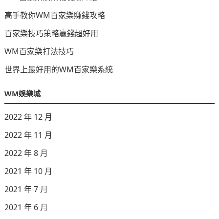
高手教你WM百家樂賺錢攻略
百家樂技巧策略贏錢超好用
WM百家樂打法技巧
世界上最好用的WM百家樂系統
WM娛樂城
2022 年 12 月
2022 年 11 月
2022 年 8 月
2021 年 10 月
2021 年 7 月
2021 年 6 月