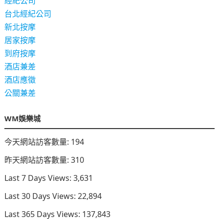
經紀公司
台北經紀公司
新北按摩
居家按摩
到府按摩
酒店兼差
酒店應徵
公關兼差
WM娛樂城
今天網站訪客數量:
194
昨天網站訪客數量:
310
Last 7 Days Views:
3,631
Last 30 Days Views:
22,894
Last 365 Days Views:
137,843