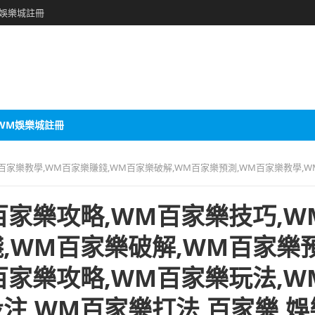
娛樂城註冊
WM娛樂城註冊
WM百家樂玩法,WM百家樂幸運六,WM百家樂投注,WM百家樂打法,百家樂,娛樂城,百家樂攻略,百家樂技巧,百家樂教學,百家樂賺錢,百家樂破解,百家樂預測,百家樂教學,百家樂攻略,百家樂玩法,百家樂幸運六,百家樂
百家樂攻略,WM百家樂技巧,W
,WM百家樂破解,WM百家樂
百家樂攻略,WM百家樂玩法,W
注,WM百家樂打法,百家樂,娛