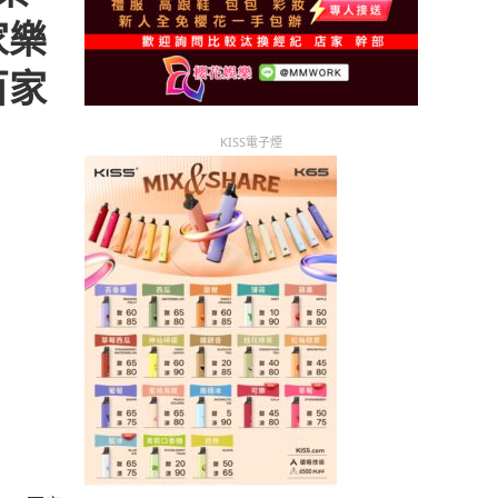
家樂
百家
KISS電子煙