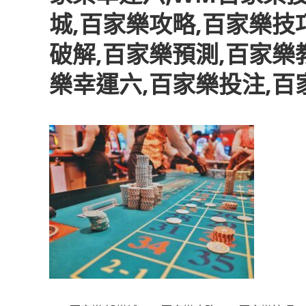
城,百家樂攻略,百家樂技
破解,百家樂預測,百家樂
樂幸運六,百家樂投注,百