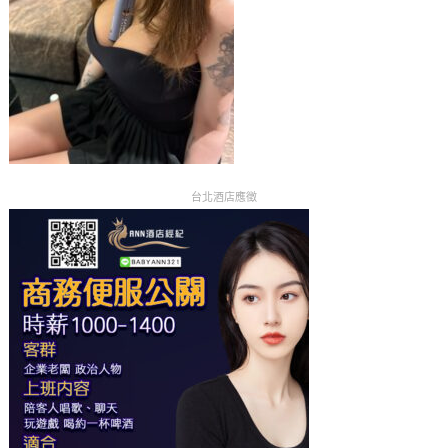
台北酒店應徵