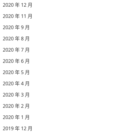
2020 年 12 月
2020 年 11 月
2020 年 9 月
2020 年 8 月
2020 年 7 月
2020 年 6 月
2020 年 5 月
2020 年 4 月
2020 年 3 月
2020 年 2 月
2020 年 1 月
2019 年 12 月