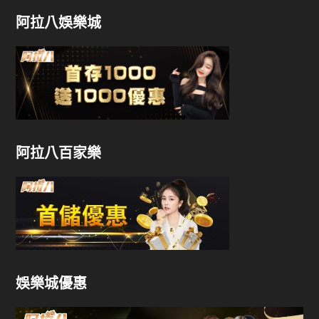
阿拉八娛樂城
阿拉八百家樂
娛樂城優惠