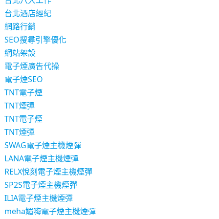
台北八大工作
台北酒店經紀
網路行銷
SEO搜尋引擎優化
網站架設
電子煙廣告代操
電子煙SEO
TNT電子煙
TNT煙彈
TNT電子煙
TNT煙彈
SWAG電子煙主機煙彈
LANA電子煙主機煙彈
RELX悅刻電子煙主機煙彈
SP2S電子煙主機煙彈
ILIA電子煙主機煙彈
meha媚嗨電子煙主機煙彈