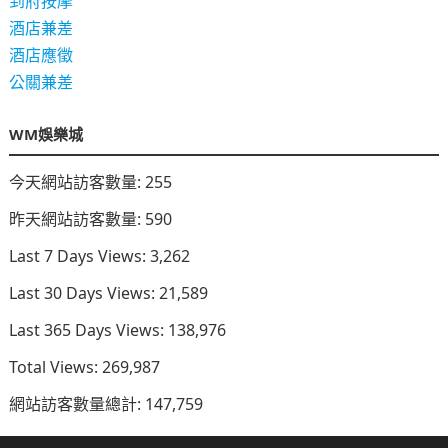
到府按摩
酒店兼差
酒店應徵
公關兼差
WM娛樂城
今天網站訪客數量:
255
昨天網站訪客數量:
590
Last 7 Days Views:
3,262
Last 30 Days Views:
21,589
Last 365 Days Views:
138,976
Total Views:
269,987
網站訪客數量總計:
147,759