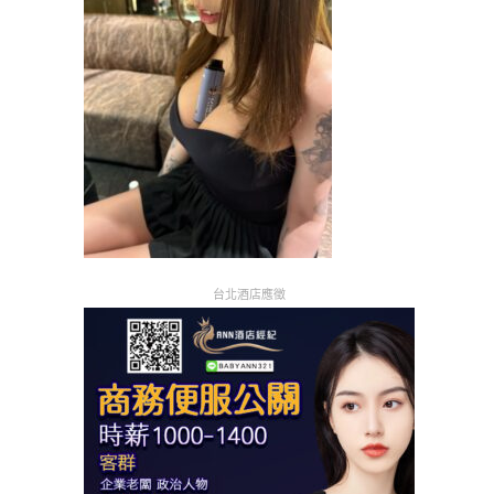
台北酒店應徵