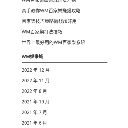
WM百家樂娛樂城玩法介紹
高手教你WM百家樂賺錢攻略
百家樂技巧策略贏錢超好用
WM百家樂打法技巧
世界上最好用的WM百家樂系統
WM娛樂城
2022 年 12 月
2022 年 11 月
2022 年 8 月
2021 年 10 月
2021 年 7 月
2021 年 6 月