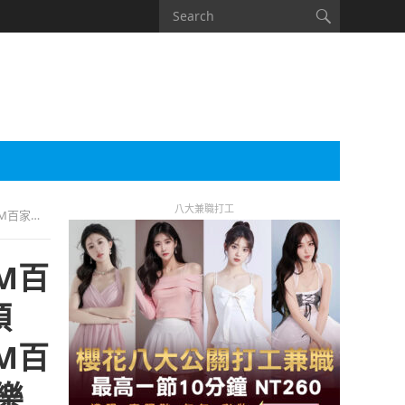
八大兼職打工
投注,百家樂打法
M百
預
M百
樂