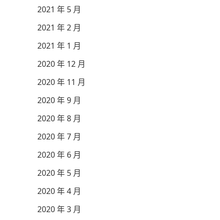
2021 年 5 月
2021 年 2 月
2021 年 1 月
2020 年 12 月
2020 年 11 月
2020 年 9 月
2020 年 8 月
2020 年 7 月
2020 年 6 月
2020 年 5 月
2020 年 4 月
2020 年 3 月