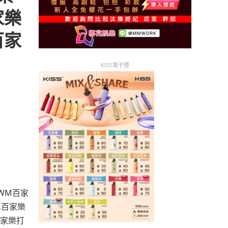
家樂
百家
KISS電子煙
WM百家
,百家樂
百家樂打