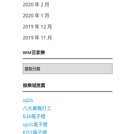
2020 年 2 月
2020 年 1 月
2019 年 12 月
2019 年 11 月
WM百家樂
WM
百
家
娛樂城推薦
樂
sp2s
八大兼職打工
ILIA電子煙
sp2s電子煙
KISS電子煙