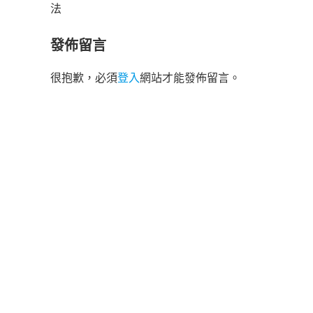
法
發佈留言
很抱歉，必須
登入
網站才能發佈留言。