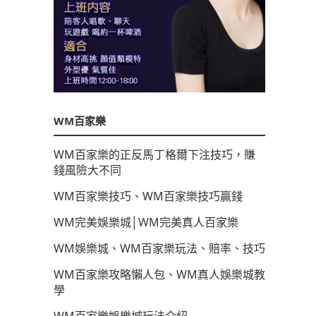
WM百家樂
WM百家樂的正反馬丁格爾下注技巧，賺
錢風險大不同
WM百家樂技巧、WM百家樂技巧贏錢
WM完美娛樂城│WM完美真人百家樂
WM娛樂城、WM百家樂玩法、賠率、技巧
WM百家樂攻略懶人包、WM真人娛樂城教
學