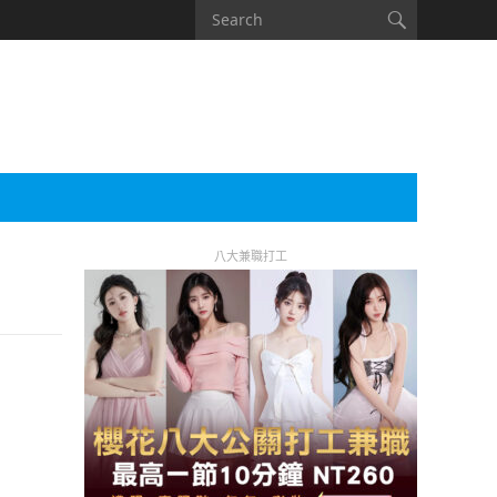
八大兼職打工