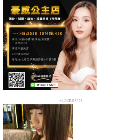
小七糖果屋SP2S