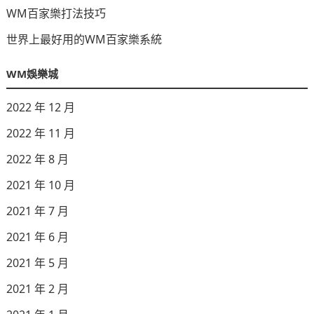
WM百家樂打法技巧
世界上最好用的WM百家樂系統
WM娛樂城
2022 年 12 月
2022 年 11 月
2022 年 8 月
2021 年 10 月
2021 年 7 月
2021 年 6 月
2021 年 5 月
2021 年 2 月