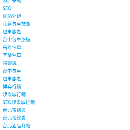
酒店兼職
SEO
網站外鏈
花蓮包車旅遊
包車旅遊
台中包車旅遊
高雄包車
宜蘭包車
娛樂城
台中包車
包車旅遊
博弈行銷
娛樂城行銷
SEO娛樂城行銷
台北夜總會
台北夜總會
台北酒店介紹