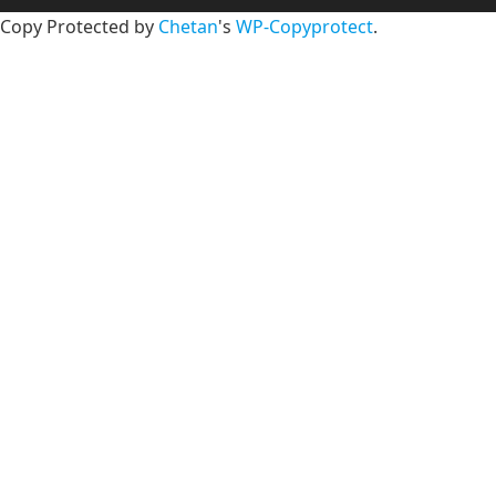
Copy Protected by
Chetan
's
WP-Copyprotect
.