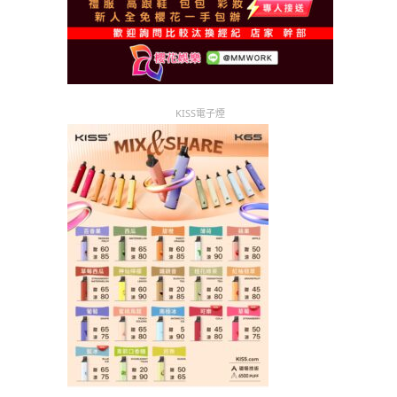
KISS電子煙