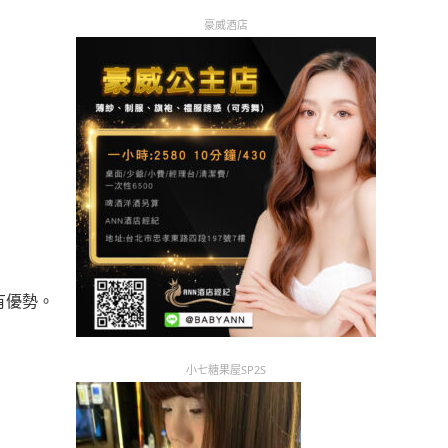
豪威酒店
有優勢。
小七糖果屋SP2S