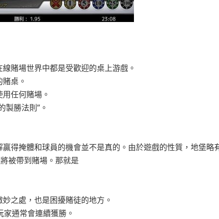
在線賭場世界中都是受歡迎的桌上游戲。
的賭桌。
使用任何賭場。
的製勝法則”。
解贏得掩體和球員的機會並不是真的。由於遊戲的性質，地堡略
金將被帶到賭場。那就是
微妙之處，也是困擾賭徒的地方。
玩家通常會連續獲勝。