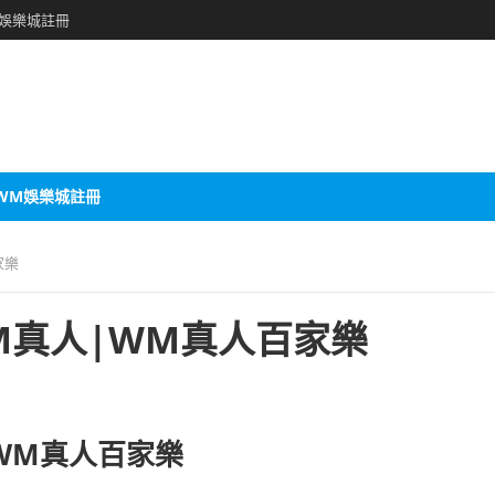
娛樂城註冊
WM娛樂城註冊
家樂
M真人|WM真人百家樂
WM真人百家樂