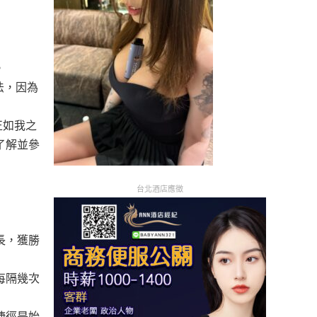
。
法，因為
正如我之
了解並參
台北酒店應徵
長，獲勝
每隔幾次
捷徑是始