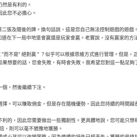
仍然是有利的。
因此您不必擔心。
第二張及隨後的牌。換句話說，這是您自己無法控制遊戲的遊戲
知道在下一局中地堡會贏還是玩家會贏。老實說，沒有贏家的方
”而不是“ 絕對贏 ” ？似乎可以根據思維方式進行管理。但是，
如果想要的話，您會失敗，有時會失敗。我希望您對這一點足夠
一個，然後繼續下注。
選擇。可以賺取佣金，但是存在隨機優勢，因此您持續的時間越
不利的，因此您需要做出一些獨創性。更具體地說，您可能只想
5倍，則可以毫不猶豫地獲勝。
頭或小孩可以改變策略，因為連續的損失已經丟失。獲勝的最終