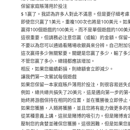
保留家庭賬簿用於投注
$ 1贏了。我認為許多人對此不滿意。但是要仔細考
即使您只贏了1美元，重複100次也將是100美元。如
贏得100個遊戲的100美元，而不是單個遊戲的100
這很重要，但請務必注意您贏（或輸）的金額。保留
不要以為您可以通過看賭場收銀員來分辨。自己附加
這次贏得多少無關緊要。關鍵是您贏了多少，輸了多
不管您贏了多小，總錢都應該增加。
相反，如果您繼續虧損，則總額會立即減少。
讓我們第一次嘗試每個遊戲
如果您保留一本家庭賬戶簿用於投注，則很容易迷失
例如，總共總共損失了20美元，這是邁向第一步的第
始終將游戲保持在相同的位置，並在獲勝後立即停止
如果您獲勝，人類將獲勝，並且您將有能力做更多的
從某種意義上講，這就是賭博的吸引力。但是賭博肯
壓制您的貪婪並確保您獲勝。這很困難，但是如果您