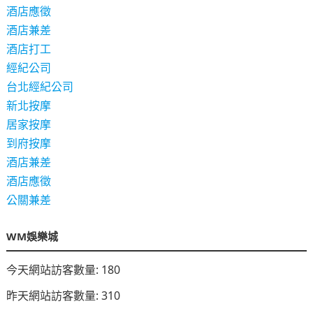
酒店應徵
酒店兼差
酒店打工
經紀公司
台北經紀公司
新北按摩
居家按摩
到府按摩
酒店兼差
酒店應徵
公關兼差
WM娛樂城
今天網站訪客數量:
180
昨天網站訪客數量:
310