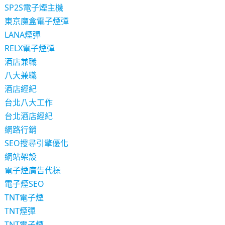
SP2S電子煙主機
東京魔盒電子煙彈
LANA煙彈
RELX電子煙彈
酒店兼職
八大兼職
酒店經紀
台北八大工作
台北酒店經紀
網路行銷
SEO搜尋引擎優化
網站架設
電子煙廣告代操
電子煙SEO
TNT電子煙
TNT煙彈
TNT電子煙