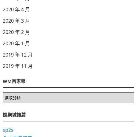
2020 年 4 月
2020 年 3 月
2020 年 2 月
2020 年 1 月
2019 年 12 月
2019 年 11 月
WM百家樂
WM
百
家
娛樂城推薦
樂
sp2s