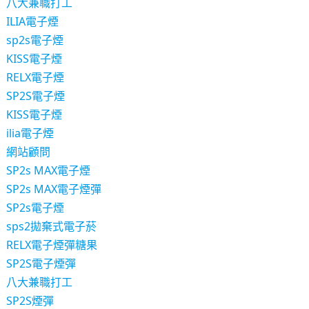
八大兼職打工
ILIA電子煙
sp2s電子煙
KISS電子煙
RELX電子煙
SP2S電子煙
KISS電子煙
ilia電子煙
網站顧問
SP2s MAX電子煙
SP2s MAX電子煙彈
SP2s電子煙
sps2拋棄式電子菸
RELX電子煙彈糖果
SP2S電子煙彈
八大兼職打工
SP2S煙彈