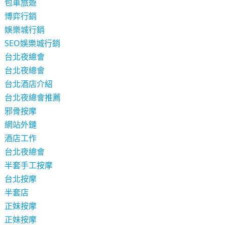
包車旅遊
博弈行銷
娛樂城行銷
SEO娛樂城行銷
台北夜總會
台北夜總會
台北酒店介紹
台北夜總會推薦
邪骨按摩
網站外鏈
酒店工作
台北夜總會
半套手工按摩
台北按摩
半套店
正妹按摩
正妹按摩