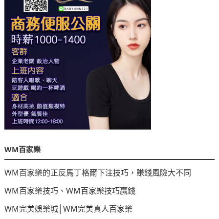
WM百家樂
WM百家樂的正反馬丁格爾下注技巧，賺錢風險大不同
WM百家樂技巧、WM百家樂技巧贏錢
WM完美娛樂城│WM完美真人百家樂