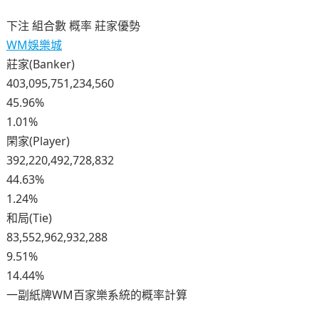
下注 組合數 概率 莊家優勢
WM娛樂城
莊家(Banker)
403,095,751,234,560
45.96%
1.01%
閑家(Player)
392,220,492,728,832
44.63%
1.24%
和局(Tie)
83,552,962,932,288
9.51%
14.44%
一副紙牌WM百家樂系統的概率計算