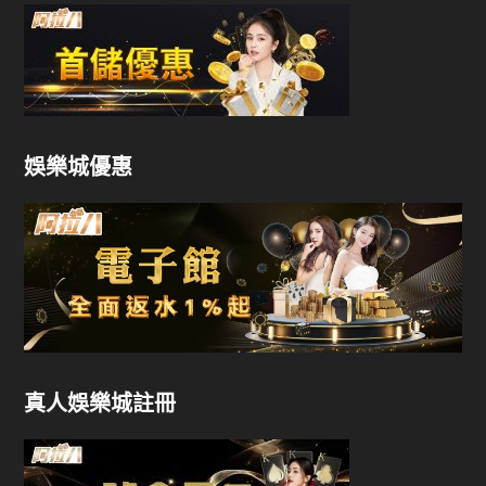
娛樂城優惠
真人娛樂城註冊