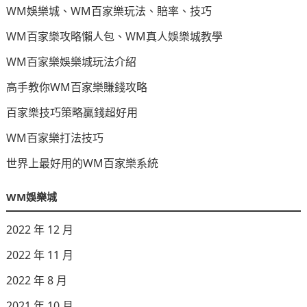
WM娛樂城、WM百家樂玩法、賠率、技巧
WM百家樂攻略懶人包、WM真人娛樂城教學
WM百家樂娛樂城玩法介紹
高手教你WM百家樂賺錢攻略
百家樂技巧策略贏錢超好用
WM百家樂打法技巧
世界上最好用的WM百家樂系統
WM娛樂城
2022 年 12 月
2022 年 11 月
2022 年 8 月
2021 年 10 月