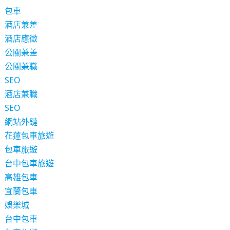
包車
酒店兼差
酒店應徵
公關兼差
公關兼職
SEO
酒店兼職
SEO
網站外鏈
花蓮包車旅遊
包車旅遊
台中包車旅遊
高雄包車
宜蘭包車
娛樂城
台中包車