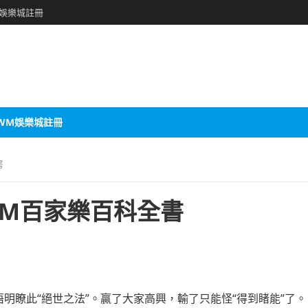
娛樂城註冊
WM娛樂城註冊
書
WM百家樂百科全書
明瞭此“絕世之法”。贏了大家高興，輸了只能怪“得到睹能”了。