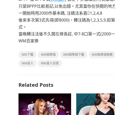
只是BPPP比較易記,以免出錯。尤其當你在快開的地
一開始時用2000作基本碼, 注碼法系直1,2,4,8
後來多次第3式先得(即8000)，轉注碼為1,2,3,5,9,如
式。
當晚轉注法後不久開左條長莊, 中7-8口第一式(2000
WM百家樂
WM下載
WM娛樂城
WM娛樂城下載
WM娛樂城推薦
WM真人
WM真人百家
Related Posts