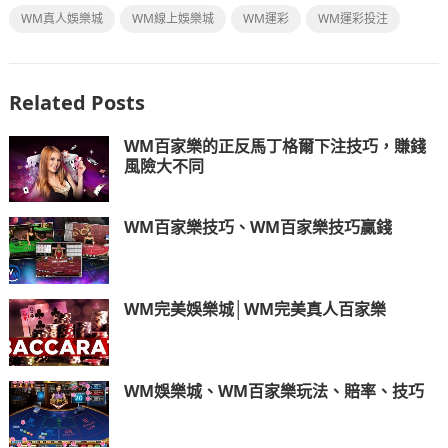
WM真人娛樂城
WM線上娛樂城
WM運彩
WM運彩投注
Related Posts
WM百家樂的正反馬丁格爾下注技巧，賺錢
風險大不同
WM百家樂技巧、WM百家樂技巧贏錢
WM完美娛樂城│WM完美真人百家樂
WM娛樂城、WM百家樂玩法、賠率、技巧