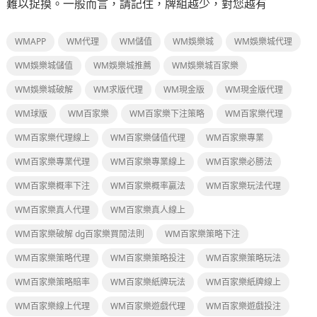
難以捉摸。一般而言，請記住，牌組越少，對您越有
WMAPP
WM代理
WM儲值
WM娛樂城
WM娛樂城代理
WM娛樂城儲值
WM娛樂城推薦
WM娛樂城百家樂
WM娛樂城破解
WM求版代理
WM現金版
WM現金版代理
WM球版
WM百家樂
WM百家樂下注策略
WM百家樂代理
WM百家樂代理線上
WM百家樂儲值代理
WM百家樂專業
WM百家樂專業代理
WM百家樂專業線上
WM百家樂必勝法
WM百家樂概率下注
WM百家樂概率贏法
WM百家樂玩法代理
WM百家樂真人代理
WM百家樂真人線上
WM百家樂破解 dg百家樂買閒法則
WM百家樂策略下注
WM百家樂策略代理
WM百家樂策略投注
WM百家樂策略玩法
WM百家樂策略賠率
WM百家樂紙牌玩法
WM百家樂紙牌線上
WM百家樂線上代理
WM百家樂遊戲代理
WM百家樂遊戲投注