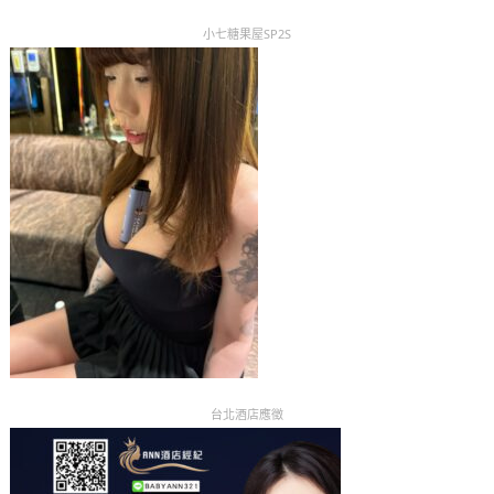
小七糖果屋SP2S
台北酒店應徵