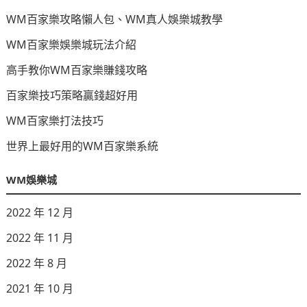
WM百家樂攻略懶人包、WM真人娛樂城教學
WM百家樂娛樂城玩法介紹
高手教你WM百家樂賺錢攻略
百家樂技巧策略贏錢超好用
WM百家樂打法技巧
世界上最好用的WM百家樂系統
WM娛樂城
2022 年 12 月
2022 年 11 月
2022 年 8 月
2021 年 10 月