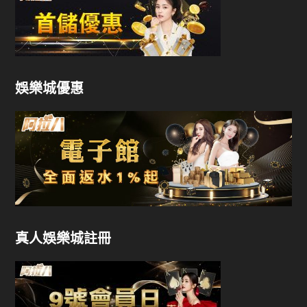
娛樂城優惠
真人娛樂城註冊