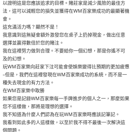
以證明這是您應該追求的目標。賭莊家是減少風險的最佳方
法，這可以減輕您的損失並獲得在WM百家樂成功的最顯著機
會。
這充滿活力嗎？顯然不是！
我意識到這無疑會額外激發您在桌子上扔掉現金，做出任意
選擇並贏得數倍於您的賭注。
我在這裡努力做到合理。不要給你一個幻想，那是你遙不可
及的幻想。
玩WM百家樂向莊家下注可能會使娛樂變得比預期的更加疲憊
–但是，我們在這裡發現在WM百家樂成功的系統，而不是一
種失去現金的有力方法。
在WM百家樂中取勝
如果您是記錄WM百家樂每一手牌進步的個人之一，那麼如果
您不這樣做，那將是理想的選擇。
我不知道為什麼人們認為在玩WM百家樂時應該記筆記。
我看到如此多的人這樣做，以至於我不得不最後一次解決這
個問題。