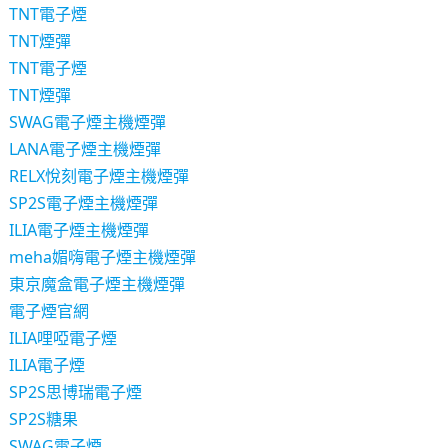
TNT電子煙
TNT煙彈
TNT電子煙
TNT煙彈
SWAG電子煙主機煙彈
LANA電子煙主機煙彈
RELX悅刻電子煙主機煙彈
SP2S電子煙主機煙彈
ILIA電子煙主機煙彈
meha媚嗨電子煙主機煙彈
東京魔盒電子煙主機煙彈
電子煙官網
ILIA哩啞電子煙
ILIA電子煙
SP2S思博瑞電子煙
SP2S糖果
SWAG電子煙