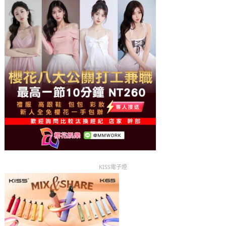
KISS電子煙