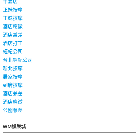
半套店
正妹按摩
正妹按摩
酒店應徵
酒店兼差
酒店打工
經紀公司
台北經紀公司
新北按摩
居家按摩
到府按摩
酒店兼差
酒店應徵
公關兼差
WM娛樂城