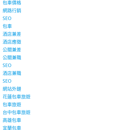
包車價格
網路行銷
SEO
包車
酒店兼差
酒店應徵
公關兼差
公關兼職
SEO
酒店兼職
SEO
網站外鏈
花蓮包車旅遊
包車旅遊
台中包車旅遊
高雄包車
宜蘭包車