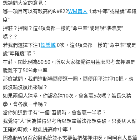
想請問大家的意見：
哪一項目可以有較高的&#822
WM真人
1;命中率”或是說”準確
度”
押莊？押閑？這4項會都一樣的”命中率”或是說”準確度”
嗎？？
若我們選擇下注1
娛樂城
0次，這4項會都一樣的”命中率”或是
說”準確度”嗎？
在莊、閑比例為50:50，所以大家都覺得用甚麼思考去押還是
脫離不了50%命中率！
那麼試問，我們進賭場隨便逛一圈，隨便用平注押10把，應
該沒輸沒贏出來喔？
如果兩個人猜拳，你認為猜10次，會各贏5次嗎？若長久猜
拳，會各贏一半嗎？
當你知道對手有”一個”習慣時，會各贏一半嗎？
我覺得”人”因為懂得思考所以想盡辦法都想突破，只要切入點
正確的時候，就能提高命中率！
因為賭WM百家樂系統並不需要每把都押注呀。呵呵有人長篇