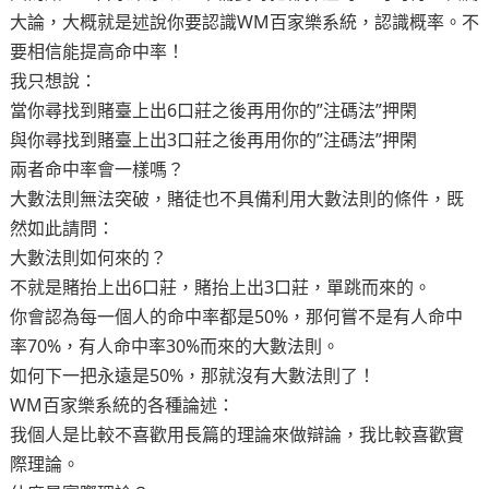
大論，大概就是述說你要認識WM百家樂系統，認識概率。不
要相信能提高命中率！
我只想說：
當你尋找到賭臺上出6口莊之後再用你的”注碼法”押閑
與你尋找到賭臺上出3口莊之後再用你的”注碼法”押閑
兩者命中率會一樣嗎？
大數法則無法突破，賭徒也不具備利用大數法則的條件，既
然如此請問：
大數法則如何來的？
不就是賭抬上出6口莊，賭抬上出3口莊，單跳而來的。
你會認為每一個人的命中率都是50%，那何嘗不是有人命中
率70%，有人命中率30%而來的大數法則。
如何下一把永遠是50%，那就沒有大數法則了！
WM百家樂系統的各種論述：
我個人是比較不喜歡用長篇的理論來做辯論，我比較喜歡實
際理論。