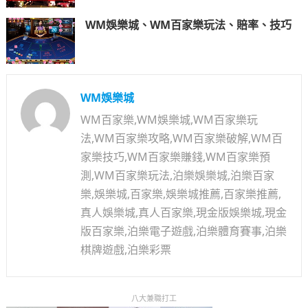
WM娛樂城、WM百家樂玩法、賠率、技巧
WM娛樂城
WM百家樂,WM娛樂城,WM百家樂玩
法,WM百家樂攻略,WM百家樂破解,WM百
家樂技巧,WM百家樂賺錢,WM百家樂預
測,WM百家樂玩法,泊樂娛樂城,泊樂百家
樂,娛樂城,百家樂,娛樂城推薦,百家樂推薦,
真人娛樂城,真人百家樂,現金版娛樂城,現金
版百家樂,泊樂電子遊戲,泊樂體育賽事,泊樂
棋牌遊戲,泊樂彩票
八大兼職打工