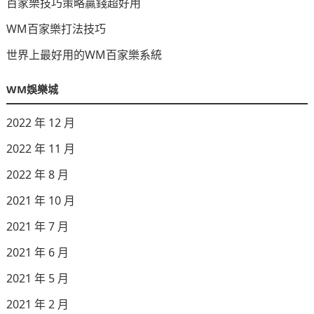
百家樂技巧策略贏錢超好用
WM百家樂打法技巧
世界上最好用的WM百家樂系統
WM娛樂城
2022 年 12 月
2022 年 11 月
2022 年 8 月
2021 年 10 月
2021 年 7 月
2021 年 6 月
2021 年 5 月
2021 年 2 月