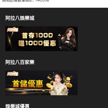
阿拉八娛樂城
阿拉八百家樂
娛樂城優惠