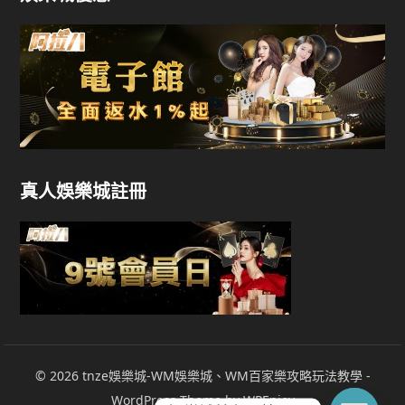
真人娛樂城註冊
© 2026
tnze娛樂城-WM娛樂城、WM百家樂攻略玩法教學
-
WordPress Theme
by
WPEnjoy