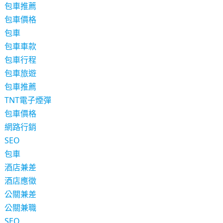
包車推薦
包車價格
包車
包車車款
包車行程
包車旅遊
包車推薦
TNT電子煙彈
包車價格
網路行銷
SEO
包車
酒店兼差
酒店應徵
公關兼差
公關兼職
SEO