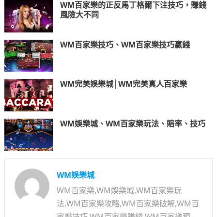
WM百家樂的正反馬丁格爾下注技巧，賺錢
風險大不同
WM百家樂技巧、WM百家樂技巧贏錢
WM完美娛樂城│WM完美真人百家樂
WM娛樂城、WM百家樂玩法、賠率、技巧
WM娛樂城
WM百家樂,WM娛樂城,WM百家樂玩
法,WM百家樂攻略,WM百家樂破解,WM百
家樂技巧,WM百家樂賺錢,WM百家樂預