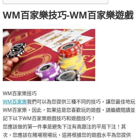
WM百家樂技巧-WM百家樂遊戲
WM百家樂技巧
WM百家樂
我們可以為您提供三種不同的技巧，讓您最佳地玩
WM百家樂，因此，如果這是您喜歡玩的遊戲，請繼續閱讀並
記下以下WM百家樂遊戲技巧和遊戲技巧！
您應該做的第一件事是避免下注有高跟注的平局下注！其
次，您應該在賭場現場玩，這將根據您的遊戲水平為您提供