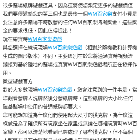
很多賭場紙牌遊戲道具，因為這將使您鎖定更多的遊戲價值
我們要傳遞給您的第三個也是最後一個
WM百家樂
支付小費是
要注意許多賭場不時散發的任何WM百家樂賭場獎金，這些獎
金的要求很低，因此值得提出！
玩在線實時
WM百家樂遊戲
與您選擇在線玩現場
WM百家樂遊戲
（相對於隨機數和計算機
生成的圖形版本）不同，主要區別在於您將通過實時視頻流
鏈接到基於陸地的賭場或真實WM百家樂遊戲場所正在發揮作
用。
微型遊戲官方
對於大多數現場
WM百家樂遊戲
，您會注意到的一件事是，當
您觀看發牌人洗牌然後分發紙牌時，這些紙牌的大小比任何
陸基賭場中使用的普通紙牌都要大。
您可能想知道為什麼他們使用超大尺寸的撲克牌，為什麼這
樣做是為了確保所有玩家坐在家里或無論在哪裡玩實時WM百
家樂，都可以清楚地看到已經處理了哪些撲克牌，但不每個