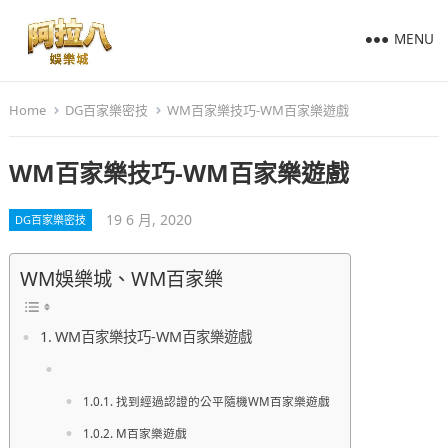
MENU
Home
DG百家樂密技
WM百家樂技巧-WM百家樂遊戲
WM百家樂技巧-WM百家樂遊戲
19 6 月, 2020
DG百家樂密技
WM娛樂城、WM百家樂
WM百家樂技巧-WM百家樂遊戲
找到經過認證的公平隨機WM百家樂遊戲
M百家樂遊戲