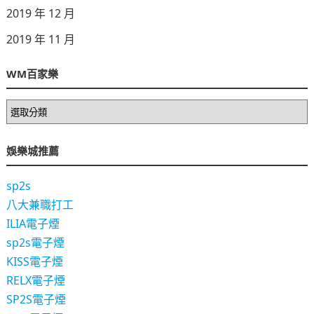
2019 年 12 月
2019 年 11 月
WM百家樂
WM
百
家
娛樂城推薦
樂
sp2s
八大兼職打工
ILIA電子煙
sp2s電子煙
KISS電子煙
RELX電子煙
SP2S電子煙