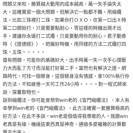
問題又來啦，勝算越大動用的成本越高，萬一失手損失太
大。這確實是一個大問題，但解決它一點都不難，用縮纜
法，比如三珠裡打二珠，如果你打ＯＸＯ，在第一口出Ｘ時
第二口開始打，只是需要點耐心，等這樣的時機出現才出
手。建議你永遠打二式纜，只是要動用你的耐心。君子動善
時（《道德經》），把握好時機，用同樣的方法二式纜打四
珠，五珠。。。。。
還有問題，可能你的基碼好大，出手時萬一失一次手心理壓
力大而亂了方寸而沒能打好第二手。當然也有解決之道。網
路時代，可找一個替身，這個替身沒有情感，會100％執行你
的方法，不知疲倦一天可工作24小時。。。。對一程式師來
說，探囊取物也。
說到縮纜法，你可能會想到win老的《盲門縮纜法》，本人有
幸學到win老的《盲門縮纜法》，此方法確實一套勝算極高的
好方法，在此不多說。win老是個值得我尊敬的人。我跟win
老真是有緣，機緣這東西真是神奇，通過多麼複雜的計算都
算不出來。