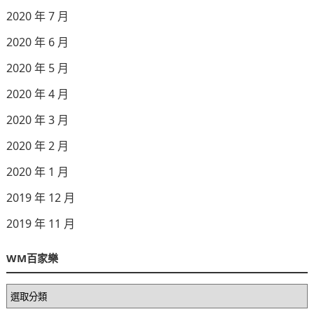
2020 年 7 月
2020 年 6 月
2020 年 5 月
2020 年 4 月
2020 年 3 月
2020 年 2 月
2020 年 1 月
2019 年 12 月
2019 年 11 月
WM百家樂
WM
百