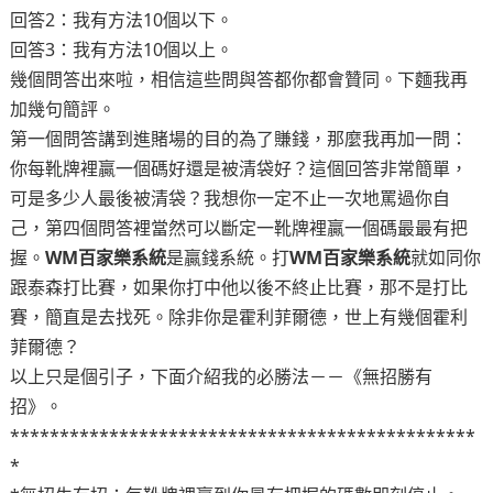
回答2：我有方法10個以下。
回答3：我有方法10個以上。
幾個問答出來啦，相信這些問與答都你都會贊同。下麵我再
加幾句簡評。
第一個問答講到進賭場的目的為了賺錢，那麼我再加一問：
你每靴牌裡贏一個碼好還是被清袋好？這個回答非常簡單，
可是多少人最後被清袋？我想你一定不止一次地罵過你自
己，第四個問答裡當然可以斷定一靴牌裡贏一個碼最最有把
握。
WM百家樂系統
是贏錢系統。打
WM百家樂系統
就如同你
跟泰森打比賽，如果你打中他以後不終止比賽，那不是打比
賽，簡直是去找死。除非你是霍利菲爾德，世上有幾個霍利
菲爾德？
以上只是個引子，下面介紹我的必勝法－－《無招勝有
招》。
***********************************************
*