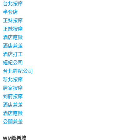
台北按摩
半套店
正妹按摩
正妹按摩
酒店應徵
酒店兼差
酒店打工
經紀公司
台北經紀公司
新北按摩
居家按摩
到府按摩
酒店兼差
酒店應徵
公關兼差
WM娛樂城