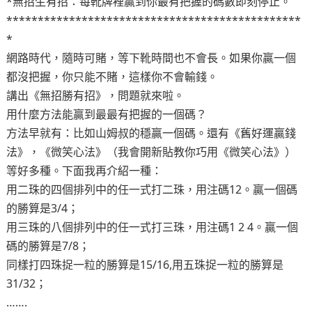
*無招生有招：每靴牌裡贏到你最有把握的碼數即刻停止。
***********************************************
*
網路時代，隨時可賭，等下靴時間也不會長。如果你贏一個
都沒把握，你只能不賭，這樣你不會輸錢。
講出《無招勝有招》，問題就來啦。
用什麼方法能贏到最最有把握的一個碼？
方法早就有：比如山姆叔的穩贏一個碼。還有《舊好運贏錢
法》，《微笑心法》（我會開新貼教你巧用《微笑心法》）
等好多種。下面我再介紹一種：
用二珠的四個排列中的任一式打二珠，用注碼12。贏一個碼
的勝算是3/4；
用三珠的八個排列中的任一式打三珠，用注碼1 2 4。贏一個
碼的勝算是7/8；
同樣打四珠捉一粒的勝算是15/16,用五珠捉一粒的勝算是
31/32；
…….