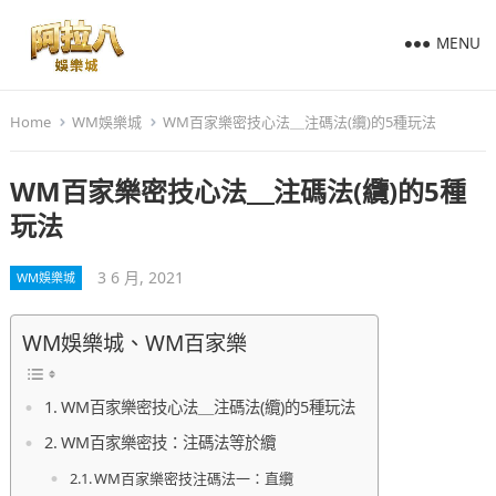
MENU
Home
WM娛樂城
WM百家樂密技心法＿注碼法(纜)的5種玩法
WM百家樂密技心法＿注碼法(纜)的5種
玩法
3 6 月, 2021
WM娛樂城
WM娛樂城、WM百家樂
WM百家樂密技心法＿注碼法(纜)的5種玩法
WM百家樂密技：注碼法等於纜
WM百家樂密技注碼法一：直纜