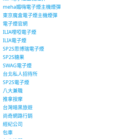
meha媚嗨電子煙主機煙彈
東京魔盒電子煙主機煙彈
電子煙官網
ILIA哩啞電子煙
ILIA電子煙
SP2S思博瑞電子煙
SP2S糖果
SWAG電子煙
台北私人招待所
SP2S電子煙
八大兼職
推拿按摩
台灣暗黑旅遊
尚奇網路行銷
經紀公司
包車