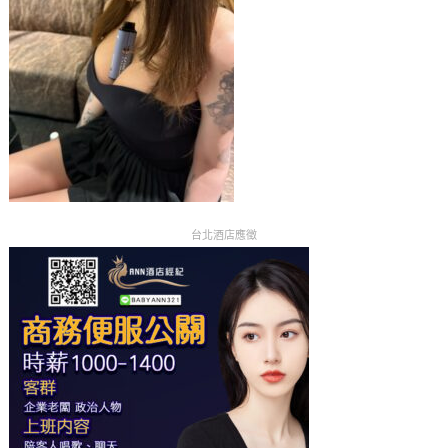
台北酒店應徵