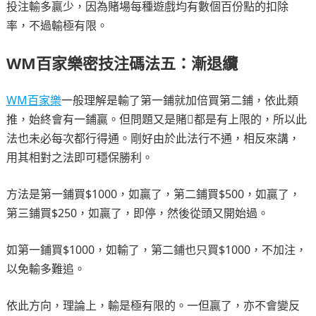
投注輸多贏少，因為賭場每種遊戲均有數個百份點的扣除
率，不過輸極有限。
WM百家樂密技注碼法五：漸退纜
WM百家樂
一般理解是輸了第一鋪就加倍買第二鋪，依此類
推，始終會有一鋪贏。但問題又是賭都是有上限的，所以此
法也未必每次都行得通。剛好由於此法行不通，相反來講，
用其相對之法即可穩保勝利。
方法是第一鋪買$1000，如贏了，第二鋪買$500，如贏了，
第三鋪買$250，如贏了，即停，然後從頭又開始過。
如第一鋪買$1000，如輸了，第二鋪也只買$1000，不加注，
以免輸多難追。
依此方向，理論上，輸是極有限的。一但贏了，亦不會變反