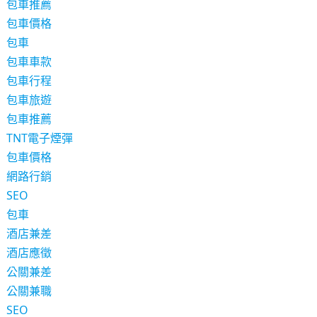
包車推薦
包車價格
包車
包車車款
包車行程
包車旅遊
包車推薦
TNT電子煙彈
包車價格
網路行銷
SEO
包車
酒店兼差
酒店應徵
公關兼差
公關兼職
SEO