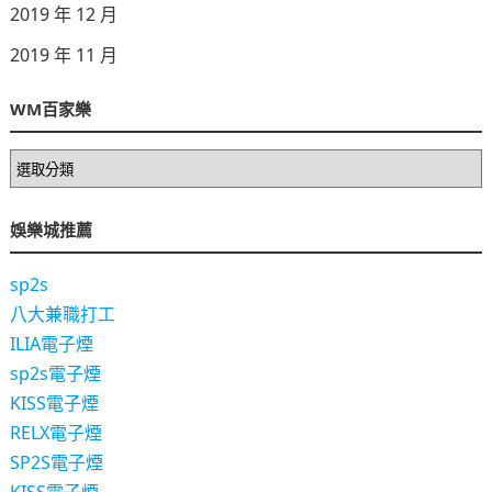
2019 年 12 月
2019 年 11 月
WM百家樂
WM
百
家
娛樂城推薦
樂
sp2s
八大兼職打工
ILIA電子煙
sp2s電子煙
KISS電子煙
RELX電子煙
SP2S電子煙
KISS電子煙