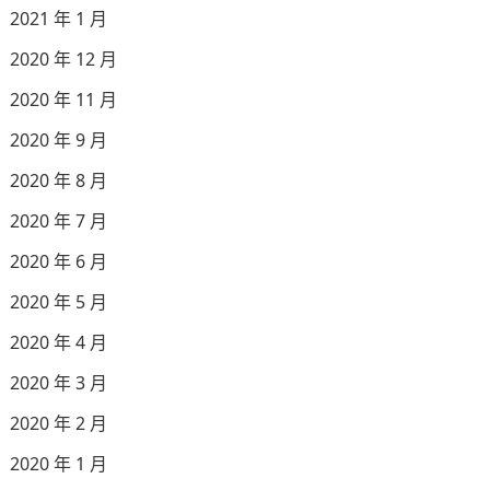
2021 年 1 月
2020 年 12 月
2020 年 11 月
2020 年 9 月
2020 年 8 月
2020 年 7 月
2020 年 6 月
2020 年 5 月
2020 年 4 月
2020 年 3 月
2020 年 2 月
2020 年 1 月