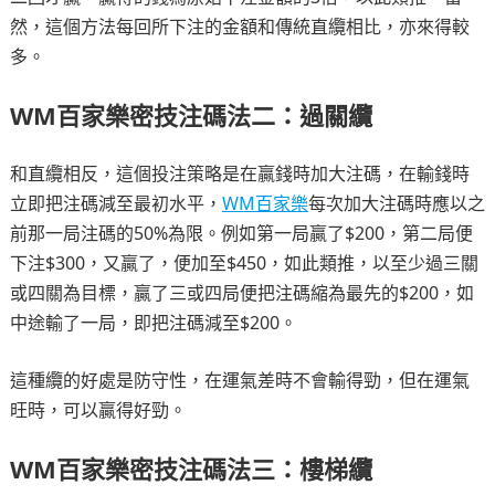
然，這個方法每回所下注的金額和傳統直纜相比，亦來得較
多。
WM百家樂密技注碼法二：過關纜
和直纜相反，這個投注策略是在贏錢時加大注碼，在輸錢時
立即把注碼減至最初水平，
WM百家樂
每次加大注碼時應以之
前那一局注碼的50%為限。例如第一局贏了$200，第二局便
下注$300，又贏了，便加至$450，如此類推，以至少過三關
或四關為目標，贏了三或四局便把注碼縮為最先的$200，如
中途輸了一局，即把注碼減至$200。
這種纜的好處是防守性，在運氣差時不會輸得勁，但在運氣
旺時，可以贏得好勁。
WM百家樂密技注碼法三：樓梯纜