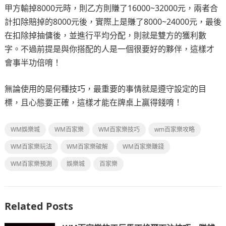
甲方輸掉8000元時，則乙方則賺了16000~32000元，兩者合
計扣除賠掉的8000元後，實際上是賺了8000~24000元，最後
在扣除掉抽傭後，並進行平均分配，則就是雙方的獲利數
字。不過前提是與你搭配的人是一個很要好的夥伴，這樣才
會事半功倍唷！
無論使用的是何種技巧，最重要的事情就是遵守設定的目
標，且心態要正確，這樣才能在牌桌上贏得錢唷！
WM娛樂城
WM百家樂
WM百家樂技巧
wm百家樂攻略
WM百家樂玩法
WM百家樂破解
WM百家樂賺錢
WM百家樂預測
娛樂城
百家樂
Related Posts