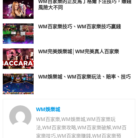
WM百家樂的正反馬丁格爾下注技巧，賺錢
風險大不同
WM百家樂技巧、WM百家樂技巧贏錢
WM完美娛樂城│WM完美真人百家樂
WM娛樂城、WM百家樂玩法、賠率、技巧
WM娛樂城
WM百家樂,WM娛樂城,WM百家樂玩
法,WM百家樂攻略,WM百家樂破解,WM百
家樂技巧,WM百家樂賺錢,WM百家樂預