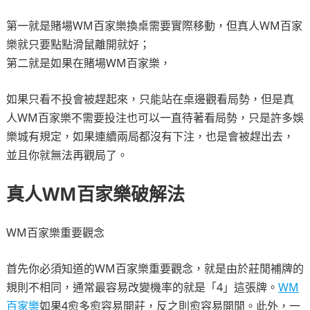
第一就是賭場WM百家樂換桌需要實際移動，但真人WM百家
樂就只要點點滑鼠離開就好；
第二就是如果在賭場WM百家樂，
如果只看不投會被趕起來，只能站在桌邊觀看局勢，但是真
人WM百家樂不需要投注也可以一直待著看局勢，只是許多娛
樂城有規定，如果連續兩局都沒有下注，也是會被趕出去，
並且你就無法再觀局了。
真人WM百家樂破解法
WM百家樂重要觀念
首先你必須知道的WM百家樂重要觀念，就是由於莊閒補牌的
規則不相同，通常最容易改變機率的就是「4」這張牌。
WM
百家樂
如果4愈多愈容易開莊，反之則愈容易開閒。此外，一