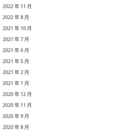
2022 年 11 月
2022 年 8 月
2021 年 10 月
2021 年 7 月
2021 年 6 月
2021 年 5 月
2021 年 2 月
2021 年 1 月
2020 年 12 月
2020 年 11 月
2020 年 9 月
2020 年 8 月