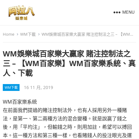
MENU
Home
WM下載
WM娛樂城百家樂大贏家 賭注控制法之三 – 【WM百家樂】WM百家樂系統、真人、下載
WM娛樂城百家樂大贏家 賭注控制法之
三 – 【WM百家樂】WM百家樂系統、真
人、下載
16 11 月, 2019
WM下載
WM百家樂系統
在前面我們提過的賭注控制法外，也有人採用另外一種賭
法，是第一、第二兩種方法的混合變種。就是說贏了錢之
後，用「平均注」，但輸錢之時，則用加註，希望可以搏回
本。這一種方法和第三種一樣，也看賭錢人的投注眼光及運