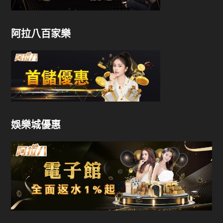
阿拉八百家樂
娛樂城優惠