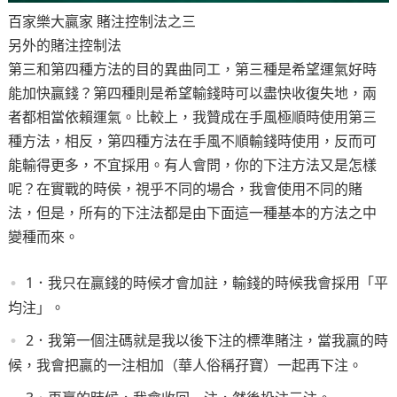
百家樂大贏家 賭注控制法之三
另外的賭注控制法
第三和第四種方法的目的異曲同工，第三種是希望運氣好時
能加快贏錢？第四種則是希望輸錢時可以盡快收復失地，兩
者都相當依賴運氣。比較上，我贊成在手風極順時使用第三
種方法，相反，第四種方法在手風不順輸錢時使用，反而可
能輸得更多，不宜採用。有人會問，你的下注方法又是怎樣
呢？在實戰的時侯，視乎不同的場合，我會使用不同的賭
法，但是，所有的下注法都是由下面這一種基本的方法之中
變種而來。
1．我只在贏錢的時候才會加註，輸錢的時候我會採用「平
均注」。
2．我第一個注碼就是我以後下注的標準賭注，當我贏的時
候，我會把贏的一注相加（華人俗稱孖寶）一起再下注。