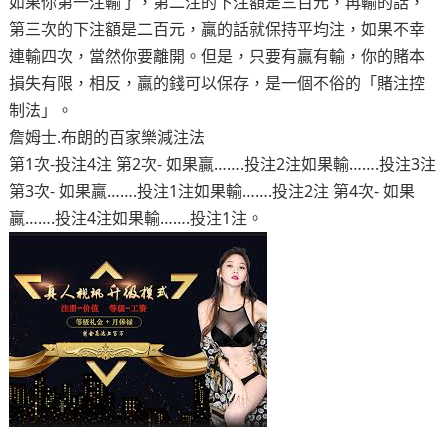
如果你第一注輸了，第二注的下注額是三百元，再輸的話，
第三次的下注額是二百元，贏的話就保持平均注，如果不幸
連輸四次，當然你要離開。但是，只要有贏有輸，你的賭本
損失有限，相反，贏的錢可以保存，是一個不俗的「賭注控
制法」。
詹姆士.布朗的百家樂減注法
第1次-投注4注 第2次- 如果贏…….投注2注如果輸…….投注3注
第3次- 如果贏…….投注1注如果輸…….投注2注 第4次- 如果
贏…….投注4注如果輸…….投注1注。