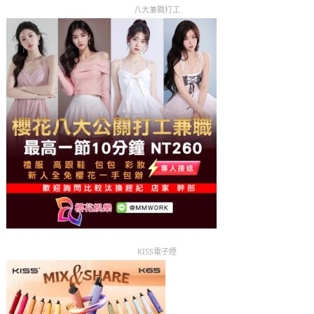
八大兼職打工
KISS電子煙