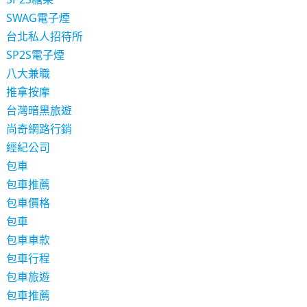
SWAG電子煙
台北私人招待所
SP2S電子煙
八大兼職
推拿按摩
台灣暗黑旅遊
尚奇網路行銷
經紀公司
包車
包車推薦
包車價格
包車
包車車款
包車行程
包車旅遊
包車推薦