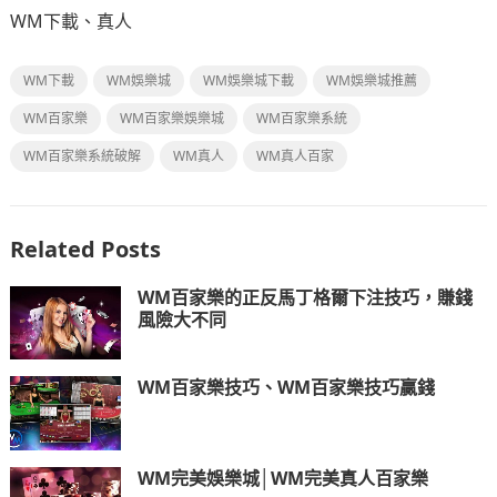
WM下載、真人
WM下載
WM娛樂城
WM娛樂城下載
WM娛樂城推薦
WM百家樂
WM百家樂娛樂城
WM百家樂系統
WM百家樂系統破解
WM真人
WM真人百家
Related Posts
WM百家樂的正反馬丁格爾下注技巧，賺錢
風險大不同
WM百家樂技巧、WM百家樂技巧贏錢
WM完美娛樂城│WM完美真人百家樂