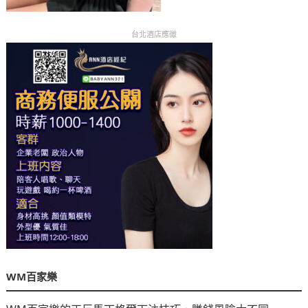
台北酒店應徵
WM百家樂