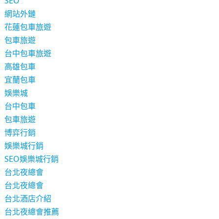
SEO
網站外鏈
花蓮包車旅遊
包車旅遊
台中包車旅遊
高雄包車
宜蘭包車
娛樂城
台中包車
包車旅遊
博弈行銷
娛樂城行銷
SEO娛樂城行銷
台北夜總會
台北夜總會
台北酒店介紹
台北夜總會推薦