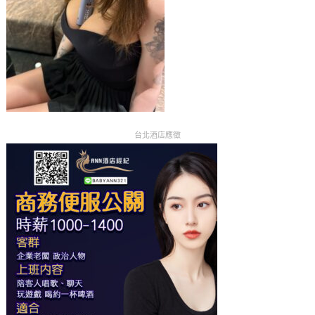
台北酒店應徵