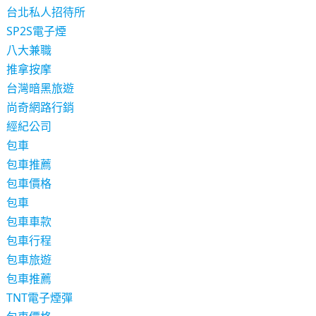
台北私人招待所
SP2S電子煙
八大兼職
推拿按摩
台灣暗黑旅遊
尚奇網路行銷
經紀公司
包車
包車推薦
包車價格
包車
包車車款
包車行程
包車旅遊
包車推薦
TNT電子煙彈