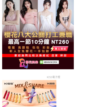
KISS電子煙