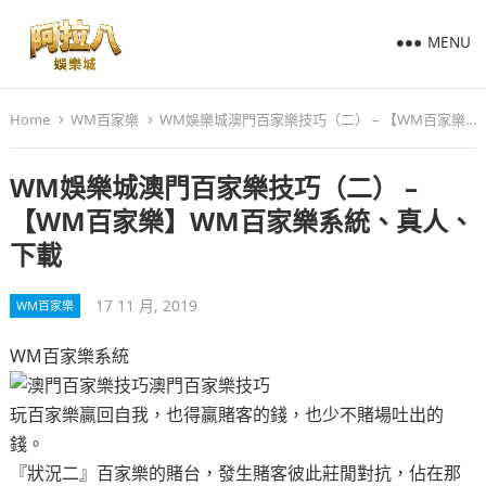
MENU
Home
WM百家樂
WM娛樂城澳門百家樂技巧（二） – 【WM百家樂】WM百家樂系統、真人、下載
WM娛樂城澳門百家樂技巧（二） –
【WM百家樂】WM百家樂系統、真人、
下載
17 11 月, 2019
WM百家樂
WM百家樂系統
澳門百家樂技巧
玩百家樂贏回自我，也得贏賭客的錢，也少不賭場吐出的
錢。
『狀況二』百家樂的賭台，發生賭客彼此莊閒對抗，佔在那