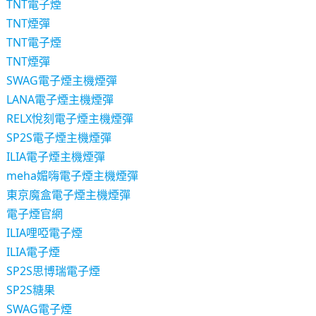
TNT電子煙
TNT煙彈
TNT電子煙
TNT煙彈
SWAG電子煙主機煙彈
LANA電子煙主機煙彈
RELX悅刻電子煙主機煙彈
SP2S電子煙主機煙彈
ILIA電子煙主機煙彈
meha媚嗨電子煙主機煙彈
東京魔盒電子煙主機煙彈
電子煙官網
ILIA哩啞電子煙
ILIA電子煙
SP2S思博瑞電子煙
SP2S糖果
SWAG電子煙