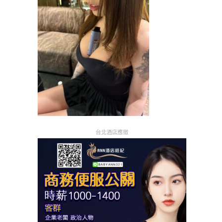
台北酒店應徵