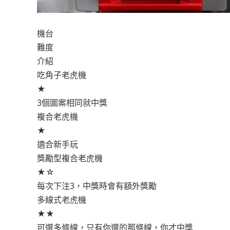
機台
難度
介紹
吃角子老虎機
★
3個圖案相同就中獎
複合老虎機
★
適合新手玩
獎勵型複合老虎機
★☆
每次下注3，中獎時會有額外獎勵
多線式老虎機
★★
可選多條線，只有你選的那條線，你才中獎