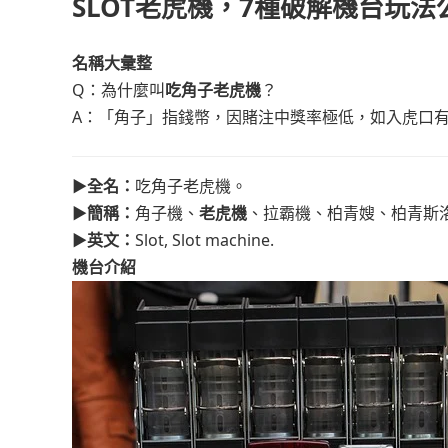
SLOT老虎機，7種破解機台玩法
名稱大彙整
Q：為什麼叫
吃角子老虎機
？
A：「角子」指錢幣，因賭注中獎率極低，如入虎口
►全名：
吃角子老虎機。
►簡稱：
角子機、
老虎機
、拉霸機、柏青嫂、柏青斯
►英文：
Slot, Slot machine.
機台介紹