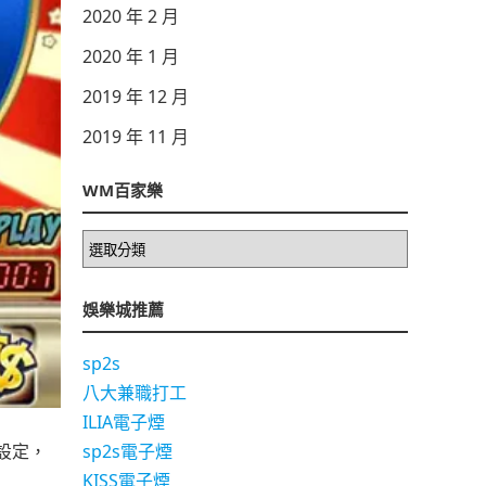
2020 年 2 月
2020 年 1 月
2019 年 12 月
2019 年 11 月
WM百家樂
WM
百
家
娛樂城推薦
樂
sp2s
八大兼職打工
ILIA電子煙
設定，
sp2s電子煙
KISS電子煙