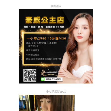
豪威酒店
小七糖果屋SP2S