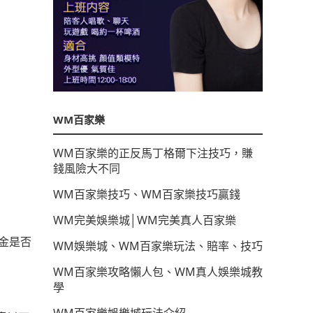
WM百家樂
WM百家樂的正反馬丁格爾下注技巧，賺
錢風險大不同
WM百家樂技巧、WM百家樂技巧贏錢
WM完美娛樂城│WM完美真人百家樂
獎金是否
WM娛樂城、WM百家樂玩法、賠率、技巧
WM百家樂攻略懶人包、WM真人娛樂城教
學