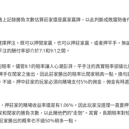
。
格上記錄勝負次數估算莊家還是贏家贏牌，以此判斷成敗趨勢後
選擇押注。既可以押閒家贏，也可以押莊家贏，或者押平手。無
的酬付率卻介於7:1和9:1之間。
賠率。儘管8:1的賠率讓人心潮彭湃，平手注的真實賠率卻遠比
家牌手在閒家之後出，因此莊家勝出的賠率比閒家稍高一點。換句
。不過，押中莊家的玩家必須向賭場支付5％的佣金，佣金有時
外，押莊家的賭場收益率還是有1.06％。因此玩家沒道理一直要
和閒家的勝負次數，以此賭他們的”走勢”。其實，長期賠率對
莊家勝出的概率也不過50％稍多一點。