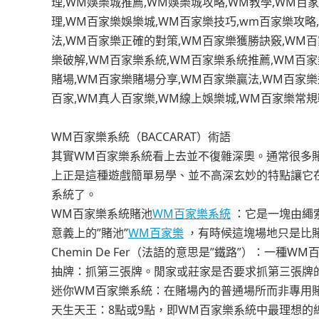
WM百家樂系統（BACCARAT）術語
其實WM百家樂系統看上去並不復雜深奧。通常很多
上正是這種遊戲簡單易學、並不高深玄妙的特點讓它
系統了。
WM百家樂系統賭池
WM百家樂系統
：它是一塊由繩
意義上的”賭池”
WM百家樂
，有時候這塊場地只是比
Chemin De Fer（法語的意思是”鐵路”）：一
抽牌：抓第三張牌。閒家或莊家是否要求抓第三張牌
迷你WM百家樂系統：在賭場內的普通場所而非專用
天生天王：8點或9點，即WM百家樂系統中最理想的