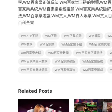
學,WM百家樂正確玩法,WM百家樂正確的對策,WM百
百家樂系統,WM百家樂系統推薦,WM百家樂系統破解
法,WM百家樂遊戲,WM真人,WM真人娛樂,WM真人
百科全書
WMAPP下載
WM下載
WM下載遊戲
WM博弈
W
WM教學
WM百家樂
WM百家樂下載
WM百家樂代理
wm百家樂攻略
WM百家樂教學
WM百家樂正確玩法
WM百家樂真人教學
WM百家樂破解
WM百家樂系統
WM百家樂賭場分享
WM百家樂贏法
WM百家樂遊戲
Related Posts