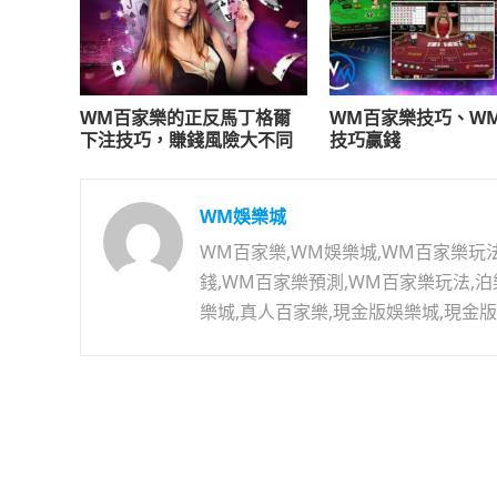
WM百家樂的正反馬丁格爾
WM百家樂技巧、W
下注技巧，賺錢風險大不同
技巧贏錢
WM娛樂城
WM百家樂,WM娛樂城,WM百家樂玩
錢,WM百家樂預測,WM百家樂玩法,泊
樂城,真人百家樂,現金版娛樂城,現金