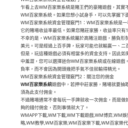
乍看上去WM百家樂系統是賭王們的豪賭遊戲，其實
WM百家樂系統。如果您想小試身手，可以先掌握下
WM百家樂系統資金管理竅門1：WM百家樂系統是
它的賭場收益率最低。如果您賭莊家勝，收益率只有1.
不幸的是，WM百家樂系統屬於高賭注遊戲，勝負形勢風
美元。可是經過上百手牌，玩家可能也就輸贏一、二
但是，玩這種遊戲必須有相當多的資金支持。因此如
中羞澀，您可以選擇迷你WM百家樂系統或在線遊戲
負率，而不會因為開頭幾把手氣不佳就輸得精光。
WM百家樂系統資金管理竅門2：關注您的佣金
WM百家樂系統
遊戲中，若押中莊家勝，賭場就要抽
須為此支付佣金。
不過賭場通常不會每玩一手牌就收一次佣金，而是做
夠的錢付佣金，否則事情就大了。
WMAPP下載,WM下載,WM下載遊戲,WM博弈,WM
略,WM教學,WM百家樂,WM百家樂下載,WM百家樂