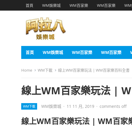
首頁
WM娛樂城
WM百家樂
WM百家樂
WM
首頁
WM娛樂城
WM百家樂
WM百家樂
Home
WM下載
線上WM百家樂玩法 | WM百家樂百科全書
線上WM百家樂玩法 | 
WM娛樂城
·
11 11 月, 2019
·
comments off
WM下載
線上WM百家樂玩法 | WM百家