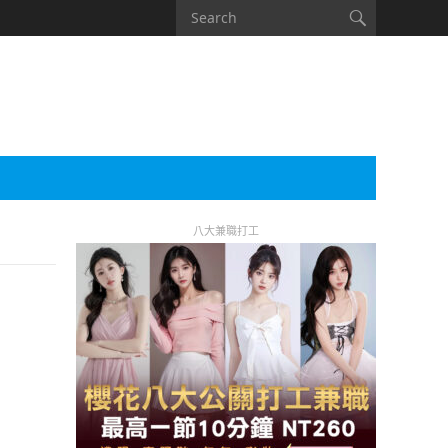
八大兼職打工