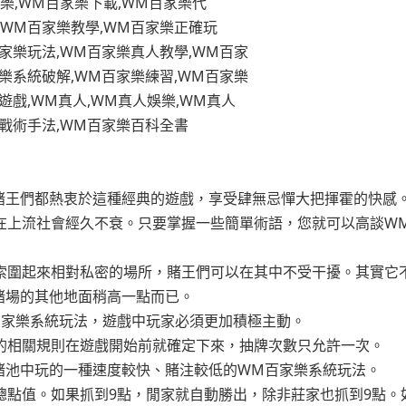
賭王們都熱衷於這種經典的遊戲，享受肆無忌憚大把揮霍的快感
在上流社會經久不衰。只要掌握一些簡單術語，您就可以高談W
索圍起來相對私密的場所，賭王們可以在其中不受干擾。其實它
賭場的其他地面稍高一點而已。
種WM百家樂系統玩法，遊戲中玩家必須更加積極主動。
的相關規則在遊戲開始前就確定下來，抽牌次數只允許一次。
賭池中玩的一種速度較快、賭注較低的WM百家樂系統玩法。
總點值。如果抓到9點，閒家就自動勝出，除非莊家也抓到9點。