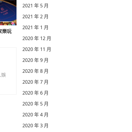
2021 年 5 月
2021 年 2 月
2021 年 1 月
家樂玩
2020 年 12 月
2020 年 11 月
2020 年 9 月
2020 年 8 月
人娛
2020 年 7 月
2020 年 6 月
2020 年 5 月
2020 年 4 月
2020 年 3 月