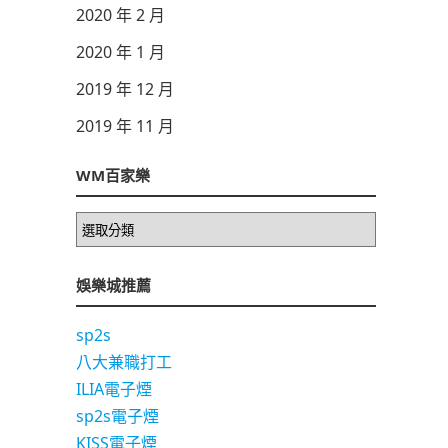
2020 年 2 月
2020 年 1 月
2019 年 12 月
2019 年 11 月
WM百家樂
WM
百
家
娛樂城推薦
樂
sp2s
八大兼職打工
ILIA電子煙
sp2s電子煙
KISS電子煙