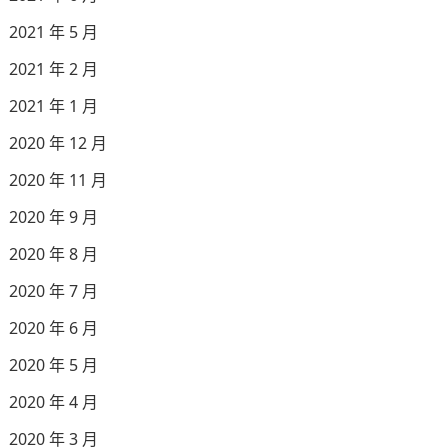
2021 年 5 月
2021 年 2 月
2021 年 1 月
2020 年 12 月
2020 年 11 月
2020 年 9 月
2020 年 8 月
2020 年 7 月
2020 年 6 月
2020 年 5 月
2020 年 4 月
2020 年 3 月