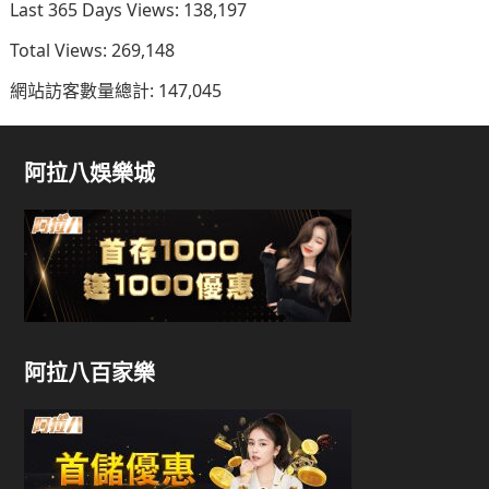
Last 365 Days Views:
138,197
Total Views:
269,148
網站訪客數量總計:
147,045
阿拉八娛樂城
阿拉八百家樂