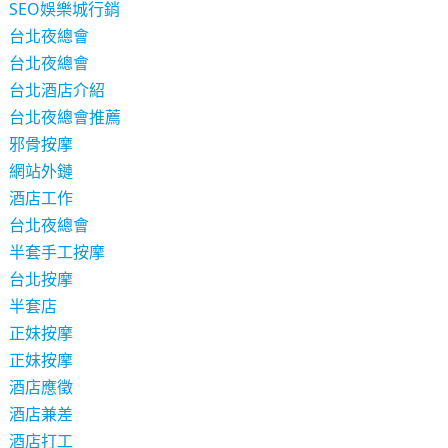
SEO娛樂城行銷
台北夜總會
台北夜總會
台北酒店介紹
台北夜總會推薦
邪骨按摩
網站外鏈
酒店工作
台北夜總會
半套手工按摩
台北按摩
半套店
正妹按摩
正妹按摩
酒店應徵
酒店兼差
酒店打工