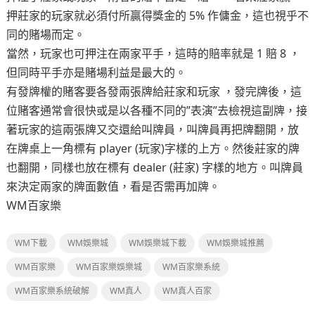
押莊家的玩家就必須付所贏得獎金的 5% 作傭金，這也視乎不
同的賭場而定。
當然，玩家也可押注在兩家平手，這時的賠率就是 1 賠 8 ，
但同時平手亦是賭場利益是最大的。
有發牌權的賭客要各發兩張牌給莊家和玩家 ，發完牌後，這
位賭客通常會很快或是以各種不同的”表演”去檢視這副牌，接
著玩家的這兩張牌又交還給叫牌員，叫牌員再把牌翻開，放
在牌桌上一角標有 player (玩家)字樣的上方。然後莊家的牌
也翻開，同樣也放在標有 dealer (莊家) 字樣的地方。叫牌員
來決定兩家的牌面數值，看是否需再加牌。
WM百家樂
WM下載
WM娛樂城
WM娛樂城下載
WM娛樂城推薦
WM百家樂
WM百家樂娛樂城
WM百家樂系統
WM百家樂系統破解
WM真人
WM真人百家