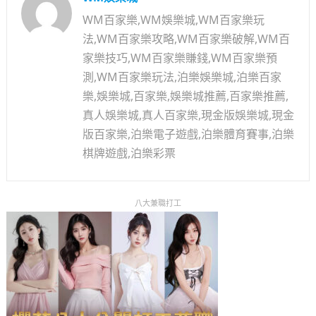
WM百家樂,WM娛樂城,WM百家樂玩
法,WM百家樂攻略,WM百家樂破解,WM百
家樂技巧,WM百家樂賺錢,WM百家樂預
測,WM百家樂玩法,泊樂娛樂城,泊樂百家
樂,娛樂城,百家樂,娛樂城推薦,百家樂推薦,
真人娛樂城,真人百家樂,現金版娛樂城,現金
版百家樂,泊樂電子遊戲,泊樂體育賽事,泊樂
棋牌遊戲,泊樂彩票
八大兼職打工