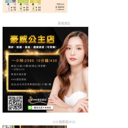
豪威酒店
小七糖果屋SP2S