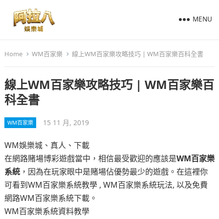
MENU
Home
WM百家樂
線上WM百家樂攻略技巧 | WM百家樂百科全書
線上WM百家樂攻略技巧 | WM百家樂百
科全書
15 11 月, 2019
WM百家樂
WM娛樂城、真人、下載
在網路賭場博彩遊戲當中，相信最受歡迎的應該是
WM百家樂
系統
，因為在玩家眼中是賭場佔優勢最少的遊戲。在這裡你
可看到WM百家樂系統教學 , WM百家樂系統玩法, 以及免費
網路WM百家樂系統下載。
WM百家樂系統資料教學