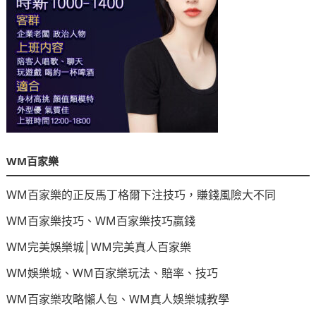
WM百家樂
WM百家樂的正反馬丁格爾下注技巧，賺錢風險大不同
WM百家樂技巧、WM百家樂技巧贏錢
WM完美娛樂城│WM完美真人百家樂
WM娛樂城、WM百家樂玩法、賠率、技巧
WM百家樂攻略懶人包、WM真人娛樂城教學