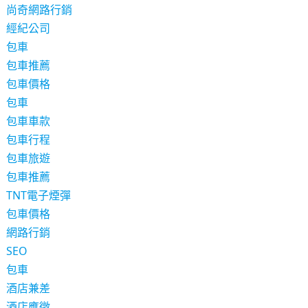
尚奇網路行銷
經紀公司
包車
包車推薦
包車價格
包車
包車車款
包車行程
包車旅遊
包車推薦
TNT電子煙彈
包車價格
網路行銷
SEO
包車
酒店兼差
酒店應徵