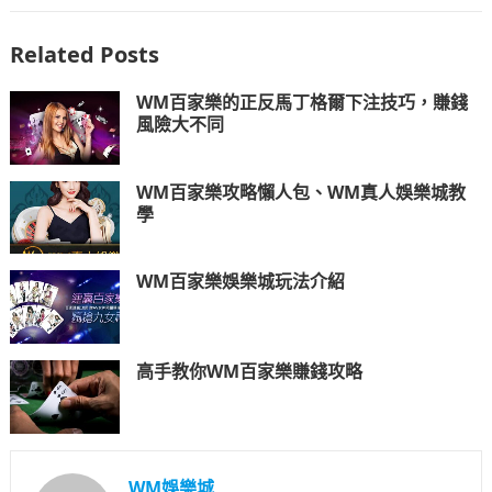
Related Posts
WM百家樂的正反馬丁格爾下注技巧，賺錢
風險大不同
WM百家樂攻略懶人包、WM真人娛樂城教
學
WM百家樂娛樂城玩法介紹
高手教你WM百家樂賺錢攻略
WM娛樂城