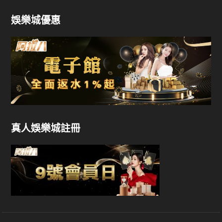
娛樂城優惠
真人娛樂城註冊