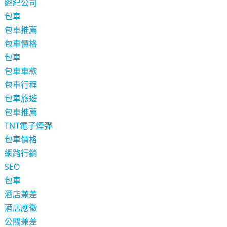
經紀公司
包車
包車推薦
包車價格
包車
包車車款
包車行程
包車旅遊
包車推薦
TNT電子煙彈
包車價格
網路行銷
SEO
包車
酒店兼差
酒店應徵
公關兼差