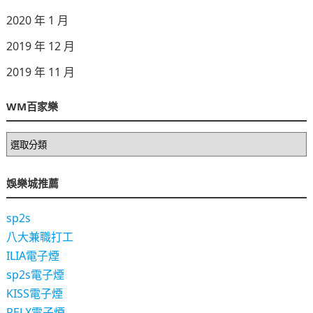
2020 年 1 月
2019 年 12 月
2019 年 11 月
WM百家樂
WM
百
家
娛樂城推薦
樂
sp2s
八大兼職打工
ILIA電子煙
sp2s電子煙
KISS電子煙
RELX電子煙