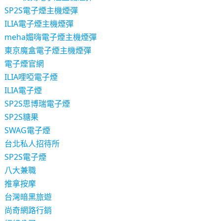
SP2S電子煙主機煙彈
ILIA電子煙主機煙彈
meha媚嗨電子煙主機煙彈
東京魔盒電子煙主機煙彈
電子煙官網
ILIA哩啞電子煙
ILIA電子煙
SP2S思博瑞電子煙
SP2S糖果
SWAG電子煙
台北私人招待所
SP2S電子煙
八大兼職
推拿按摩
台灣暗黑旅遊
尚奇網路行銷