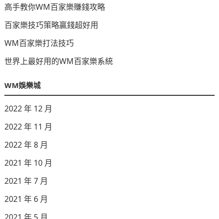
高手教你WM百家樂賺錢攻略
百家樂技巧策略贏錢超好用
WM百家樂打法技巧
世界上最好用的WM百家樂系統
WM娛樂城
2022 年 12 月
2022 年 11 月
2022 年 8 月
2021 年 10 月
2021 年 7 月
2021 年 6 月
2021 年 5 月