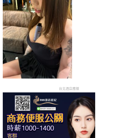
台北酒店應徵