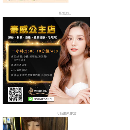
豪威酒店
小七糖果屋SP2S