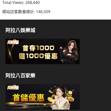
Total Views:
268,440
網站訪客數量總計:
146,509
阿拉八娛樂城
阿拉八百家樂