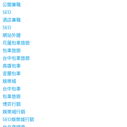
公關兼職
SEO
酒店兼職
SEO
網站外鏈
花蓮包車旅遊
包車旅遊
台中包車旅遊
高雄包車
宜蘭包車
娛樂城
台中包車
包車旅遊
博弈行銷
娛樂城行銷
SEO娛樂城行銷
台北夜總會