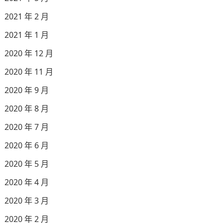
2021 年 2 月
2021 年 1 月
2020 年 12 月
2020 年 11 月
2020 年 9 月
2020 年 8 月
2020 年 7 月
2020 年 6 月
2020 年 5 月
2020 年 4 月
2020 年 3 月
2020 年 2 月