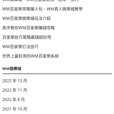
WM百家樂攻略懶人包、WM真人娛樂城教學
WM百家樂娛樂城玩法介紹
高手教你WM百家樂賺錢攻略
百家樂技巧策略贏錢超好用
WM百家樂打法技巧
世界上最好用的WM百家樂系統
WM娛樂城
2022 年 12 月
2022 年 11 月
2022 年 8 月
2021 年 10 月