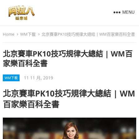
MENU
Home
WM下載
北京賽車PK10技巧規律大總結 | WM百家樂百科全書
北京賽車PK10技巧規律大總結 | WM百
家樂百科全書
11 11 月, 2019
WM下載
北京賽車PK10技巧規律大總結 | WM
百家樂百科全書