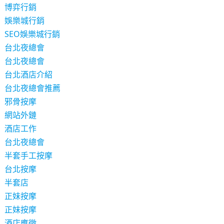
博弈行銷
娛樂城行銷
SEO娛樂城行銷
台北夜總會
台北夜總會
台北酒店介紹
台北夜總會推薦
邪骨按摩
網站外鏈
酒店工作
台北夜總會
半套手工按摩
台北按摩
半套店
正妹按摩
正妹按摩
酒店應徵