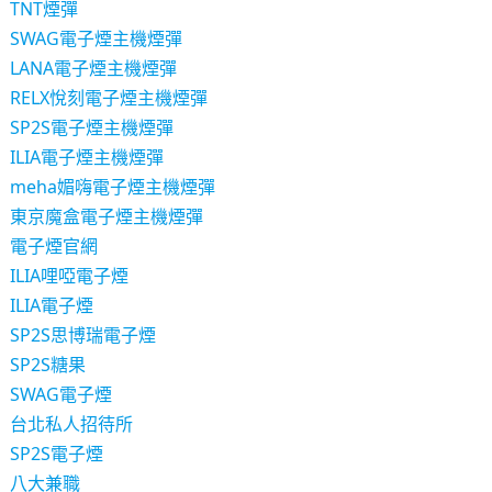
TNT煙彈
SWAG電子煙主機煙彈
LANA電子煙主機煙彈
RELX悅刻電子煙主機煙彈
SP2S電子煙主機煙彈
ILIA電子煙主機煙彈
meha媚嗨電子煙主機煙彈
東京魔盒電子煙主機煙彈
電子煙官網
ILIA哩啞電子煙
ILIA電子煙
SP2S思博瑞電子煙
SP2S糖果
SWAG電子煙
台北私人招待所
SP2S電子煙
八大兼職