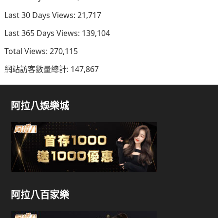
Last 30 Days Views:
21,717
Last 365 Days Views:
139,104
Total Views:
270,115
網站訪客數量總計:
147,867
阿拉八娛樂城
阿拉八百家樂