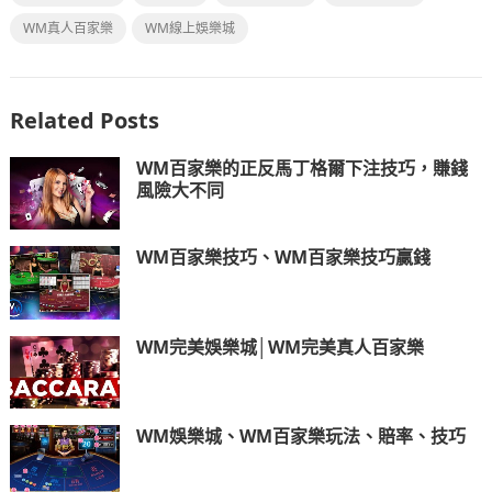
WM真人百家樂
WM線上娛樂城
Related Posts
WM百家樂的正反馬丁格爾下注技巧，賺錢
風險大不同
WM百家樂技巧、WM百家樂技巧贏錢
WM完美娛樂城│WM完美真人百家樂
WM娛樂城、WM百家樂玩法、賠率、技巧