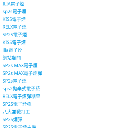
ILIA電子煙
sp2s電子煙
KISS電子煙
RELX電子煙
SP2S電子煙
KISS電子煙
ilia電子煙
網站顧問
SP2s MAX電子煙
SP2s MAX電子煙彈
SP2s電子煙
sps2拋棄式電子菸
RELX電子煙彈糖果
SP2S電子煙彈
八大兼職打工
SP2S煙彈
SP2S電子煙主機