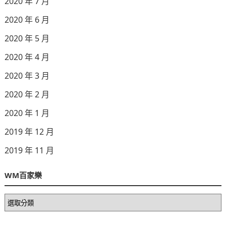
2020 年 7 月
2020 年 6 月
2020 年 5 月
2020 年 4 月
2020 年 3 月
2020 年 2 月
2020 年 1 月
2019 年 12 月
2019 年 11 月
WM百家樂
WM
百