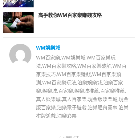
高手教你WM百家樂賺錢攻略
WM娛樂城
WM百家樂,WM娛樂城,WM百家樂玩
法,WM百家樂攻略,WM百家樂破解,WM百
家樂技巧,WM百家樂賺錢,WM百家樂預
測,WM百家樂玩法,泊樂娛樂城,泊樂百家
樂,娛樂城,百家樂,娛樂城推薦,百家樂推薦,
真人娛樂城,真人百家樂,現金版娛樂城,現金
版百家樂,泊樂電子遊戲,泊樂體育賽事,泊樂
棋牌遊戲,泊樂彩票
八大兼職打工