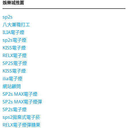
家
娛樂城推薦
樂
sp2s
八大兼職打工
ILIA電子煙
sp2s電子煙
KISS電子煙
RELX電子煙
SP2S電子煙
KISS電子煙
ilia電子煙
網站顧問
SP2s MAX電子煙
SP2s MAX電子煙彈
SP2s電子煙
sps2拋棄式電子菸
RELX電子煙彈糖果