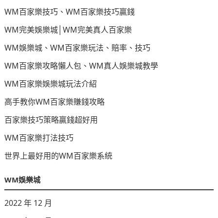
WM百家樂技巧、WM百家樂技巧贏錢
WM完美娛樂城│WM完美真人百家樂
WM娛樂城、WM百家樂玩法、賠率、技巧
WM百家樂攻略懶人包、WM真人娛樂城教學
WM百家樂娛樂城玩法介紹
高手教你WM百家樂賺錢攻略
百家樂技巧策略贏錢超好用
WM百家樂打法技巧
世界上最好用的WM百家樂系統
WM娛樂城
2022 年 12 月