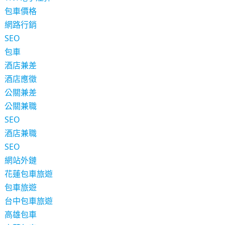
包車價格
網路行銷
SEO
包車
酒店兼差
酒店應徵
公關兼差
公關兼職
SEO
酒店兼職
SEO
網站外鏈
花蓮包車旅遊
包車旅遊
台中包車旅遊
高雄包車