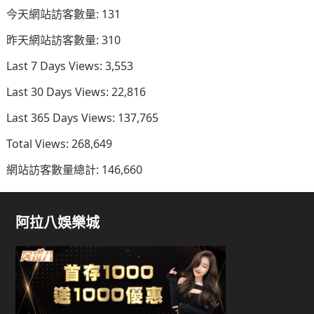
今天網站訪客數量:
131
昨天網站訪客數量:
310
Last 7 Days Views:
3,553
Last 30 Days Views:
22,816
Last 365 Days Views:
137,765
Total Views:
268,649
網站訪客數量總計:
146,660
阿拉八娛樂城