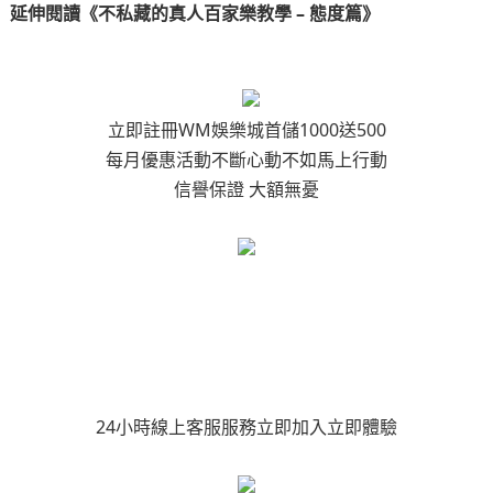
延伸閱讀《不私藏的真人百家樂教學 – 態度篇》
立即註冊WM娛樂城首儲1000送500
每月優惠活動不斷心動不如馬上行動
信譽保證 大額無憂
24小時線上客服服務立即加入立即體驗