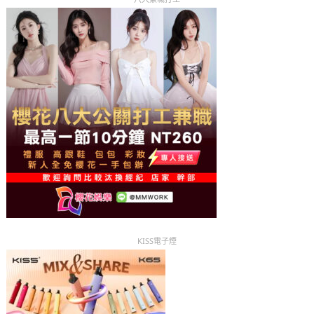
KISS電子煙