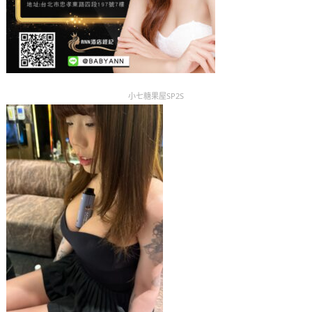
小七糖果屋SP2S