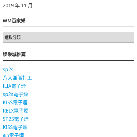
2019 年 11 月
WM百家樂
WM
百
家
娛樂城推薦
樂
sp2s
八大兼職打工
ILIA電子煙
sp2s電子煙
KISS電子煙
RELX電子煙
SP2S電子煙
KISS電子煙
ilia電子煙