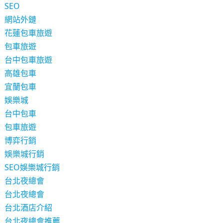
SEO
網站外鏈
花蓮包車旅遊
包車旅遊
台中包車旅遊
高雄包車
宜蘭包車
娛樂城
台中包車
包車旅遊
博弈行銷
娛樂城行銷
SEO娛樂城行銷
台北夜總會
台北夜總會
台北酒店介紹
台北夜總會推薦