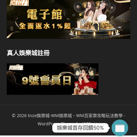
真人娛樂城註冊
© 2026
tnze娛樂城-WM娛樂城、WM百家樂攻略玩法教學
-
WordPress Theme
by
WPEnjoy
娛樂城首存回饋50%