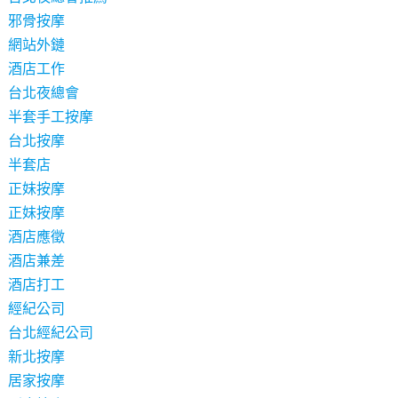
邪骨按摩
網站外鏈
酒店工作
台北夜總會
半套手工按摩
台北按摩
半套店
正妹按摩
正妹按摩
酒店應徵
酒店兼差
酒店打工
經紀公司
台北經紀公司
新北按摩
居家按摩