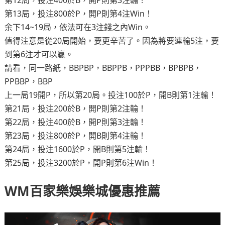
第12局，投注400於B，開P則第3注輸！
第13局，投注800於P，開P則第4注Win！
余下14~19局，依法可在3注錢之內Win。
值得注意是從20局開始，要更辛苦了。因為將要連輸5注，要
到第6注才可以嬴。
請看，同一路紙，BBPBP，BBPPB，PPPBB，BPBPB，
PPBBP，BBP
上一局19開P，所以第20局。投注100於P，開B則第1注輸！
第21局，投注200於B，開P則第2注輸！
第22局，投注400於B，開P則第3注輸！
第23局，投注800於P，開B則第4注輸！
第24局，投注1600於P，開B則第5注輸！
第25局，投注3200於P，開P則第6注Win！
WM百家樂娛樂城優惠推薦