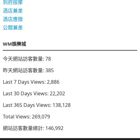
到府按摩
酒店兼差
酒店應徵
公關兼差
WM娛樂城
今天網站訪客數量:
78
昨天網站訪客數量:
385
Last 7 Days Views:
2,886
Last 30 Days Views:
22,202
Last 365 Days Views:
138,128
Total Views:
269,079
網站訪客數量總計:
146,992