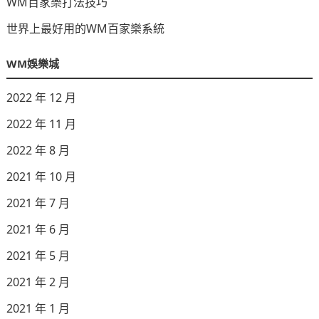
WM百家樂打法技巧
世界上最好用的WM百家樂系統
WM娛樂城
2022 年 12 月
2022 年 11 月
2022 年 8 月
2021 年 10 月
2021 年 7 月
2021 年 6 月
2021 年 5 月
2021 年 2 月
2021 年 1 月