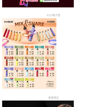
KISS電子煙
豪威酒店