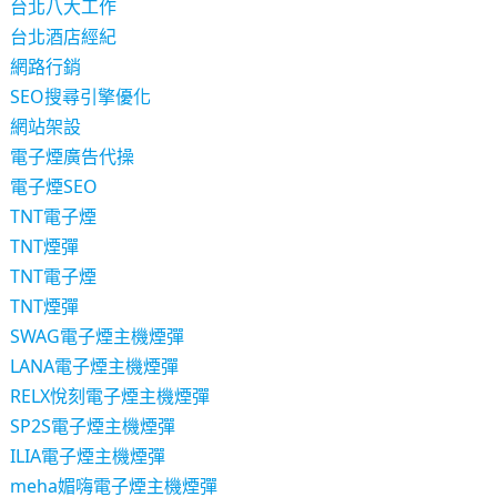
台北八大工作
台北酒店經紀
網路行銷
SEO搜尋引擎優化
網站架設
電子煙廣告代操
電子煙SEO
TNT電子煙
TNT煙彈
TNT電子煙
TNT煙彈
SWAG電子煙主機煙彈
LANA電子煙主機煙彈
RELX悅刻電子煙主機煙彈
SP2S電子煙主機煙彈
ILIA電子煙主機煙彈
meha媚嗨電子煙主機煙彈