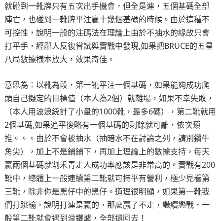
就碰到一靴牌只有五次出手機會，但全是連，五個基碼全部
陣亡，也碰到一靴牌平注贏十幾個基碼的時候。由於這種不
可控性，說明一般的注碼法在理論上由於不抽水的緣故只會
打平手，經鄙人反復嘗試與實戰中發現,如果把BRUCE的五星
八局數據樣本放大，效果奇佳。
意思為：以靴為段，第一靴平注一個基碼，如果能夠成功爬
頭自己擬定的目標值（本人為2個）就離場，如果不幸失敗，
（本人用波浪統計了小量的1000靴，最多6碼），第二靴就用
2個基碼,如果追平後略有一個基碼的剩餘就可離，依次類
推。。。由於不會被抽水（抽暗水不在討論之列，請別鑽牛
角尖），加上不是鋪鋪下，再加上理論上的數據支持，每天
贏兩個基碼就割禾青走人成功率應該是非常高的。實戰有200
靴中，總體上一般連續第二靴就可持平有營利，極少見看第
三靴，除非你是黑仔中的黑仔。道理很明顯，如果第一靴我
們打跳輸，說明打連是贏的，那麼贏了不走，繼續戀戰，一
般第二靴就會遇到滑鐵爐，全部還回去！