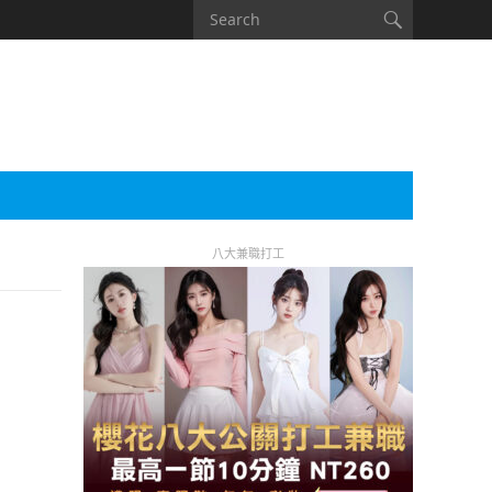
八大兼職打工