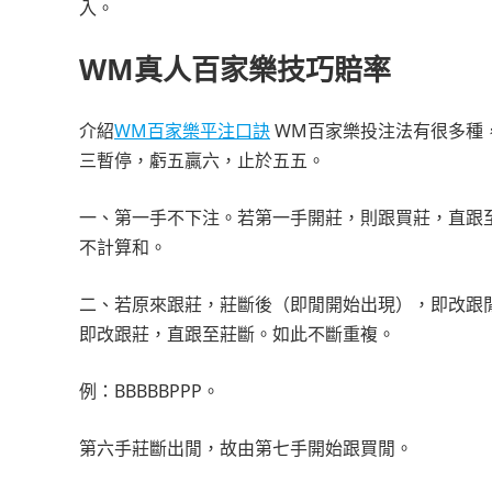
入。
WM真人百家樂技巧賠率
介紹
WM百家樂平注口訣
WM百家樂投注法有很多種
三暫停，虧五贏六，止於五五。
一、第一手不下注。若第一手開莊，則跟買莊，直跟至莊
不計算和。
二、若原來跟莊，莊斷後（即閒開始出現），即改跟
即改跟莊，直跟至莊斷。如此不斷重複。
例：BBBBBPPP。
第六手莊斷出閒，故由第七手開始跟買閒。