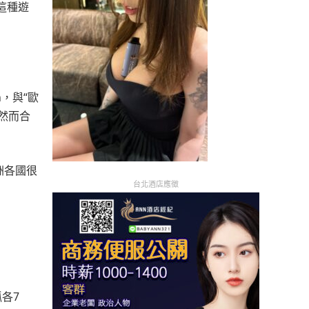
這種遊
，與“歐
然而合
洲各國很
台北酒店應徵
各7