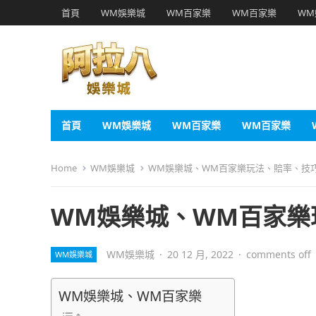
首頁
WM娛樂城
WM百家樂
WM百家樂
WM
首頁
WM娛樂城
WM百家樂
WM百家樂
Home
WM娛樂城
WM娛樂城、WM百家樂玩法、賠率、技
WM娛樂城、WM百家樂
WM娛樂城
·
20 12 月, 2022
·
comments off
WM娛樂城
WM娛樂城、WM百家樂