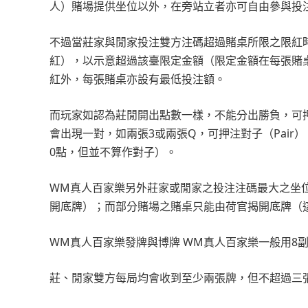
人）賭場提供坐位以外，在旁站立者亦可自由參與投
不過當莊家與閒家投注雙方注碼超過賭桌所限之限紅
紅），以示意超過該臺限定金額（限定金額在每張賭
紅外，每張賭桌亦設有最低投注額。
而玩家如認為莊閒開出點數一樣，不能分出勝負，可押
會出現一對，如兩張3或兩張Q，可押注對子（Pair）
0點，但並不算作對子）。
WM真人百家樂另外莊家或閒家之投注注碼最大之坐
開底牌）；而部分賭場之賭桌只能由荷官揭開底牌（
WM真人百家樂發牌與博牌 WM真人百家樂一般用8
莊、閒家雙方每局均會收到至少兩張牌，但不超過三