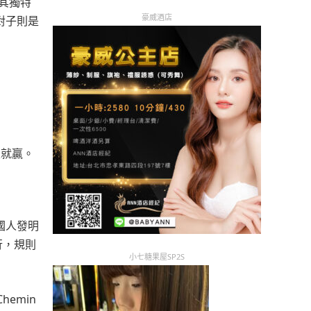
有其獨特
豪威酒店
對子則是
誰就贏。
國人發明
行，規則
小七糖果屋SP2S
emin