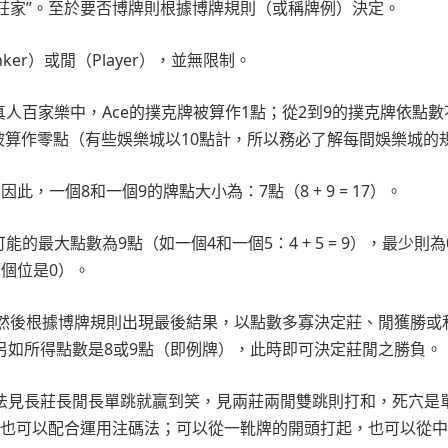
“莊家”。至於要否博牌則根據博牌規則（或稱牌例）決定。
er）或閒（Player），並無限制。
人百家樂中，Ace的撲克牌被算作1點；從2到9的撲克牌依點數
則被算作零點（有些娛樂城以10點計，所以務必了解每間娛樂城的
一個8和一個9的牌點大小為：7點（8 + 9 = 17）。
最大點數為9點（如一個4和一個5：4 + 5 = 9），最少則為
只算個位是0）。
，然後根據博牌規則出現最後結果，以點數多寡決定莊、閒獲勝或
另如所得點數是8或9點（即例牌），此時即可決定莊閒之勝負。
方法見長莊長閒長單跳就贏到笑，見兩莊兩閒雙跳則打和，死穴是
進行，也可以配合運用注碼法；可以從一靴牌的開頭打起，也可以從