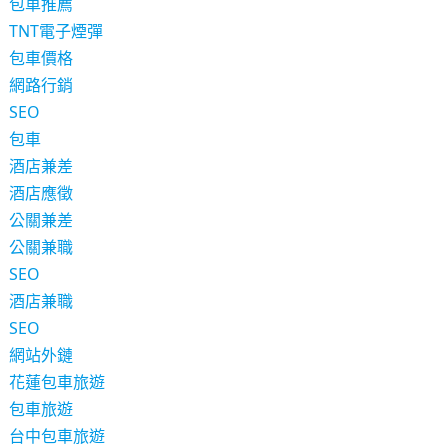
包車推薦
TNT電子煙彈
包車價格
網路行銷
SEO
包車
酒店兼差
酒店應徵
公關兼差
公關兼職
SEO
酒店兼職
SEO
網站外鏈
花蓮包車旅遊
包車旅遊
台中包車旅遊