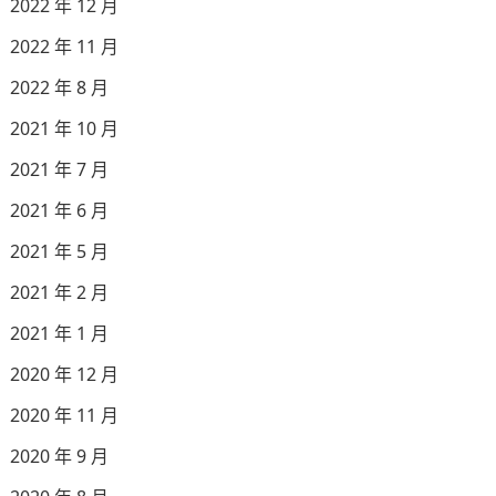
2022 年 12 月
2022 年 11 月
2022 年 8 月
2021 年 10 月
2021 年 7 月
2021 年 6 月
2021 年 5 月
2021 年 2 月
2021 年 1 月
2020 年 12 月
2020 年 11 月
2020 年 9 月