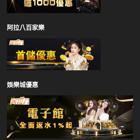
阿拉八百家樂
娛樂城優惠