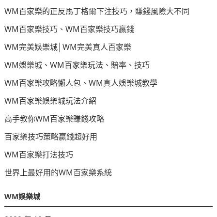
WM百家樂的正反馬丁格爾下注技巧，賺錢風險大不同
WM百家樂技巧、WM百家樂技巧贏錢
WM完美娛樂城│WM完美真人百家樂
WM娛樂城、WM百家樂玩法、賠率、技巧
WM百家樂攻略懶人包、WM真人娛樂城教學
WM百家樂娛樂城玩法介紹
高手教你WM百家樂賺錢攻略
百家樂技巧策略贏錢超好用
WM百家樂打法技巧
世界上最好用的WM百家樂系統
WM娛樂城