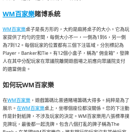
WM百家樂
賭博系統
WM百家樂
桌子是長方形的，大約是麻將桌子的大小。它為玩
家提供了均勻的空間，每側大小不一，一側為1到6，另一側
為7到12。每個玩家的位置都有三個下注區域，分別標記為
Player，Banker和Tie。有12個小盒子，稱為“ 佣金箱”，發牌
人在其中分配玩家在眾議院離開遊戲場之前應向眾議院支付
的適當佣金。
如何玩WM百家樂
在
WM百家樂
，遊戲籌碼比普通賭場籌碼大得多。純粹是為了
展示。
在WM百家樂
桌上，坐哪個座位都沒關係。您的下注動
作是針對紙牌，不涉及玩家的決定。WM百家樂用八張標準撲
克牌玩，最後都一起洗牌。包含八個打亂的牌子稱為The