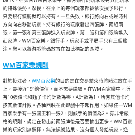
Bank。在美國WM百家樂中，擁有銀行的玩家沒有其他玩家
的特殊優勢。然後，在桌上的每個玩家都被依次授予銀行，
只要銀行獲勝就可以持有。一旦失敗，銀行將向右或逆時針
方向向右移動玩家。持有銀行的玩家發出四張牌，兩組兩
張，第一張和第三張牌進入玩家牌，第二張和第四張牌進入
莊家牌。WM百家樂，銀行手，玩家手或平局手只有三個賭
注。您可以將游戲籌碼放置在如此標記的區域。
WM百家樂規則
對於投注者，
WM百家樂
的目的是在交易結束時將賭注放在手
上，最接近“ 9”總價值，而不需要繼續。在WM百家樂中，所
有10張值卡和麵子卡均計數為零，A計數為1，所有其他卡均
按其數值計數。各種西裝在此遊戲中不起作用。如果任一WM
百家樂手有一張國王和一張2，則該手的價值為2。有非常嚴
格的規則，規定在發出前兩張牌後是否要抽出更多。WM百家
樂的玩家別無選擇，無法操縱結果。沒有個人發給玩家。遊