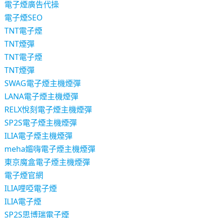
電子煙廣告代操
電子煙SEO
TNT電子煙
TNT煙彈
TNT電子煙
TNT煙彈
SWAG電子煙主機煙彈
LANA電子煙主機煙彈
RELX悅刻電子煙主機煙彈
SP2S電子煙主機煙彈
ILIA電子煙主機煙彈
meha媚嗨電子煙主機煙彈
東京魔盒電子煙主機煙彈
電子煙官網
ILIA哩啞電子煙
ILIA電子煙
SP2S思博瑞電子煙