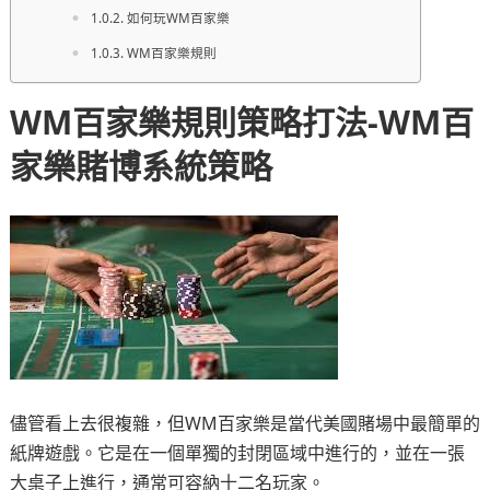
如何玩WM百家樂
WM百家樂規則
WM百家樂規則策略打法-WM百
家樂賭博系統策略
儘管看上去很複雜，但WM百家樂是當代美國賭場中最簡單的
紙牌遊戲。它是在一個單獨的封閉區域中進行的，並在一張
大桌子上進行，通常可容納十二名玩家。