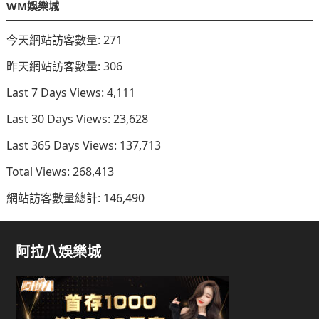
WM娛樂城
今天網站訪客數量:
271
昨天網站訪客數量:
306
Last 7 Days Views:
4,111
Last 30 Days Views:
23,628
Last 365 Days Views:
137,713
Total Views:
268,413
網站訪客數量總計:
146,490
阿拉八娛樂城