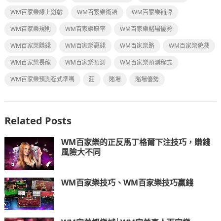
WM百家樂線上遊戲
WM百家樂術語
WM百家樂補牌
WM百家樂規則
WM百家樂賠率
WM百家樂賭場優勢
WM百家樂賺錢
WM百家樂贏錢
WM百家樂路
WM百家樂遊戲
WM百家樂長龍
WM百家樂預測
WM百家樂預測程式
WM百家樂預測程式準嗎
莊
賭場
賭場優勢
Related Posts
WM百家樂的正反馬丁格爾下注技巧，賺錢
風險大不同
WM百家樂技巧、WM百家樂技巧贏錢