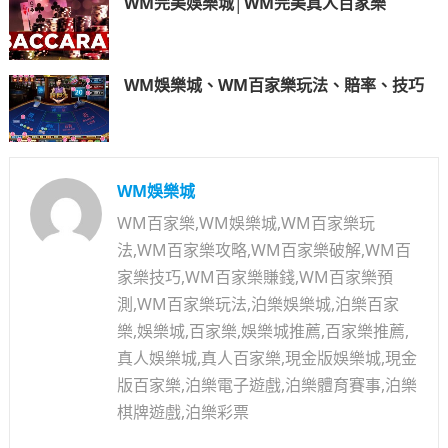
WM完美娛樂城│WM完美真人百家樂
WM娛樂城、WM百家樂玩法、賠率、技巧
WM娛樂城
WM百家樂,WM娛樂城,WM百家樂玩
法,WM百家樂攻略,WM百家樂破解,WM百
家樂技巧,WM百家樂賺錢,WM百家樂預
測,WM百家樂玩法,泊樂娛樂城,泊樂百家
樂,娛樂城,百家樂,娛樂城推薦,百家樂推薦,
真人娛樂城,真人百家樂,現金版娛樂城,現金
版百家樂,泊樂電子遊戲,泊樂體育賽事,泊樂
棋牌遊戲,泊樂彩票