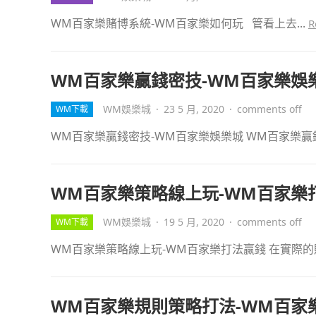
WM百家樂賭博系統-WM百家樂如何玩 管看上去...
R
WM百家樂贏錢密技-WM百家樂娛
WM娛樂城
·
23 5 月, 2020
·
comments off
WM下載
WM百家樂贏錢密技-WM百家樂娛樂城 WM百家樂贏錢
WM百家樂策略線上玩-WM百家樂
WM娛樂城
·
19 5 月, 2020
·
comments off
WM下載
WM百家樂策略線上玩-WM百家樂打法贏錢 在實際的賭
WM百家樂規則策略打法-WM百家