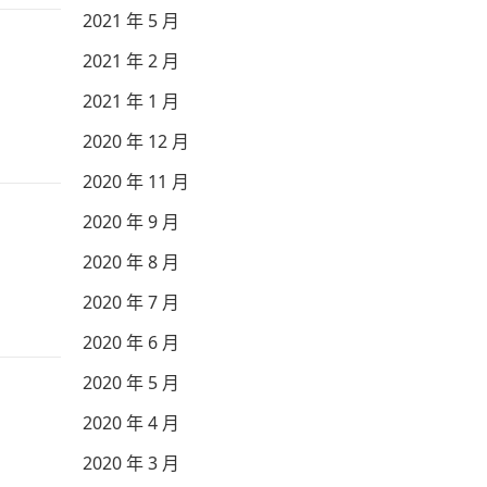
2021 年 5 月
2021 年 2 月
2021 年 1 月
2020 年 12 月
2020 年 11 月
2020 年 9 月
2020 年 8 月
2020 年 7 月
2020 年 6 月
2020 年 5 月
2020 年 4 月
2020 年 3 月