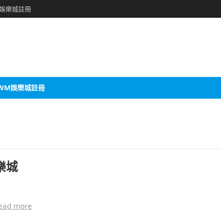
娛樂城註冊
WM娛樂城註冊
樂城
ead more