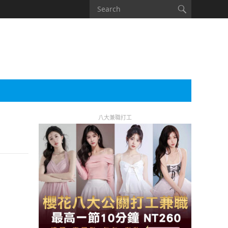
八大兼職打工