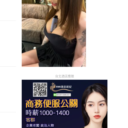
台北酒店應徵