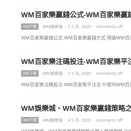
WM百家樂贏錢公式-WM百家樂贏
WM娛樂城
·
5 5 月, 2020
·
comments off
WM下載
WM百家樂贏錢公式-WM百家樂贏錢方式 用過WM百家
WM百家樂注碼投注-WM百家樂平
WM娛樂城
·
5 5 月, 2020
·
comments off
WM下載
WM百家樂注碼投注-WM百家樂平注法 什麼叫WM百家
WM娛樂城、WM百家樂贏錢策略
WM娛樂城
·
4 5 月, 2020
·
comments off
WM下載