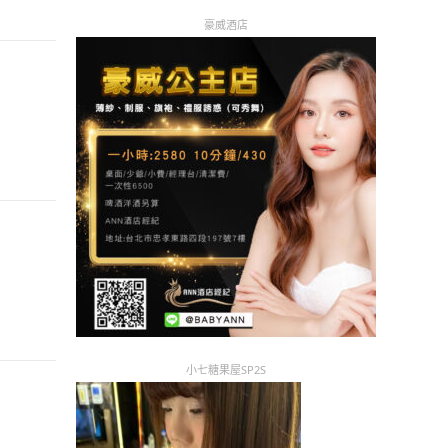
豪威酒店
小七糖果屋SP2S