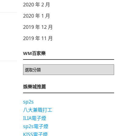
2020 年 2 月
2020 年 1 月
2019 年 12 月
2019 年 11 月
WM百家樂
WM
百
家
娛樂城推薦
樂
sp2s
八大兼職打工
ILIA電子煙
sp2s電子煙
KISS電子煙