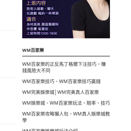
WM百家樂
WM百家樂的正反馬丁格爾下注技巧，賺
錢風險大不同
WM百家樂技巧、WM百家樂技巧贏錢
WM完美娛樂城│WM完美真人百家樂
WM娛樂城、WM百家樂玩法、賠率、技巧
WM百家樂攻略懶人包、WM真人娛樂城教
學