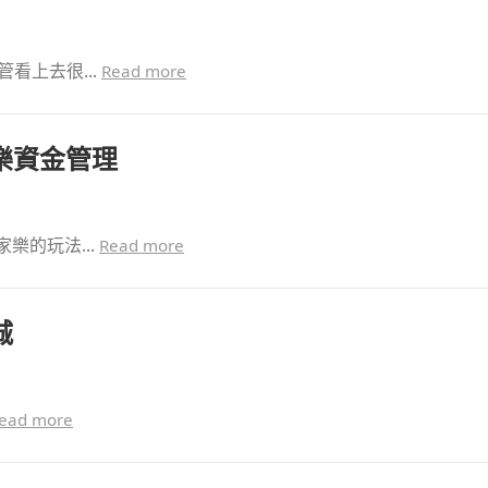
看上去很...
Read more
樂資金管理
樂的玩法...
Read more
城
ead more