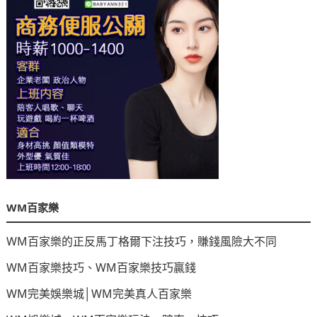
WM百家樂
WM百家樂的正反馬丁格爾下注技巧，賺錢風險大不同
WM百家樂技巧、WM百家樂技巧贏錢
WM完美娛樂城│WM完美真人百家樂