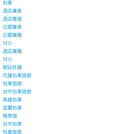
包車
酒店兼差
酒店應徵
公關兼差
公關兼職
SEO
酒店兼職
SEO
網站外鏈
花蓮包車旅遊
包車旅遊
台中包車旅遊
高雄包車
宜蘭包車
娛樂城
台中包車
包車旅遊