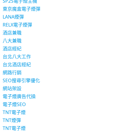
SP2S電子煙主機
東京魔盒電子煙彈
LANA煙彈
RELX電子煙彈
酒店兼職
八大兼職
酒店經紀
台北八大工作
台北酒店經紀
網路行銷
SEO搜尋引擎優化
網站架設
電子煙廣告代操
電子煙SEO
TNT電子煙
TNT煙彈
TNT電子煙