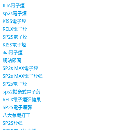
ILIA電子煙
sp2s電子煙
KISS電子煙
RELX電子煙
SP2S電子煙
KISS電子煙
ilia電子煙
網站顧問
SP2s MAX電子煙
SP2s MAX電子煙彈
SP2s電子煙
sps2拋棄式電子菸
RELX電子煙彈糖果
SP2S電子煙彈
八大兼職打工
SP2S煙彈