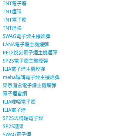
TNT電子煙
TNT煙彈
TNT電子煙
TNT煙彈
SWAG電子煙主機煙彈
LANA電子煙主機煙彈
RELX悅刻電子煙主機煙彈
SP2S電子煙主機煙彈
ILIA電子煙主機煙彈
meha媚嗨電子煙主機煙彈
東京魔盒電子煙主機煙彈
電子煙官網
ILIA哩啞電子煙
ILIA電子煙
SP2S思博瑞電子煙
SP2S糖果
SWAG電子煙