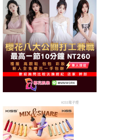
KISS電子煙