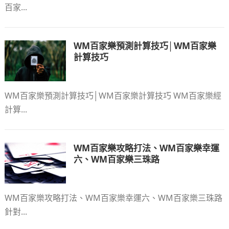
百家...
WM百家樂預測計算技巧│WM百家樂
計算技巧
WM百家樂預測計算技巧│WM百家樂計算技巧 WM百家樂經
計算...
WM百家樂攻略打法、WM百家樂幸運
六、WM百家樂三珠路
WM百家樂攻略打法、WM百家樂幸運六、WM百家樂三珠路
針對...