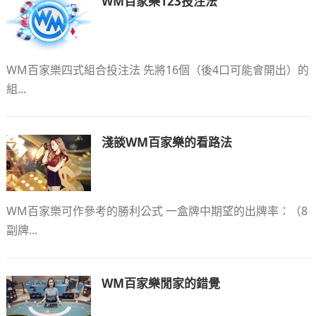
WM百家樂123投注法
WM百家樂四式組合投注法 先將16個（後4口可能會開出）的
組...
淺談WM百家樂的看路法
WM百家樂可作參考的勝利公式 一盒牌中期望的出牌率：（8
副牌...
WM百家樂閒家的錯覺