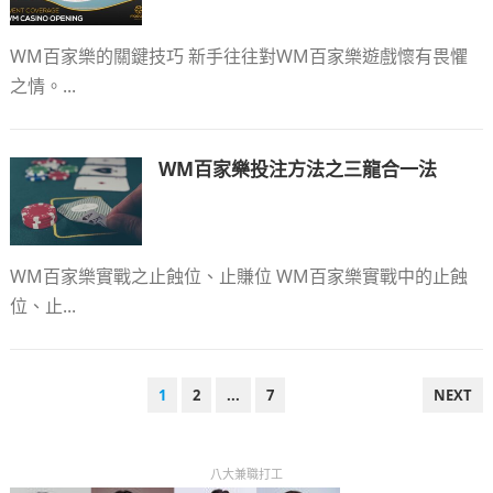
WM百家樂的關鍵技巧 新手往往對WM百家樂遊戲懷有畏懼
之情。...
WM百家樂投注方法之三龍合一法
WM百家樂實戰之止蝕位、止賺位 WM百家樂實戰中的止蝕
位、止...
文
1
2
...
7
NEXT
章
分
八大兼職打工
頁