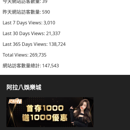
今天網站訪客數量:
39
昨天網站訪客數量:
590
Last 7 Days Views:
3,010
Last 30 Days Views:
21,337
Last 365 Days Views:
138,724
Total Views:
269,735
網站訪客數量總計:
147,543
阿拉八娛樂城