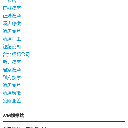
半套店
正妹按摩
正妹按摩
酒店應徵
酒店兼差
酒店打工
經紀公司
台北經紀公司
新北按摩
居家按摩
到府按摩
酒店兼差
酒店應徵
公關兼差
WM娛樂城