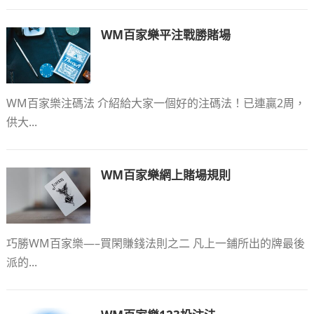
WM百家樂平注戰勝賭場
WM百家樂注碼法 介紹給大家一個好的注碼法！已連贏2周，
供大...
WM百家樂網上賭場規則
巧勝WM百家樂—–買閑賺錢法則之二 凡上一鋪所出的牌最後
派的...