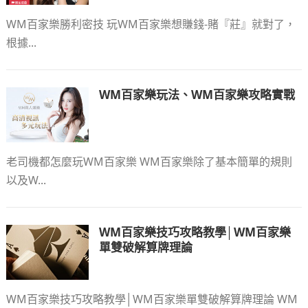
WM百家樂勝利密技 玩WM百家樂想賺錢-賭『莊』就對了，
根據...
WM百家樂玩法、WM百家樂攻略實戰
老司機都怎麼玩WM百家樂 WM百家樂除了基本簡單的規則
以及W...
WM百家樂技巧攻略教學│WM百家樂
單雙破解算牌理論
WM百家樂技巧攻略教學│WM百家樂單雙破解算牌理論 WM