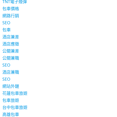
TNT電子煙彈
包車價格
網路行銷
SEO
包車
酒店兼差
酒店應徵
公關兼差
公關兼職
SEO
酒店兼職
SEO
網站外鏈
花蓮包車旅遊
包車旅遊
台中包車旅遊
高雄包車