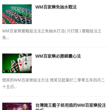
WM百家樂免抽水戰法
WM百家樂實戰投注法之免抽水打法( 只打閒 ) 實戰投注之
免...
WM百家樂必勝錦囊心法
微笑的WM百家樂投注方法 微笑兄起筆於二零零五年四月二
十五日...
台灣賭王戴子郎用過的WM百家樂投注