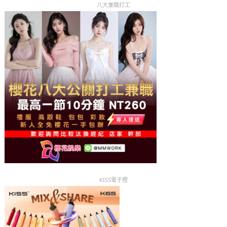
八大兼職打工
頁
KISS電子煙