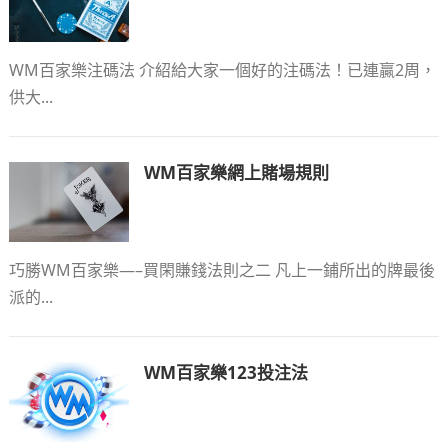
WM百家樂注碼法 介紹給大家一個好的注碼法！已連贏2周，
供大...
WM百家樂網上賭場規則
巧勝WM百家樂—–買閑賺錢法則之二 凡上一鋪所出的牌最後
派的...
WM百家樂123投注法