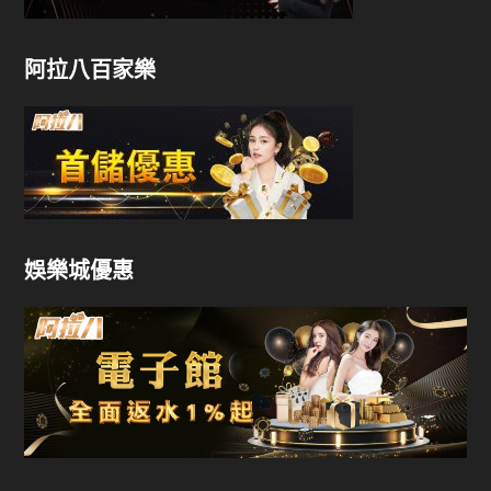
阿拉八百家樂
娛樂城優惠