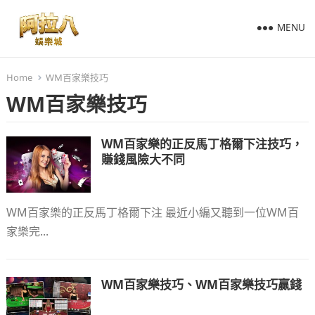
MENU
Home
WM百家樂技巧
WM百家樂技巧
WM百家樂的正反馬丁格爾下注技巧，
賺錢風險大不同
WM百家樂的正反馬丁格爾下注 最近小編又聽到一位WM百
家樂完...
WM百家樂技巧、WM百家樂技巧贏錢