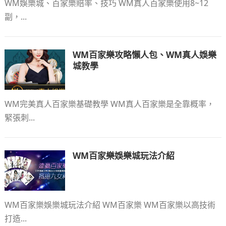
WM娛樂城、百家樂賠率、技巧 WM真人百家樂使用8~12
副，...
WM百家樂攻略懶人包、WM真人娛樂
城教學
WM完美真人百家樂基礎教學 WM真人百家樂是全靠概率，
緊張刺...
WM百家樂娛樂城玩法介紹
WM百家樂娛樂城玩法介紹 WM百家樂 WM百家樂以高技術
打造...