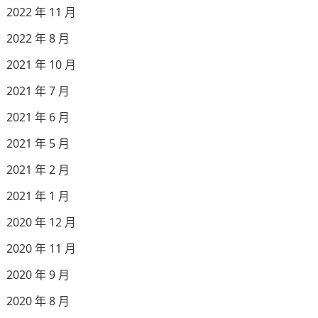
2022 年 11 月
2022 年 8 月
2021 年 10 月
2021 年 7 月
2021 年 6 月
2021 年 5 月
2021 年 2 月
2021 年 1 月
2020 年 12 月
2020 年 11 月
2020 年 9 月
2020 年 8 月