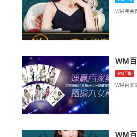
WM完美
WM
WM下載
WM百家樂
WM百