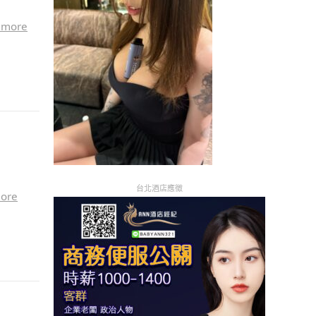
 more
台北酒店應徵
ore