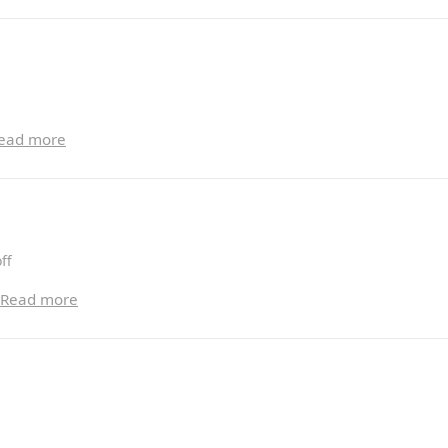
ead more
ff
Read more