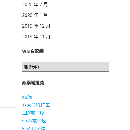
2020 年 2 月
2020 年 1 月
2019 年 12 月
2019 年 11 月
WM百家樂
WM
百
家
娛樂城推薦
樂
sp2s
八大兼職打工
ILIA電子煙
sp2s電子煙
KISS電子煙