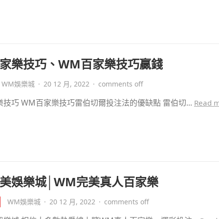
百家樂技巧、WM百家樂技巧贏錢
WM娛樂城
·
20 12 月, 2022
·
comments off
技巧 WM百家樂技巧雷伯切爾投注法的優缺點 雷伯切...
Read 
美娛樂城│WM完美真人百家樂
WM娛樂城
·
20 12 月, 2022
·
comments off