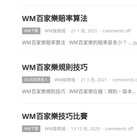
WM百家樂賠率算法
WM娛樂城
·
21 1 月, 2021
·
comments off
WM下載
WM百家樂賠率算法 WM百家樂的賠率是多少？ ...
R
WM百家樂規則技巧
WM娛樂城
·
21 1 月, 2021
·
comments o
DG百家樂真人
WM百家樂規則技巧 WM百家樂在線：規則，版本...
WM百家樂技巧比賽
WM娛樂城
·
13 12 月, 2020
·
comments off
WM下載