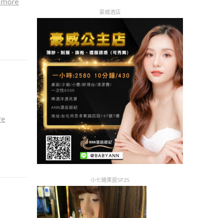
 more
豪威酒店
re
小七糖果屋SP2S