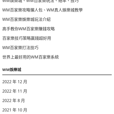
WM娛樂城、WM百家樂玩法、賠率、技巧
WM百家樂攻略懶人包、WM真人娛樂城教學
WM百家樂娛樂城玩法介紹
高手教你WM百家樂賺錢攻略
百家樂技巧策略贏錢超好用
WM百家樂打法技巧
世界上最好用的WM百家樂系統
WM娛樂城
2022 年 12 月
2022 年 11 月
2022 年 8 月
2021 年 10 月