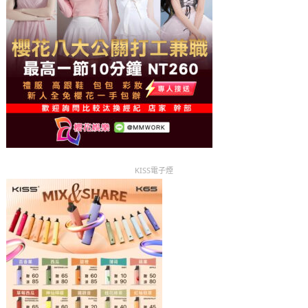
KISS電子煙