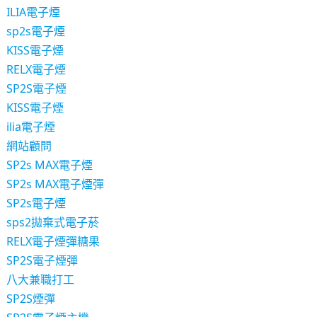
ILIA電子煙
sp2s電子煙
KISS電子煙
RELX電子煙
SP2S電子煙
KISS電子煙
ilia電子煙
網站顧問
SP2s MAX電子煙
SP2s MAX電子煙彈
SP2s電子煙
sps2拋棄式電子菸
RELX電子煙彈糖果
SP2S電子煙彈
八大兼職打工
SP2S煙彈