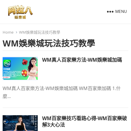
MENU
Home
WM娛樂城玩法技巧教學
WM娛樂城玩法技巧教學
WM真人百家樂方法-WM娛樂城加碼
WM真人百家樂方法-WM娛樂城加碼 WM百家樂加碼 1.什
麼...
WM百家樂技巧看路心得-WM百家樂破
解3大心法