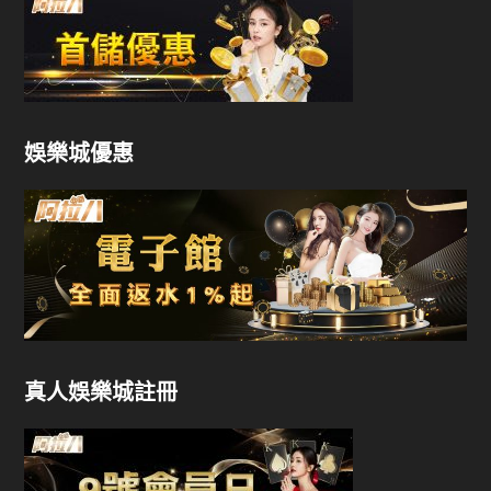
娛樂城優惠
真人娛樂城註冊