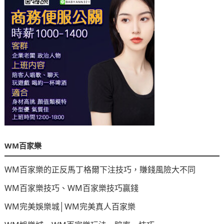
WM百家樂
WM百家樂的正反馬丁格爾下注技巧，賺錢風險大不同
WM百家樂技巧、WM百家樂技巧贏錢
WM完美娛樂城│WM完美真人百家樂