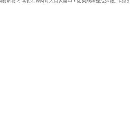
樂破解技巧 各位在WM真人百家樂中，如果能夠練成這幾...
Read