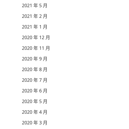
2021 年 5 月
2021 年 2 月
2021 年 1 月
2020 年 12 月
2020 年 11 月
2020 年 9 月
2020 年 8 月
2020 年 7 月
2020 年 6 月
2020 年 5 月
2020 年 4 月
2020 年 3 月