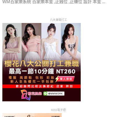
WM百家樂系統 百家樂本金 ,止蝕位 ,止賺位 設計 本金 ...
八大兼職打工
KISS電子煙