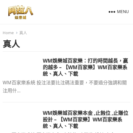
MENU
Home
真人
真人
WM娛樂城百家樂：打的時間越長，贏
的越多 – 【WM百家樂】WM百家樂系
統、真人、下載
WM百家樂系統 投注法要比注碼法重要，不要過分強調和關
注用什...
WM娛樂城百家樂本金 ,止蝕位 ,止賺位
設計 – 【WM百家樂】WM百家樂系
統、真人、下載