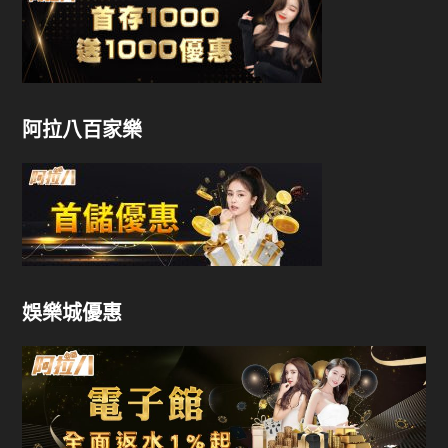
阿拉八百家樂
娛樂城優惠