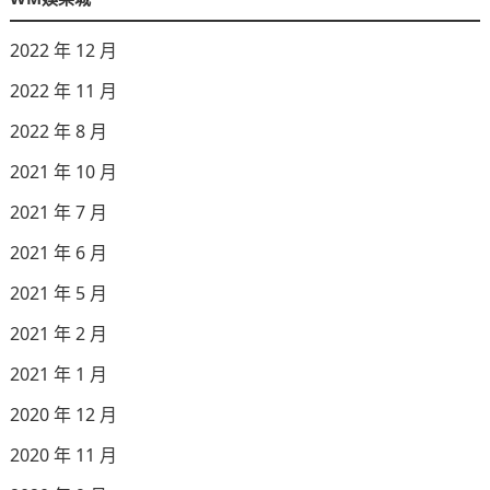
2022 年 12 月
2022 年 11 月
2022 年 8 月
2021 年 10 月
2021 年 7 月
2021 年 6 月
2021 年 5 月
2021 年 2 月
2021 年 1 月
2020 年 12 月
2020 年 11 月