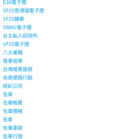
ILIA電子煙
SP2S思博瑞電子煙
SP2S糖果
SWAG電子煙
台北私人招待所
SP2S電子煙
八大兼職
推拿按摩
台灣暗黑旅遊
尚奇網路行銷
經紀公司
包車
包車推薦
包車價格
包車
包車車款
包車行程