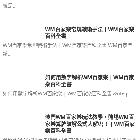
統是...
WM百家樂常規戰術手法 | WM百家樂
百科全書
WM百家樂常規戰術手法 | WM百家樂百科全書 WM百家樂
系...
如何用數字解析WM百家樂 | WM百家
樂百科全書
如何用數字解析WM百家樂 | WM百家樂百科全書 &nbsp...
澳門WM百家樂玩法教學，賭場WM百
家樂算牌破解公式大解密！ | WM百家
樂百科全書