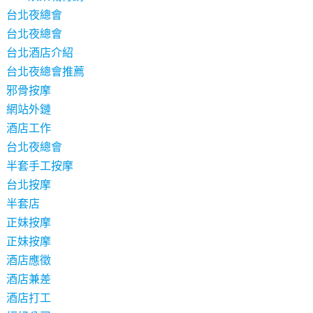
台北夜總會
台北夜總會
台北酒店介紹
台北夜總會推薦
邪骨按摩
網站外鏈
酒店工作
台北夜總會
半套手工按摩
台北按摩
半套店
正妹按摩
正妹按摩
酒店應徵
酒店兼差
酒店打工