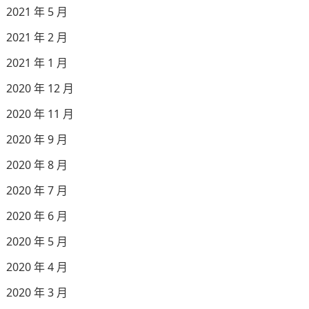
2021 年 5 月
2021 年 2 月
2021 年 1 月
2020 年 12 月
2020 年 11 月
2020 年 9 月
2020 年 8 月
2020 年 7 月
2020 年 6 月
2020 年 5 月
2020 年 4 月
2020 年 3 月