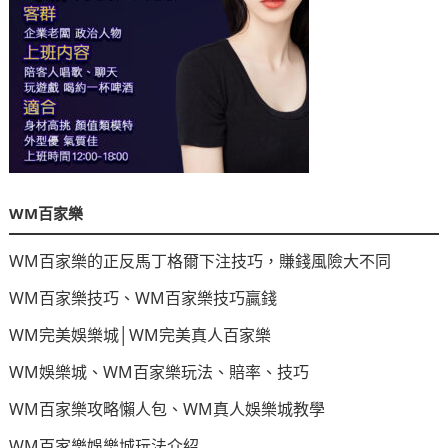
WM百家樂
WM百家樂的正反馬丁格爾下注技巧，賺錢風險大不同
WM百家樂技巧、WM百家樂技巧贏錢
WM完美娛樂城│WM完美真人百家樂
WM娛樂城、WM百家樂玩法、賠率、技巧
WM百家樂攻略懶人包、WM真人娛樂城教學
WM百家樂娛樂城玩法介紹