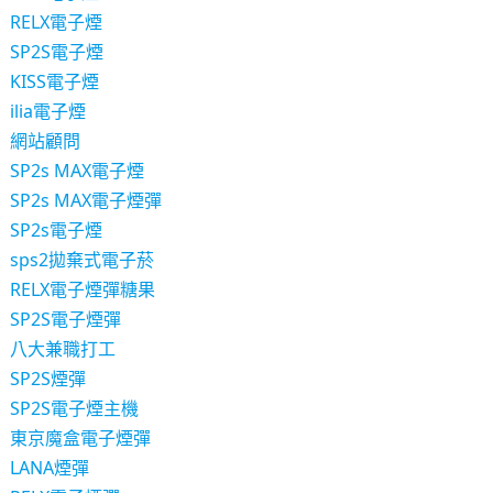
RELX電子煙
SP2S電子煙
KISS電子煙
ilia電子煙
網站顧問
SP2s MAX電子煙
SP2s MAX電子煙彈
SP2s電子煙
sps2拋棄式電子菸
RELX電子煙彈糖果
SP2S電子煙彈
八大兼職打工
SP2S煙彈
SP2S電子煙主機
東京魔盒電子煙彈
LANA煙彈