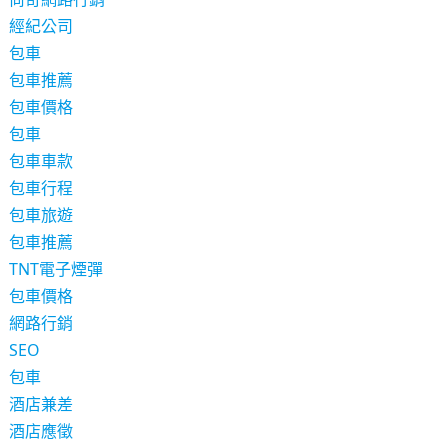
經紀公司
包車
包車推薦
包車價格
包車
包車車款
包車行程
包車旅遊
包車推薦
TNT電子煙彈
包車價格
網路行銷
SEO
包車
酒店兼差
酒店應徵