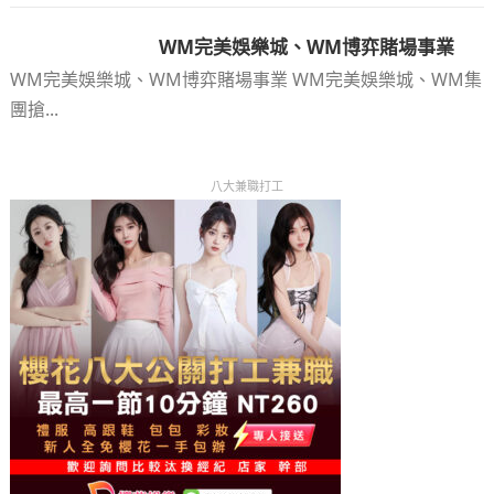
WM完美娛樂城、WM博弈賭場事業
WM完美娛樂城、WM博弈賭場事業 WM完美娛樂城、WM集
團搶...
八大兼職打工