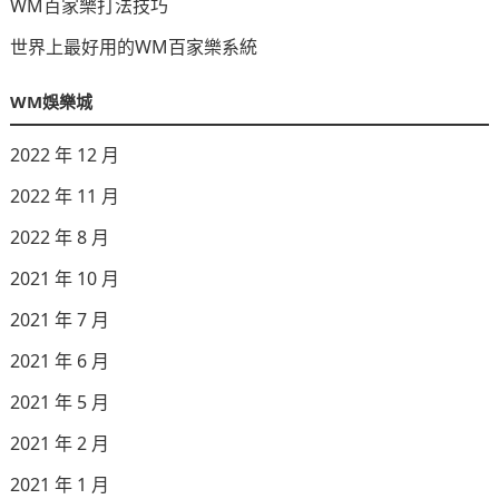
WM百家樂打法技巧
世界上最好用的WM百家樂系統
WM娛樂城
2022 年 12 月
2022 年 11 月
2022 年 8 月
2021 年 10 月
2021 年 7 月
2021 年 6 月
2021 年 5 月
2021 年 2 月
2021 年 1 月