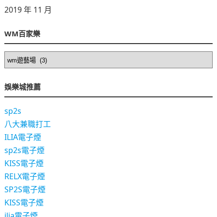
2019 年 11 月
WM百家樂
WM
百
家
娛樂城推薦
樂
sp2s
八大兼職打工
ILIA電子煙
sp2s電子煙
KISS電子煙
RELX電子煙
SP2S電子煙
KISS電子煙
ilia電子煙