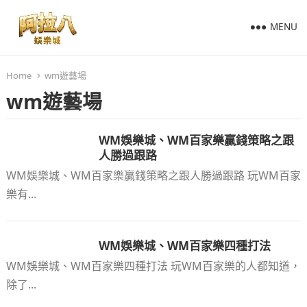
MENU
Home
wm遊藝場
wm遊藝場
WM娛樂城、WM百家樂贏錢策略之跟
人勝過跟路
WM娛樂城、WM百家樂贏錢策略之跟人勝過跟路 玩WM百家
樂有...
WM娛樂城、WM百家樂四種打法
WM娛樂城、WM百家樂四種打法 玩WM百家樂的人都知道，
除了...