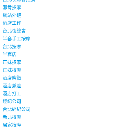
邪骨按摩
網站外鏈
酒店工作
台北夜總會
半套手工按摩
台北按摩
半套店
正妹按摩
正妹按摩
酒店應徵
酒店兼差
酒店打工
經紀公司
台北經紀公司
新北按摩
居家按摩