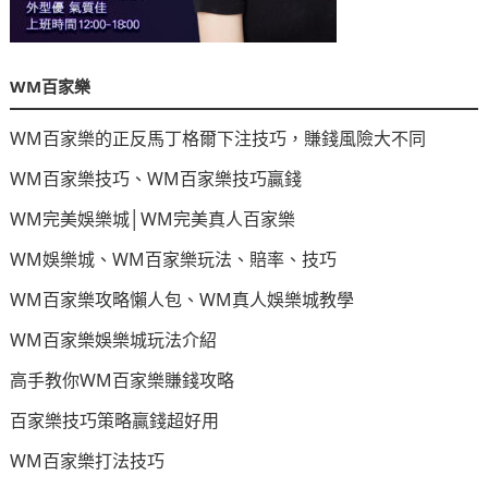
WM百家樂
WM百家樂的正反馬丁格爾下注技巧，賺錢風險大不同
WM百家樂技巧、WM百家樂技巧贏錢
WM完美娛樂城│WM完美真人百家樂
WM娛樂城、WM百家樂玩法、賠率、技巧
WM百家樂攻略懶人包、WM真人娛樂城教學
WM百家樂娛樂城玩法介紹
高手教你WM百家樂賺錢攻略
百家樂技巧策略贏錢超好用
WM百家樂打法技巧