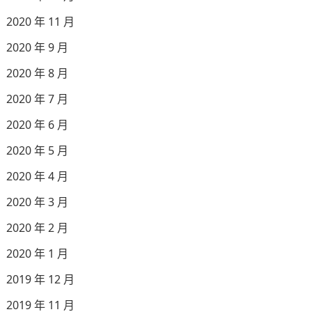
2020 年 11 月
2020 年 9 月
2020 年 8 月
2020 年 7 月
2020 年 6 月
2020 年 5 月
2020 年 4 月
2020 年 3 月
2020 年 2 月
2020 年 1 月
2019 年 12 月
2019 年 11 月