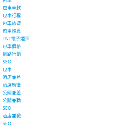
包車
包車車款
包車行程
包車旅遊
包車推薦
TNT電子煙彈
包車價格
網路行銷
SEO
包車
酒店兼差
酒店應徵
公關兼差
公關兼職
SEO
酒店兼職
SEO