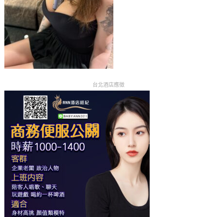
台北酒店應徵