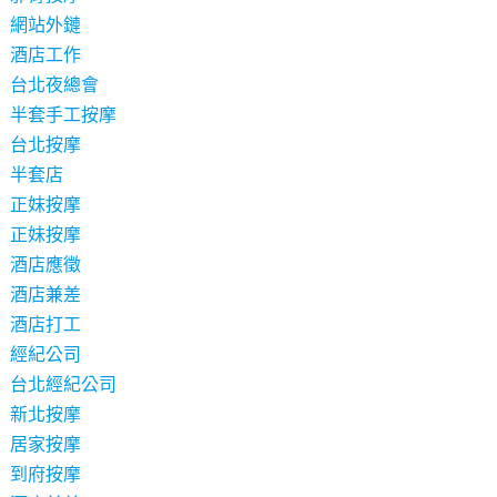
網站外鏈
酒店工作
台北夜總會
半套手工按摩
台北按摩
半套店
正妹按摩
正妹按摩
酒店應徵
酒店兼差
酒店打工
經紀公司
台北經紀公司
新北按摩
居家按摩
到府按摩