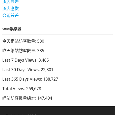
酒店兼差
酒店應徵
公關兼差
WM娛樂城
今天網站訪客數量:
580
昨天網站訪客數量:
385
Last 7 Days Views:
3,485
Last 30 Days Views:
22,801
Last 365 Days Views:
138,727
Total Views:
269,678
網站訪客數量總計:
147,494