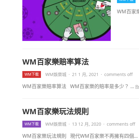
WM百家樂
WM百家樂賠率算法
WM娛樂城
·
21 1 月, 2021
·
comments off
WM下載
WM百家樂賠率算法 WM百家樂的賠率是多少？ ...
R
WM百家樂玩法規則
WM娛樂城
·
13 12 月, 2020
·
comments off
WM下載
WM百家樂玩法規則 現代WM百家樂不再擁有四個...