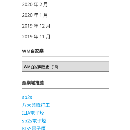
2020 年 2 月
2020 年 1 月
2019 年 12 月
2019 年 11 月
WM百家樂
WM
百
家
娛樂城推薦
樂
sp2s
八大兼職打工
ILIA電子煙
sp2s電子煙
KISS電子煙