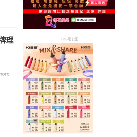
牌理
KISS電子煙
more