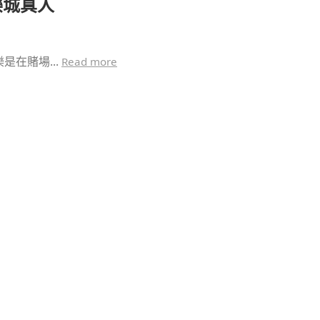
樂城真人
是在賭場...
Read more