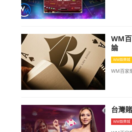
WM百
論
WM娛樂城
WM百家
台灣
WM娛樂城