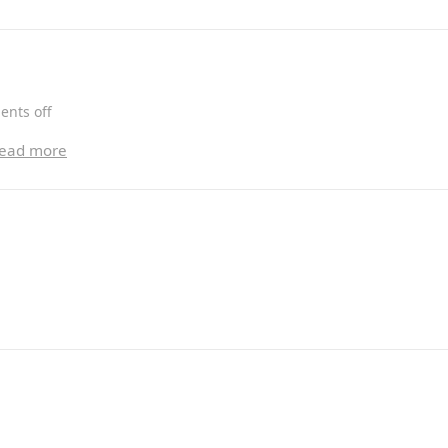
nts off
ead more