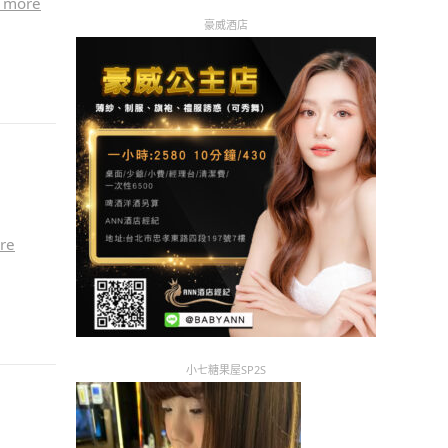
 more
豪威酒店
re
小七糖果屋SP2S