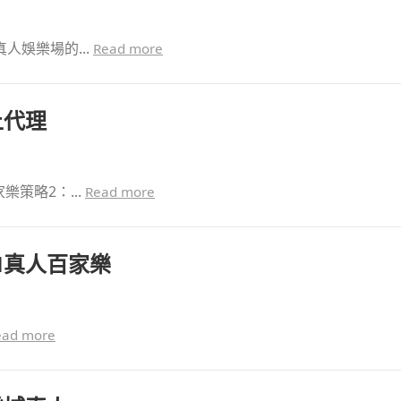
人娛樂場的...
Read more
上代理
策略2：...
Read more
M真人百家樂
ead more