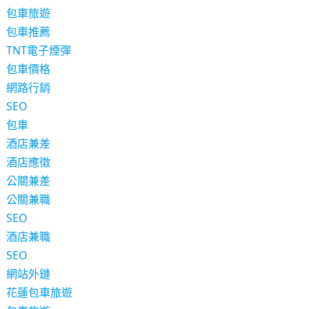
包車旅遊
包車推薦
TNT電子煙彈
包車價格
網路行銷
SEO
包車
酒店兼差
酒店應徵
公關兼差
公關兼職
SEO
酒店兼職
SEO
網站外鏈
花蓮包車旅遊