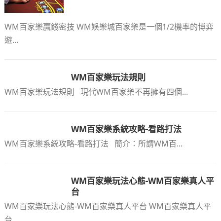
WM百家樂贏錢密技 WM娛樂城百家樂是一個1/2機率的博弈
遊...
WM百家樂玩法規則
WM百家樂玩法規則 現代WM百家樂不再擁有四個...
WM百家樂系統攻略-看路打法
WM百家樂系統攻略-看路打法 簡介：所謂WM百...
WM百家樂玩法心態-WM百家樂真人平
台
WM百家樂玩法心態-WM百家樂真人平台 WM百家樂真人平
台 ...