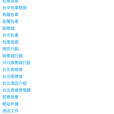
包車旅遊
台中包車旅遊
高雄包車
宜蘭包車
娛樂城
台中包車
包車旅遊
博弈行銷
娛樂城行銷
SEO娛樂城行銷
台北夜總會
台北夜總會
台北酒店介紹
台北夜總會推薦
邪骨按摩
網站外鏈
酒店工作