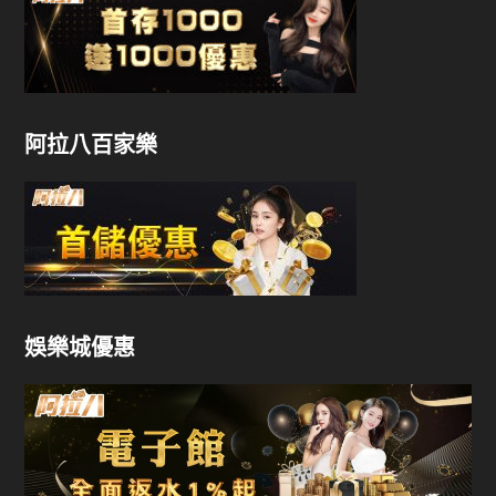
阿拉八百家樂
娛樂城優惠