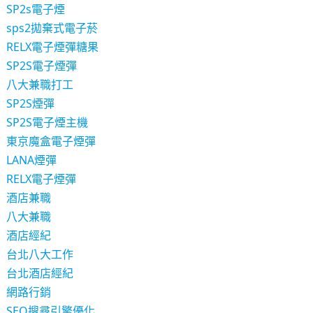
SP2s電子煙
sps2拋棄式電子菸
RELX電子煙彈糖果
SP2S電子煙彈
八大兼職打工
SP2S煙彈
SP2S電子煙主機
東京魔盒電子煙彈
LANA煙彈
RELX電子煙彈
酒店兼職
八大兼職
酒店經紀
台北八大工作
台北酒店經紀
網路行銷
SEO搜尋引擎優化