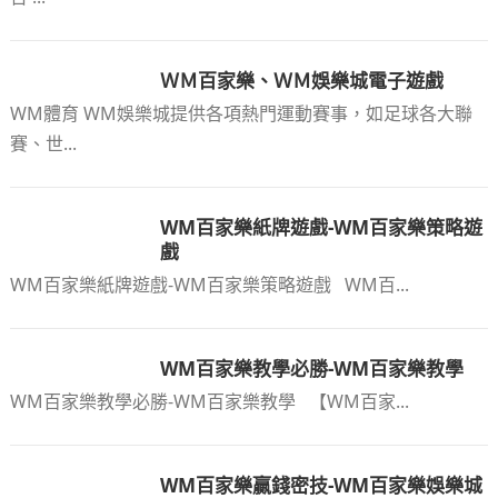
ＷＭ百家樂、ＷＭ娛樂城電子遊戲
WM體育 WM娛樂城提供各項熱門運動賽事，如足球各大聯
賽、世...
WM百家樂紙牌遊戲-WM百家樂策略遊
戲
WM百家樂紙牌遊戲-WM百家樂策略遊戲 WM百...
WM百家樂教學必勝-WM百家樂教學
WM百家樂教學必勝-WM百家樂教學 【WM百家...
WM百家樂贏錢密技-WM百家樂娛樂城