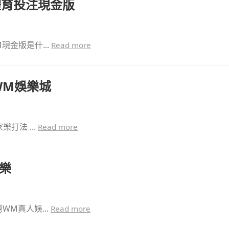
體育投注現金版
金版是什...
Read more
WM娛樂城
打法 ...
Read more
樂
M真人娛...
Read more