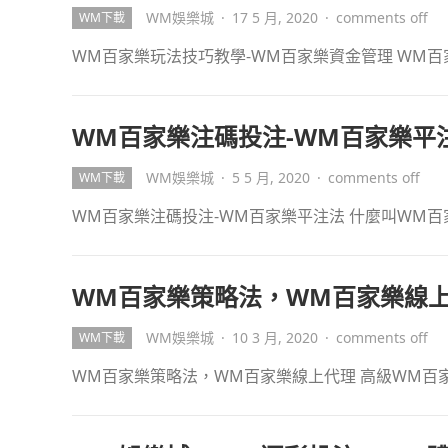
WM娛樂城
·
17 5 月, 2020
·
comments off
WM下載
WM百家樂玩法技巧教學-WM百家樂資金管理 WM百家
WM百家樂注碼投注-WM百家樂平
WM娛樂城
·
5 5 月, 2020
·
comments off
WM下載
WM百家樂注碼投注-WM百家樂平注法 什麼叫WM百家
WM百家樂策略法，WM百家樂線
WM娛樂城
·
10 3 月, 2020
·
comments off
WM下載
WM百家樂策略法，WM百家樂線上代理 高級WM百家樂