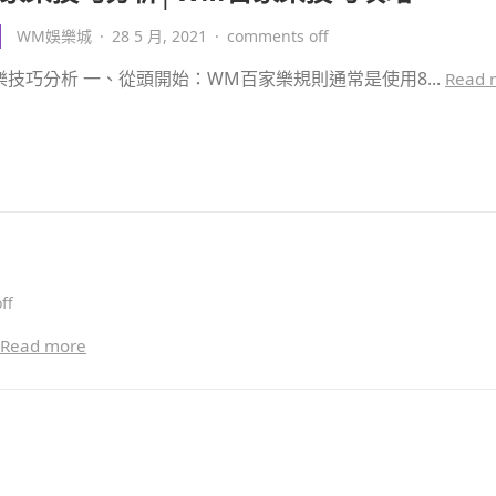
WM娛樂城
·
28 5 月, 2021
·
comments off
樂技巧分析 一、從頭開始：WM百家樂規則通常是使用8...
Read 
ff
Read more