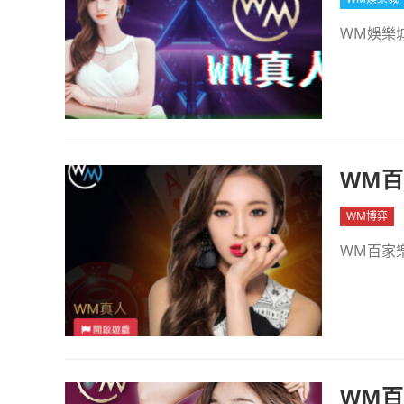
WM娛樂
WM百
WM博弈
WM百家
WM百