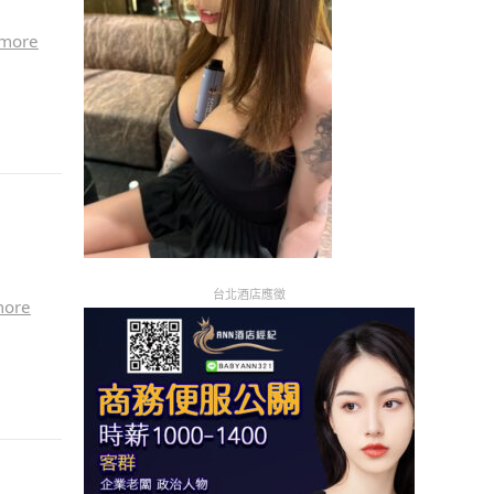
 more
台北酒店應徵
more