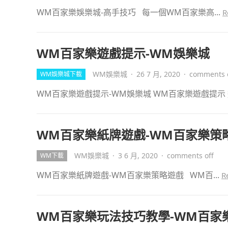
WM百家樂娛樂城-高手技巧 每一個WM百家樂高...
R
WM百家樂遊戲提示-WM娛樂城
WM娛樂城
·
26 7 月, 2020
·
comments 
WM娛樂城下載
WM百家樂遊戲提示-WM娛樂城 WM百家樂遊戲提示 這
WM百家樂紙牌遊戲-WM百家樂策
WM娛樂城
·
3 6 月, 2020
·
comments off
WM下載
WM百家樂紙牌遊戲-WM百家樂策略遊戲 WM百...
R
WM百家樂玩法技巧教學-WM百家