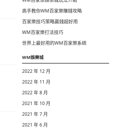
WM百家樂娛樂城玩法介紹
高手教你WM百家樂賺錢攻略
百家樂技巧策略贏錢超好用
WM百家樂打法技巧
世界上最好用的WM百家樂系統
WM娛樂城
2022 年 12 月
2022 年 11 月
2022 年 8 月
2021 年 10 月
2021 年 7 月
2021 年 6 月