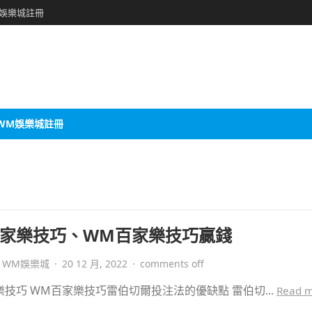
娛樂城註冊
WM娛樂城註冊
百家樂技巧、WM百家樂技巧贏錢
WM娛樂城
·
20 12 月, 2022
·
comments off
技巧 WM百家樂技巧雷伯切爾投注法的優缺點 雷伯切...
Read 