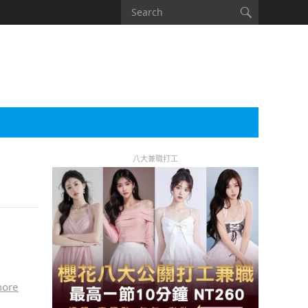
八大兼職打工
more