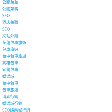
公關兼差
公關兼職
SEO
酒店兼職
SEO
網站外鏈
花蓮包車旅遊
包車旅遊
台中包車旅遊
高雄包車
宜蘭包車
娛樂城
台中包車
包車旅遊
博弈行銷
娛樂城行銷
SEO娛樂城行銷