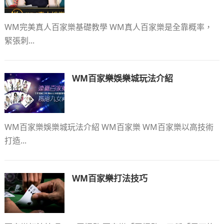
WM完美真人百家樂基礎教學 WM真人百家樂是全靠概率，
緊張刺...
WM百家樂娛樂城玩法介紹
WM百家樂娛樂城玩法介紹 WM百家樂 WM百家樂以高技術
打造...
WM百家樂打法技巧