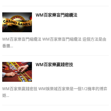
WM百家樂盲門縮纜法
WM百家樂盲門縮纜法 WM百家樂盲門縮纜法 這個方法是由
番攤...
WM百家樂贏錢密技
WM百家樂贏錢密技 WM娛樂城百家樂是一個1/2機率的博弈
遊...