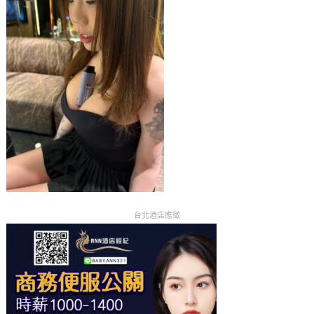
台北酒店應徵