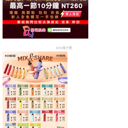
KISS電子煙