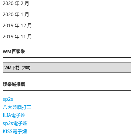
2020 年 2 月
2020 年 1 月
2019 年 12 月
2019 年 11 月
WM百家樂
WM
百
家
娛樂城推薦
樂
sp2s
八大兼職打工
ILIA電子煙
sp2s電子煙
KISS電子煙