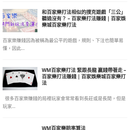
和百家樂打法相似的撲克遊戲「三公」
聽過沒有？ – 百家樂打法賺錢 | 百家娛
樂城百家樂打法
百家樂賺錢因為被稱為最公平的遊戲，規則、下注也簡單易
懂，因此...
WM百家樂打法 緊跟長龍 贏錢帶著走 –
百家樂打法賺錢 | 百家娛樂城百家樂打
法
很多百家樂賺錢的局裡玩家會常常看到長莊或是長閒，但是
玩家...
WM百家樂賠率算法