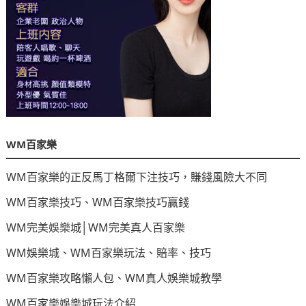
WM百家樂
WM百家樂的正反馬丁格爾下注技巧，賺錢風險大不同
WM百家樂技巧、WM百家樂技巧贏錢
WM完美娛樂城│WM完美真人百家樂
WM娛樂城、WM百家樂玩法、賠率、技巧
WM百家樂攻略懶人包、WM真人娛樂城教學
WM百家樂娛樂城玩法介紹