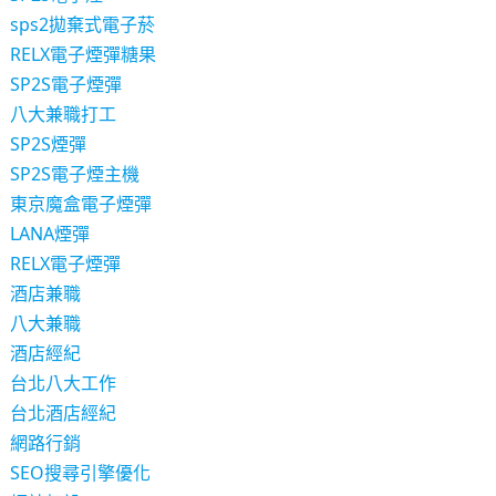
sps2拋棄式電子菸
RELX電子煙彈糖果
SP2S電子煙彈
八大兼職打工
SP2S煙彈
SP2S電子煙主機
東京魔盒電子煙彈
LANA煙彈
RELX電子煙彈
酒店兼職
八大兼職
酒店經紀
台北八大工作
台北酒店經紀
網路行銷
SEO搜尋引擎優化