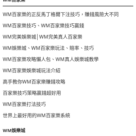
WM百家樂的正反馬丁格爾下注技巧，賺錢風險大不同
WM百家樂技巧、WM百家樂技巧贏錢
WM完美娛樂城│WM完美真人百家樂
WM娛樂城、WM百家樂玩法、賠率、技巧
WM百家樂攻略懶人包、WM真人娛樂城教學
WM百家樂娛樂城玩法介紹
高手教你WM百家樂賺錢攻略
百家樂技巧策略贏錢超好用
WM百家樂打法技巧
世界上最好用的WM百家樂系統
WM娛樂城