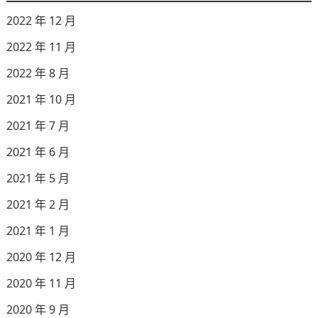
2022 年 12 月
2022 年 11 月
2022 年 8 月
2021 年 10 月
2021 年 7 月
2021 年 6 月
2021 年 5 月
2021 年 2 月
2021 年 1 月
2020 年 12 月
2020 年 11 月
2020 年 9 月