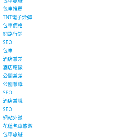
包車旅遊
包車推薦
TNT電子煙彈
包車價格
網路行銷
SEO
包車
酒店兼差
酒店應徵
公關兼差
公關兼職
SEO
酒店兼職
SEO
網站外鏈
花蓮包車旅遊
包車旅遊