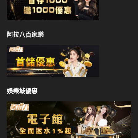
阿拉八百家樂
娛樂城優惠