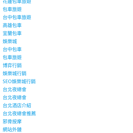
花蓮包車旅遊
包車旅遊
台中包車旅遊
高雄包車
宜蘭包車
娛樂城
台中包車
包車旅遊
博弈行銷
娛樂城行銷
SEO娛樂城行銷
台北夜總會
台北夜總會
台北酒店介紹
台北夜總會推薦
邪骨按摩
網站外鏈