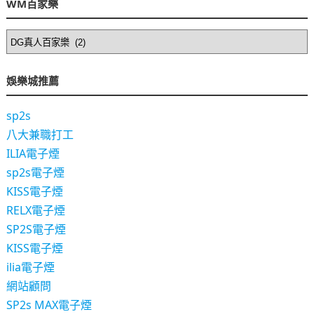
WM百家樂
WM
百
家
娛樂城推薦
樂
sp2s
八大兼職打工
ILIA電子煙
sp2s電子煙
KISS電子煙
RELX電子煙
SP2S電子煙
KISS電子煙
ilia電子煙
網站顧問
SP2s MAX電子煙