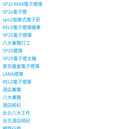
SP2s MAX電子煙彈
SP2s電子煙
sps2拋棄式電子菸
RELX電子煙彈糖果
SP2S電子煙彈
八大兼職打工
SP2S煙彈
SP2S電子煙主機
東京魔盒電子煙彈
LANA煙彈
RELX電子煙彈
酒店兼職
八大兼職
酒店經紀
台北八大工作
台北酒店經紀
網路行銷