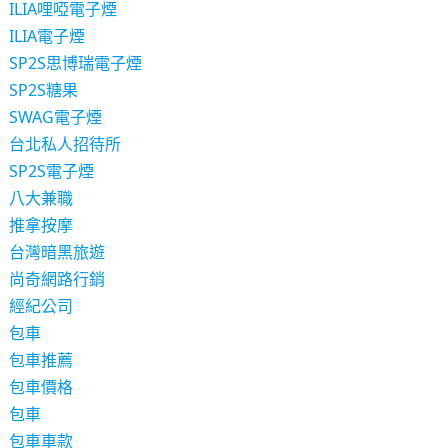
ILIA哩啞電子煙
ILIA電子煙
SP2S思博瑞電子煙
SP2S糖果
SWAG電子煙
台北私人招待所
SP2S電子煙
八大兼職
推拿按摩
台灣暗黑旅遊
尚奇網路行銷
經紀公司
包車
包車推薦
包車價格
包車
包車車款