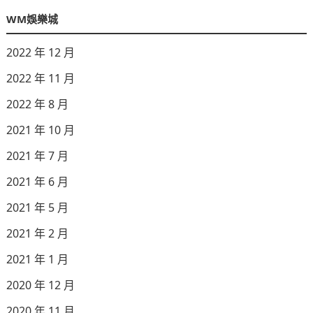
WM娛樂城
2022 年 12 月
2022 年 11 月
2022 年 8 月
2021 年 10 月
2021 年 7 月
2021 年 6 月
2021 年 5 月
2021 年 2 月
2021 年 1 月
2020 年 12 月
2020 年 11 月