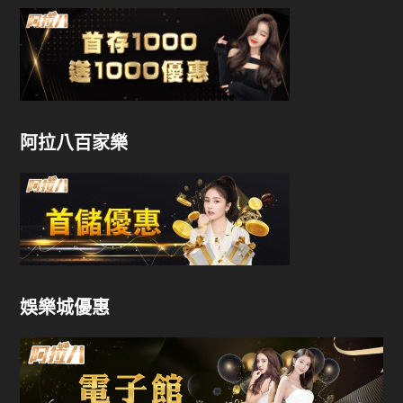
阿拉八百家樂
娛樂城優惠