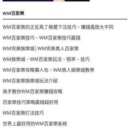
WM百家樂
WM百家樂的正反馬丁格爾下注技巧，賺錢風險大不同
WM百家樂技巧、WM百家樂技巧贏錢
WM完美娛樂城│WM完美真人百家樂
WM娛樂城、WM百家樂玩法、賠率、技巧
WM百家樂攻略懶人包、WM真人娛樂城教學
WM百家樂娛樂城玩法介紹
高手教你WM百家樂賺錢攻略
百家樂技巧策略贏錢超好用
WM百家樂打法技巧
世界上最好用的WM百家樂系統