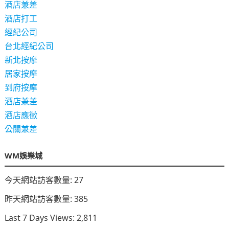
酒店兼差
酒店打工
經紀公司
台北經紀公司
新北按摩
居家按摩
到府按摩
酒店兼差
酒店應徵
公關兼差
WM娛樂城
今天網站訪客數量:
27
昨天網站訪客數量:
385
Last 7 Days Views:
2,811