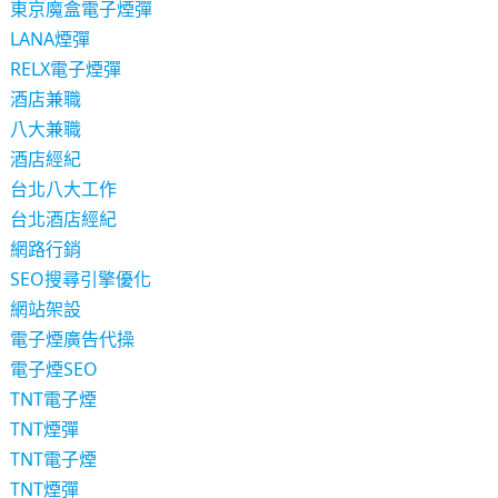
東京魔盒電子煙彈
LANA煙彈
RELX電子煙彈
酒店兼職
八大兼職
酒店經紀
台北八大工作
台北酒店經紀
網路行銷
SEO搜尋引擎優化
網站架設
電子煙廣告代操
電子煙SEO
TNT電子煙
TNT煙彈
TNT電子煙
TNT煙彈