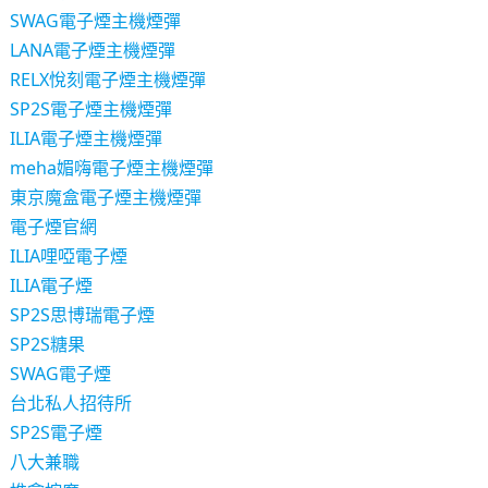
SWAG電子煙主機煙彈
LANA電子煙主機煙彈
RELX悅刻電子煙主機煙彈
SP2S電子煙主機煙彈
ILIA電子煙主機煙彈
meha媚嗨電子煙主機煙彈
東京魔盒電子煙主機煙彈
電子煙官網
ILIA哩啞電子煙
ILIA電子煙
SP2S思博瑞電子煙
SP2S糖果
SWAG電子煙
台北私人招待所
SP2S電子煙
八大兼職