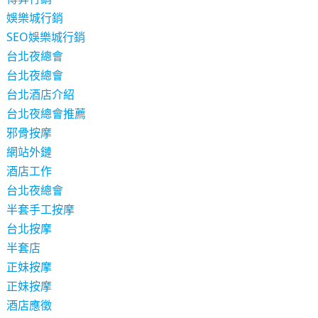
娛樂城行銷
SEO娛樂城行銷
台北夜總會
台北夜總會
台北酒店介紹
台北夜總會推薦
邪骨按摩
網站外鏈
酒店工作
台北夜總會
半套手工按摩
台北按摩
半套店
正妹按摩
正妹按摩
酒店應徵