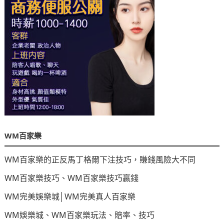
WM百家樂
WM百家樂的正反馬丁格爾下注技巧，賺錢風險大不同
WM百家樂技巧、WM百家樂技巧贏錢
WM完美娛樂城│WM完美真人百家樂
WM娛樂城、WM百家樂玩法、賠率、技巧