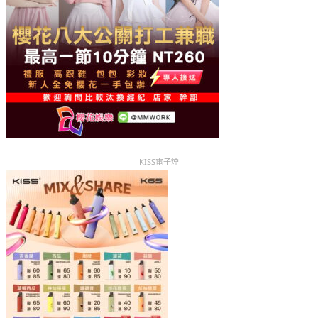
KISS電子煙