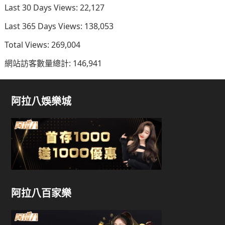
Last 30 Days Views:
22,127
Last 365 Days Views:
138,053
Total Views:
269,004
網站訪客數量總計:
146,941
阿拉八娛樂城
阿拉八百家樂