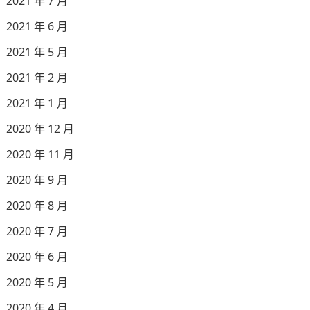
2021 年 7 月
2021 年 6 月
2021 年 5 月
2021 年 2 月
2021 年 1 月
2020 年 12 月
2020 年 11 月
2020 年 9 月
2020 年 8 月
2020 年 7 月
2020 年 6 月
2020 年 5 月
2020 年 4 月