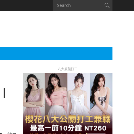
八大兼職打工
|