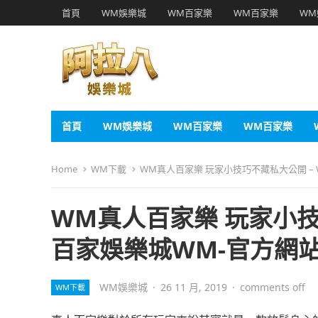
首頁
WM娛樂城
WM百家樂
WM百家樂
WM
首頁
WM娛樂城
WM百家樂
WM百家樂
Home
WM下載
WM真人百家樂 玩家小技巧不藏私大公開 – 
WM真人百家樂 玩家小技
百家娛樂城WM-官方網
WM娛樂城
·
26 11 月, 2019
·
comments off
WM下載