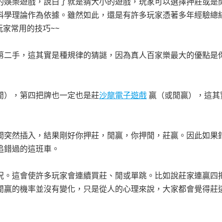
的娛樂遊戲，說白了就是猜大小的遊戲，玩家可以選擇押莊或是
科學理論作為依據。雖然如此，還是有許多玩家憑著多年經驗總
家常用的技巧~~
第二手，這其實是種規律的猜謎，因為真人百家樂最大的優點是
閒），第四把牌也一定也是莊
沙龍電子遊戲
贏（或閒贏），這其
間突然插入，結果剛好你押莊，閒贏，你押閒，莊贏。因此如果
追錯過的這班車。
況。這會使許多玩家會連續買莊、閒或單跳。比如說莊家連贏四
閒贏的機率並沒有變化，只是從人的心理來說，大家都會覺得莊