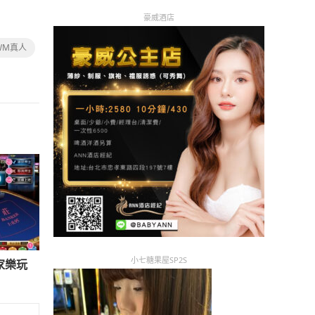
豪威酒店
WM真人
小七糖果屋SP2S
家樂玩