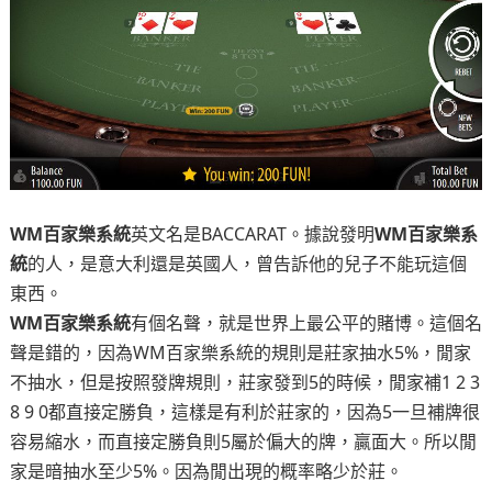
WM百家樂系統
英文名是BACCARAT。據說發明
WM百家樂系
統
的人，是意大利還是英國人，曾告訴他的兒子不能玩這個
東西。
WM百家樂系統
有個名聲，就是世界上最公平的賭博。這個名
聲是錯的，因為WM百家樂系統的規則是莊家抽水5%，閒家
不抽水，但是按照發牌規則，莊家發到5的時候，閒家補1 2 3
8 9 0都直接定勝負，這樣是有利於莊家的，因為5一旦補牌很
容易縮水，而直接定勝負則5屬於偏大的牌，贏面大。所以閒
家是暗抽水至少5%。因為閒出現的概率略少於莊。