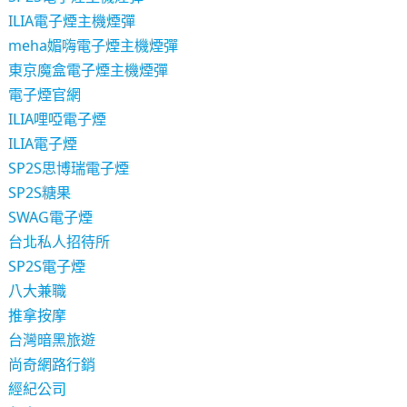
ILIA電子煙主機煙彈
meha媚嗨電子煙主機煙彈
東京魔盒電子煙主機煙彈
電子煙官網
ILIA哩啞電子煙
ILIA電子煙
SP2S思博瑞電子煙
SP2S糖果
SWAG電子煙
台北私人招待所
SP2S電子煙
八大兼職
推拿按摩
台灣暗黑旅遊
尚奇網路行銷
經紀公司