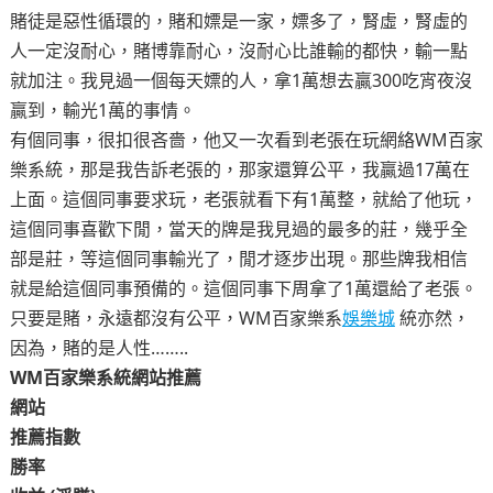
賭徒是惡性循環的，賭和嫖是一家，嫖多了，腎虛，腎虛的
人一定沒耐心，賭博靠耐心，沒耐心比誰輸的都快，輸一點
就加注。我見過一個每天嫖的人，拿1萬想去贏300吃宵夜沒
贏到，輸光1萬的事情。
有個同事，很扣很吝嗇，他又一次看到老張在玩網絡WM百家
樂系統，那是我告訴老張的，那家還算公平，我贏過17萬在
上面。這個同事要求玩，老張就看下有1萬整，就給了他玩，
這個同事喜歡下閒，當天的牌是我見過的最多的莊，幾乎全
部是莊，等這個同事輸光了，閒才逐步出現。那些牌我相信
就是給這個同事預備的。這個同事下周拿了1萬還給了老張。
只要是賭，永遠都沒有公平，WM百家樂系
娛樂城
統亦然，
因為，賭的是人性……..
WM百家樂系統網站推薦
網站
推薦指數
勝率