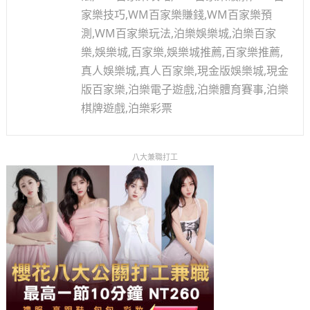
家樂技巧,WM百家樂賺錢,WM百家樂預
測,WM百家樂玩法,泊樂娛樂城,泊樂百家
樂,娛樂城,百家樂,娛樂城推薦,百家樂推薦,
真人娛樂城,真人百家樂,現金版娛樂城,現金
版百家樂,泊樂電子遊戲,泊樂體育賽事,泊樂
棋牌遊戲,泊樂彩票
八大兼職打工