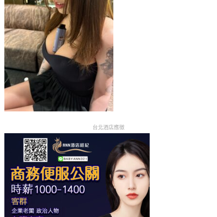
台北酒店應徵