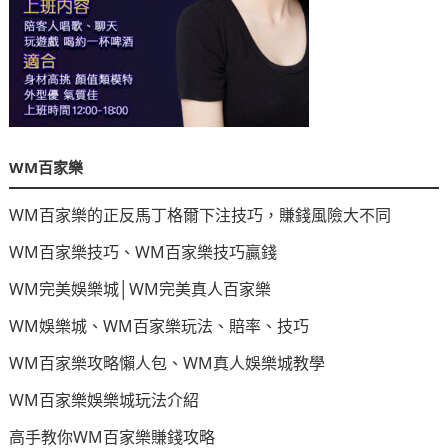
WM百家樂
WM百家樂的正反馬丁格爾下注技巧，賺錢風險大不同
WM百家樂技巧、WM百家樂技巧贏錢
WM完美娛樂城│WM完美真人百家樂
WM娛樂城、WM百家樂玩法、賠率、技巧
WM百家樂攻略懶人包、WM真人娛樂城教學
WM百家樂娛樂城玩法介紹
高手教你WM百家樂賺錢攻略