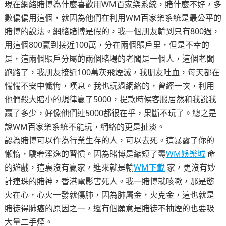
現在網絡賭博為什麼喜歡用WM百家樂系統，賭什麼不好，多
數偏偏用這個，就因為他們在利用WM百家樂系統是最公平的
賭博的說法。網絡賭博是假的，我一個朋友輸到只有800過，
用這個800贏到接近100萬，分在兩個賬戶里，但是不幸的
是，這兩個賬戶分屬的兩個賭場的老闆是一個人，這個老闆
跑路了，我朋友接近100萬灰飛煙滅，我朋友吐血，每天都在
惴惴不安中懺悔，嘆息。我也玩過網絡的，曾經一次，利用
他們殺大賠小的規律贏了5000，提款時候客服居然和我說我
贏了多少，好像他們連5000都很在乎，果斷不玩了。總之是
說WM百家樂系統不能玩，網絡的更是扯淡。
認為賭博可以作為行業生存的人，可以去死。這暴露了你的
懶惰，驕奢淫逸的習慣。因為賭博是縮短了壽
WM娛樂城
命
的遊戲，這裏沒有贏家，進來就是輸
WM下載
家，更沒有妙
計連珠的賭神，香港電影害死人。我一賭博就咳嗽，那是慾
火在心，心火一發就傷肺，因為肺屬金，火克金，這也就是
賭徒得肺癌的原因之一，還有個願意是賭徒不抽煙的也要吸
大量二手煙。