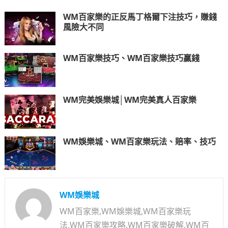
WM百家樂的正反馬丁格爾下注技巧，賺錢
風險大不同
WM百家樂技巧、WM百家樂技巧贏錢
WM完美娛樂城│WM完美真人百家樂
WM娛樂城、WM百家樂玩法、賠率、技巧
WM娛樂城
WM百家樂,WM娛樂城,WM百家樂玩
法,WM百家樂攻略,WM百家樂破解,WM百