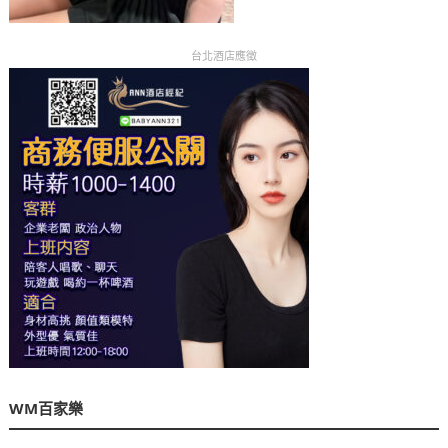
台北酒店應徵
WM百家樂