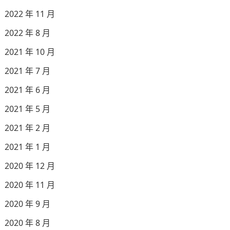
2022 年 11 月
2022 年 8 月
2021 年 10 月
2021 年 7 月
2021 年 6 月
2021 年 5 月
2021 年 2 月
2021 年 1 月
2020 年 12 月
2020 年 11 月
2020 年 9 月
2020 年 8 月