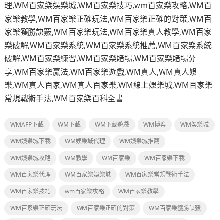
理,WM百家樂娛樂城,WM百家樂技巧,wm百家樂攻略,WM百
家樂教學,WM百家樂正確玩法,WM百家樂正確的對策,WM百
家樂獲勝訣竅,WM百家樂玩法,WM百家樂真人教學,WM百家
樂破解,WM百家樂系統,WM百家樂系統推薦,WM百家樂系統
破解,WM百家樂練習,WM百家樂賭場,WM百家樂賭場分
享,WM百家樂贏法,WM百家樂遊戲,WM真人,WM真人娛
樂,WM真人百家,WM真人百家樂,WM線上娛樂城,WM百家樂
常規戰術手法,WM百家樂百科全書
WMAPP下載
WM下載
WM下載遊戲
WM博弈
WM娛樂城
WM娛樂城下載
WM娛樂城代理
WM娛樂城推薦
WM娛樂城攻略
WM教學
WM百家樂
WM百家樂下載
WM百家樂代理
WM百家樂娛樂城
WM百家樂常規戰術手法
WM百家樂技巧
wm百家樂攻略
WM百家樂教學
WM百家樂正確玩法
WM百家樂正確的對策
WM百家樂獲勝訣竅