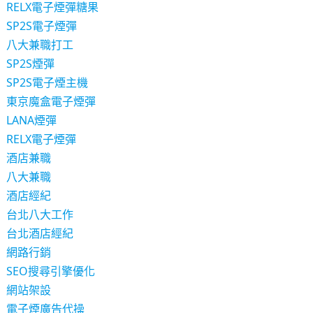
RELX電子煙彈糖果
SP2S電子煙彈
八大兼職打工
SP2S煙彈
SP2S電子煙主機
東京魔盒電子煙彈
LANA煙彈
RELX電子煙彈
酒店兼職
八大兼職
酒店經紀
台北八大工作
台北酒店經紀
網路行銷
SEO搜尋引擎優化
網站架設
電子煙廣告代操