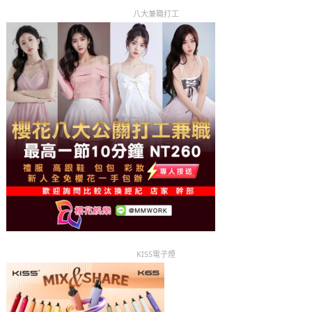
八大兼職打工
KISS電子煙