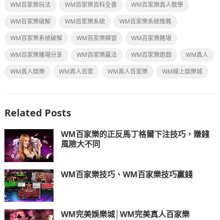
WM百家樂玩法
WM百家樂百科全書
WM百家樂真人教學
WM百家樂破解
WM百家樂系統
WM百家樂系統推薦
WM百家樂系統破解
WM百家樂練習
WM百家樂賭場
WM百家樂賭場分享
WM百家樂贏法
WM百家樂遊戲
WM真人
WM真人娛樂
WM真人百家
WM真人百家樂
WM線上娛樂城
Related Posts
WM百家樂的正反馬丁格爾下注技巧，賺錢
風險大不同
WM百家樂技巧、WM百家樂技巧贏錢
WM完美娛樂城│WM完美真人百家樂