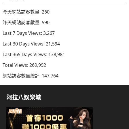
今天網站訪客數量:
260
昨天網站訪客數量:
590
Last 7 Days Views:
3,267
Last 30 Days Views:
21,594
Last 365 Days Views:
138,981
Total Views:
269,992
網站訪客數量總計:
147,764
阿拉八娛樂城