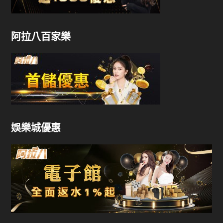
阿拉八百家樂
娛樂城優惠