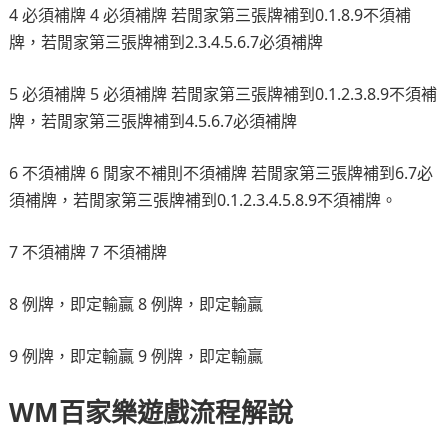
4 必須補牌 4 必須補牌 若閒家第三張牌補到0.1.8.9不須補
牌，若閒家第三張牌補到2.3.4.5.6.7必須補牌
5 必須補牌 5 必須補牌 若閒家第三張牌補到0.1.2.3.8.9不須補
牌，若閒家第三張牌補到4.5.6.7必須補牌
6 不須補牌 6 閒家不補則不須補牌 若閒家第三張牌補到6.7必
須補牌，若閒家第三張牌補到0.1.2.3.4.5.8.9不須補牌。
7 不須補牌 7 不須補牌
8 例牌，即定輸贏 8 例牌，即定輸贏
9 例牌，即定輸贏 9 例牌，即定輸贏
WM百家樂遊戲流程解說