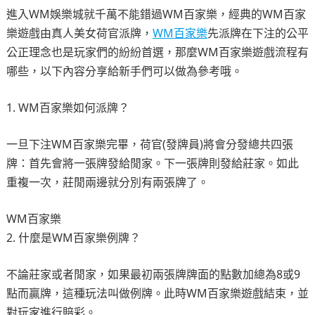
進入WM娛樂城就千萬不能錯過WM百家樂，經典的WM百家
樂遊戲由真人美女荷官派牌，
WM百家樂
先派牌在下注的公平
公正理念也是玩家們的紛紛首選，那麼WM百家樂遊戲流程有
哪些，以下內容分享給新手們可以做為參考哦。
1. WM百家樂如何派牌？
一旦下注WM百家樂完畢，荷官(發牌員)將會分發總共四張
牌：首先會將一張牌發給閒家。下一張牌則發給莊家。如此
重複一次，莊閒兩邊就分別有兩張牌了。
WM百家樂
2. 什麼是WM百家樂例牌？
不論莊家或者閒家，如果最初兩張牌牌面的點數加總為8或9
點而贏牌，這種玩法叫做例牌。此時WM百家樂遊戲結束，並
對玩家進行賠彩。