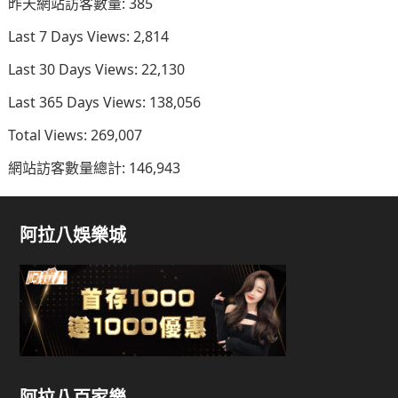
昨天網站訪客數量:
385
Last 7 Days Views:
2,814
Last 30 Days Views:
22,130
Last 365 Days Views:
138,056
Total Views:
269,007
網站訪客數量總計:
146,943
阿拉八娛樂城
阿拉八百家樂