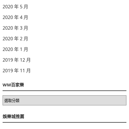
2020 年 5 月
2020 年 4 月
2020 年 3 月
2020 年 2 月
2020 年 1 月
2019 年 12 月
2019 年 11 月
WM百家樂
WM
百
家
娛樂城推薦
樂