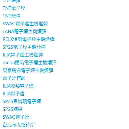
TNT煙彈
TNT電子煙
TNT煙彈
SWAG電子煙主機煙彈
LANA電子煙主機煙彈
RELX悅刻電子煙主機煙彈
SP2S電子煙主機煙彈
ILIA電子煙主機煙彈
meha媚嗨電子煙主機煙彈
東京魔盒電子煙主機煙彈
電子煙官網
ILIA哩啞電子煙
ILIA電子煙
SP2S思博瑞電子煙
SP2S糖果
SWAG電子煙
台北私人招待所