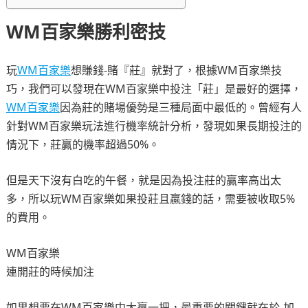
WM百家樂勝利密技
玩
WM百家樂
想賺錢-賭『莊』就對了，根據WM百家樂技
巧，我們可以發現在WM百家樂中投注「莊」是最好的選擇，
WM百家樂
因為莊的賭場優勢是三種局面中最低的。曾經有人
針對WM百家樂玩法進行機率統計分析，發現如果長期投注的
情況下，莊贏的機率超過50%。
但是天下沒有白吃的午餐，就是因為投注莊的贏率高出太
多，所以玩WM百家樂如果投莊且贏錢的話，需要被收取5%
的費用。
WM百家樂
連開莊的時候加注
如果想要在WM百家樂中大贏一把，最重要的關鍵就在於-加